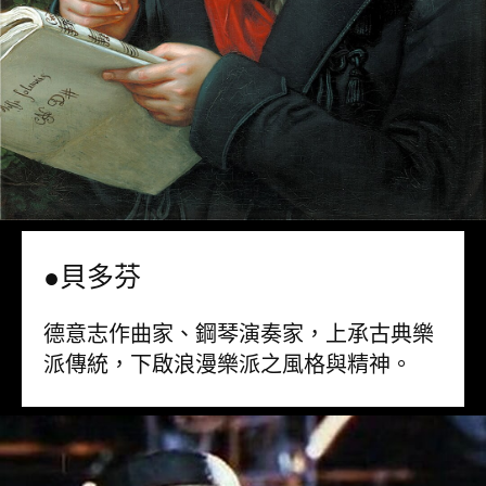
●貝多芬
德意志作曲家、鋼琴演奏家，上承古典樂
派傳統，下啟浪漫樂派之風格與精神。