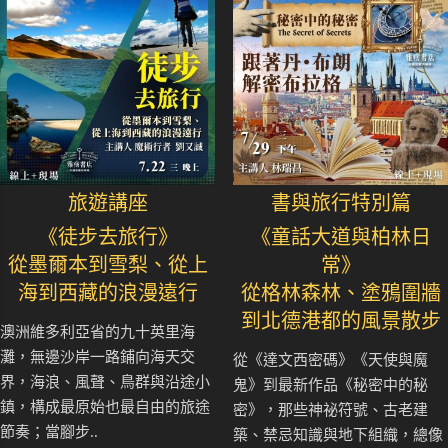
旅遊講座
書與旅行特別篇
《徒步去旅行》
《童話大道與柏林日
從墨爾本到雪梨、從上
常》
海到西藏的浪漫遠行
從格林森林、塗鴉圍牆
到北德港都的風景散步
澳洲維多利亞省的九十英里海
灘，無邊沙岸一路鋪向海天交
從《達文西密碼》《天使與魔
界，海浪、風聲、鳥群與沿途小
鬼》到最新作品《秘密中的秘
鎮，構成最原始也最自由的旅途
密》，那些神祕符號、古老建
節奏；當腳步..
築、禁忌知識與地下組織，總像