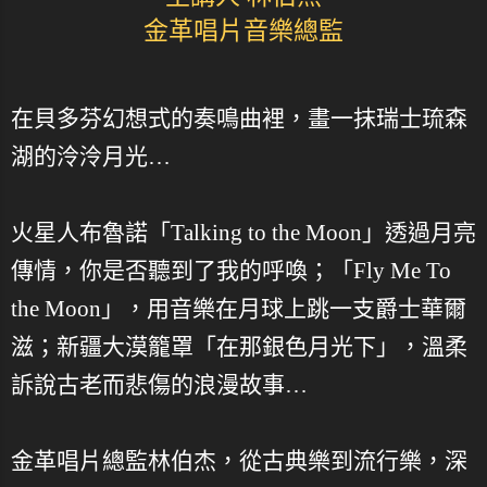
金革唱片音樂總監
在貝多芬幻想式的奏鳴曲裡，畫一抹瑞士琉森
湖的泠泠月光…
火星人布魯諾「Talking to the Moon」透過月亮
傳情，你是否聽到了我的呼喚；「Fly Me To
the Moon」，用音樂在月球上跳一支爵士華爾
滋；新疆大漠籠罩「在那銀色月光下」，溫柔
訴說古老而悲傷的浪漫故事…
金革唱片總監林伯杰，從古典樂到流行樂，深