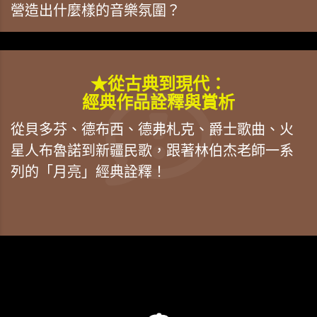
營造出什麼樣的音樂氛圍？
★從古典到現代：
經典作品詮釋與賞析
從貝多芬、德布西、德弗札克、爵士歌曲、火
星人布魯諾到新疆民歌，跟著林伯杰老師一系
列的「月亮」經典詮釋！