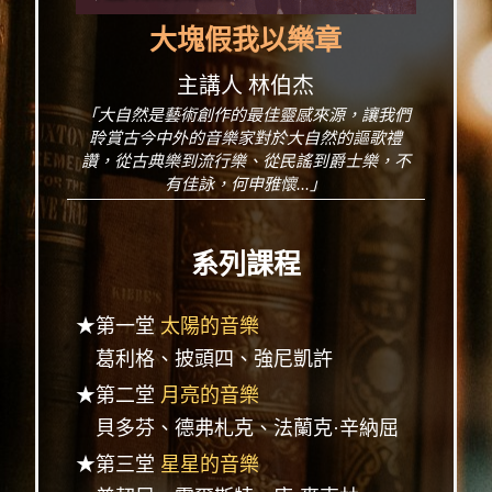
大塊假我以樂章
主講人 林伯杰
「大自然是藝術創作的最佳靈感來源，讓我們
聆賞古今中外的音樂家對於大自然的謳歌禮
讚，從古典樂到流行樂、從民謠到爵士樂，不
有佳詠，何申雅懷...」
系列課程
★第一堂
太陽的音樂
葛利格、披頭四、強尼凱許
★第二堂
月亮的音樂
貝多芬、德弗札克、法蘭克·辛納屈
★第三堂
星星的音樂