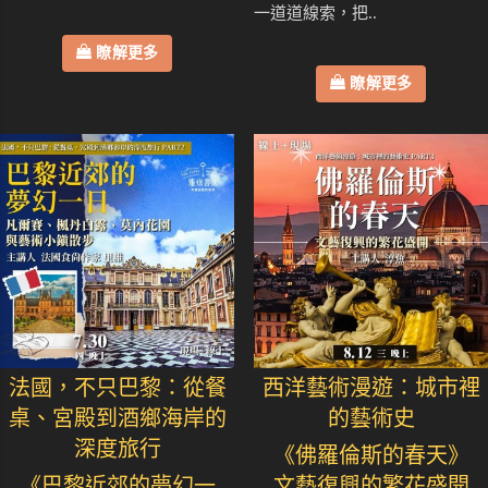
一道道線索，把..
瞭解更多
瞭解更多
法國，不只巴黎：從餐
西洋藝術漫遊：城市裡
桌、宮殿到酒鄉海岸的
的藝術史
深度旅行
《佛羅倫斯的春天》
《巴黎近郊的夢幻一
文藝復興的繁花盛開