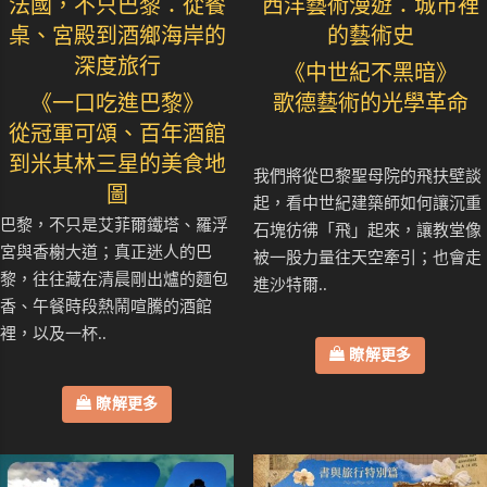
法國，不只巴黎：從餐
西洋藝術漫遊：城市裡
桌、宮殿到酒鄉海岸的
的藝術史
深度旅行
《中世紀不黑暗》
《一口吃進巴黎》
歌德藝術的光學革命
從冠軍可頌、百年酒館
到米其林三星的美食地
我們將從巴黎聖母院的飛扶壁談
圖
起，看中世紀建築師如何讓沉重
巴黎，不只是艾菲爾鐵塔、羅浮
石塊彷彿「飛」起來，讓教堂像
宮與香榭大道；真正迷人的巴
被一股力量往天空牽引；也會走
黎，往往藏在清晨剛出爐的麵包
進沙特爾..
香、午餐時段熱鬧喧騰的酒館
裡，以及一杯..
瞭解更多
瞭解更多