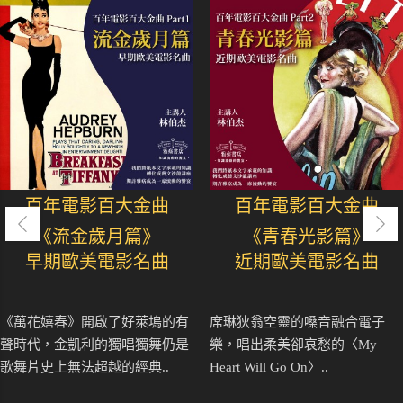
百年電影百大金曲
百年電影百大金曲
《流金歲月篇》
《青春光影篇》
早期歐美電影名曲
近期歐美電影名曲
《萬花嬉春》開啟了好萊塢的有
席琳狄翁空靈的嗓音融合電子
聲時代，金凱利的獨唱獨舞仍是
樂，唱出柔美卻哀愁的〈My
歌舞片史上無法超越的經典..
Heart Will Go On〉..