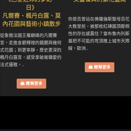
日》
凡爾賽、楓丹白露、莫
你是否曾站在佛羅倫斯聖母百花
內花園與藝術小鎮散步
大教堂前，被那枚紅磚圓頂壓倒
性的存在感震住？當布魯內列斯
從象徵法國王權巔峰的凡爾賽
基把不可能的穹頂推上城市天際
宮，走進金碧輝煌的鏡廳與幾何
線，歐洲..
式花園；到更寧靜、歷史更深的
楓丹白露宮，感受拿破崙鍾愛的
法式優雅，..
瞭解更多
瞭解更多