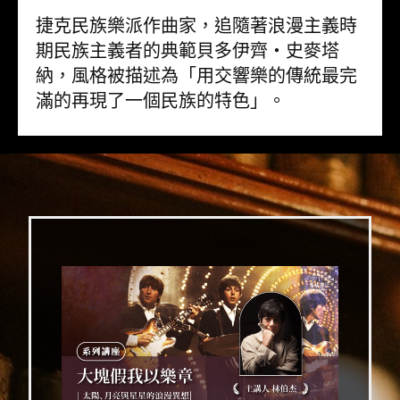
捷克民族樂派作曲家，追隨著浪漫主義時
期民族主義者的典範貝多伊齊・史麥塔
納，風格被描述為「用交響樂的傳統最完
滿的再現了一個民族的特色」。