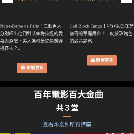
Notre-Dame de Paris！三個男人
Cell Block Tango！犯罪女郎在芝
分別唱出他們對艾絲梅拉達的愛
加哥的華麗舞台上，綻放玫瑰色
慕與遐想，美人為何最終情歸鐘
的致命誘惑..
樓怪人？..
瞭解更多
瞭解更多
百年電影百大金曲
共３堂
查看本系列所有講座