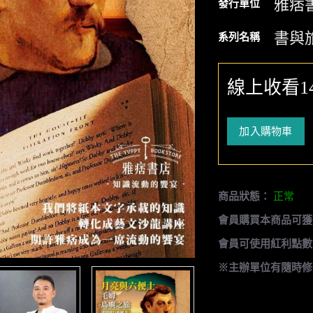
雅痞
發行單位
書與
系列名稱
線上收看1
加入購物車
商品狀態：
正常
會員購買本商品可獲
會員可使用紅利點數
※主辦單位有隨時修