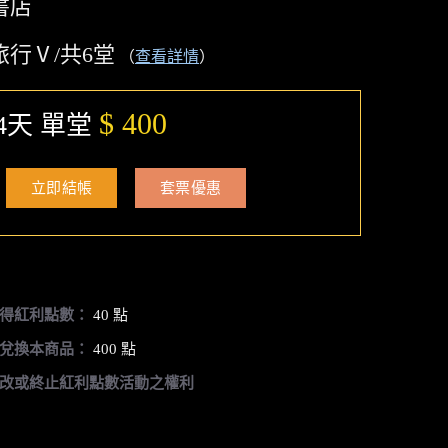
書店
旅行Ⅴ/共6堂
（
查看詳情
）
$ 400
4天 單堂
立即結帳
套票優惠
得紅利點數：
40 點
兌換本商品：
400 點
改或終止紅利點數活動之權利