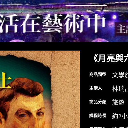
《月亮與
文學
商品類型
林瑞
主講人
旅遊
商品分類
約2
課程時長