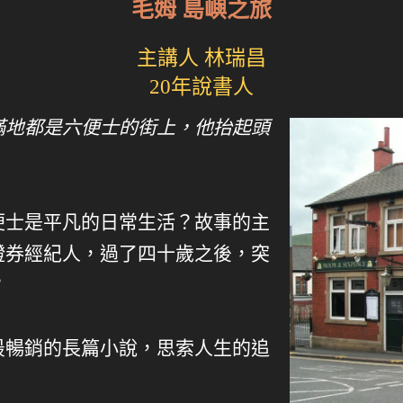
毛姆 島嶼之旅
主講人 林瑞昌
20年說書人
滿地都是六便士的街上，他抬起頭
》
便士是平凡的日常生活？故事的主
證券經紀人，過了四十歲之後，突
？
最暢銷的長篇小說，思索人生的追