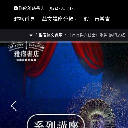
聯絡雅痞書店:
(02)2731-7477
雅痞首頁
藝文講座分類
假日音樂會
雅痞藝文講座
《月亮與六便士》毛姆 島嶼之旅