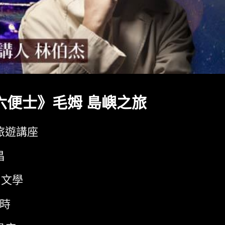
六便士》毛姆 島嶼之旅
旅遊講座
昌
文學
小時