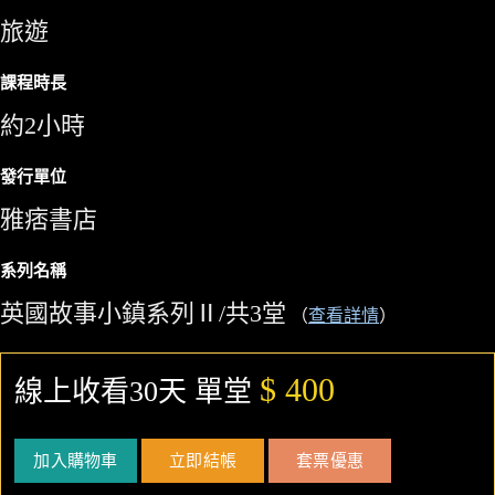
旅遊
課程時長
約2小時
發行單位
雅痞書店
系列名稱
英國故事小鎮系列Ⅱ/共3堂
（
查看詳情
）
$ 400
線上收看30天 單堂
加入購物車
立即結帳
套票優惠