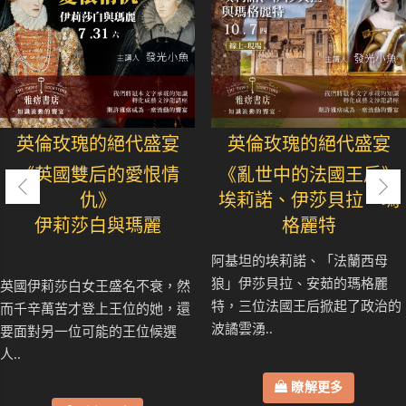
英倫玫瑰的絕代盛宴
英倫玫瑰的絕代盛宴
《英國雙后的愛恨情
《亂世中的法國王后》
仇》
埃莉諾、伊莎貝拉、瑪
伊莉莎白與瑪麗
格麗特
阿基坦的埃莉諾、「法蘭西母
狼」伊莎貝拉、安茹的瑪格麗
英國伊莉莎白女王盛名不衰，然
特，三位法國王后掀起了政治的
而千辛萬苦才登上王位的她，還
波譎雲湧..
要面對另一位可能的王位候選
人..
瞭解更多