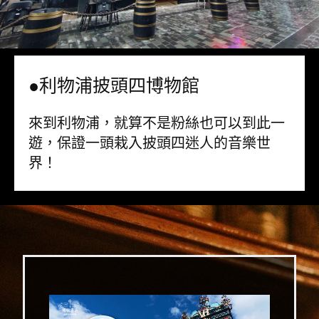
●利物浦披頭四博物館
來到利物浦，就算不是粉絲也可以到此一
遊，保證一頭栽入披頭四迷人的音樂世
界！