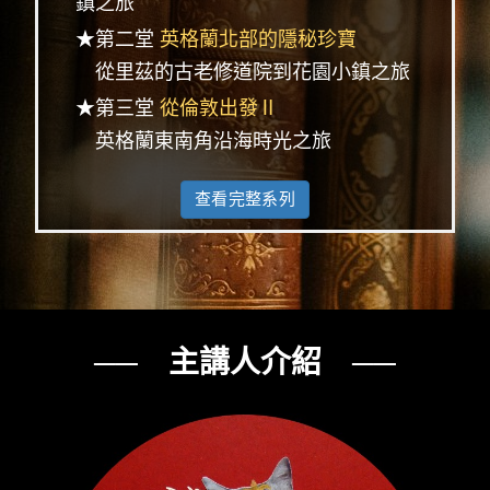
鎮之旅
★第二堂
英格蘭北部的隱秘珍寶
從里茲的古老修道院到花園小鎮之旅
★第三堂
從倫敦出發Ⅱ
英格蘭東南角沿海時光之旅
查看完整系列
── 主講人介紹 ──