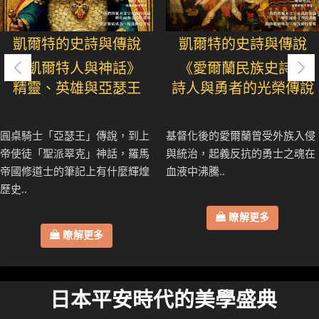
凱爾特的史詩與傳說
凱爾特的史詩與傳說
《凱爾特人與神話》
《愛爾蘭民族史詩》
精靈、英雄與亞瑟王
詩人與勇者的光榮傳說
圓桌騎士「亞瑟王」傳說，到上
基督化後的愛爾蘭曾受外族入侵
帝使徒「聖派翠克」神話，羅馬
與統治，起義反抗的勇士之魂在
帝國修道士的筆記上有什麼輝煌
血液中沸騰..
歷史..
瞭解更多
瞭解更多
日本平安時代的美學盛典