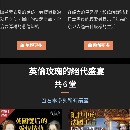
隨著紫式部的足跡，看嵯峨野的
在諾大的皇宮裡，和歌緩緩唱出
秋月之美、嵐山的失愛之痛、宇
日本貴族的輕歌曼舞…千年前的
治夢浮橋的悲傷糾結..
京都人過著什麼樣的生活..
瞭解更多
瞭解更多
英倫玫瑰的絕代盛宴
共６堂
查看本系列所有講座