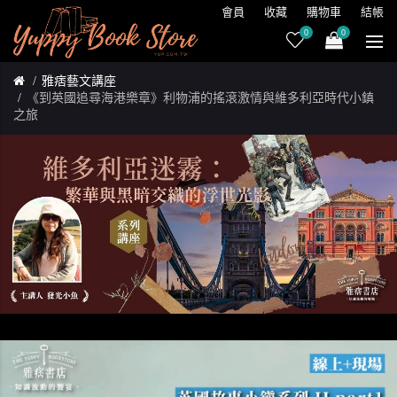
會員
收藏
購物車
結帳
0
0
雅痞藝文講座
《到英國追尋海港樂章》利物浦的搖滾激情與維多利亞時代小鎮
之旅