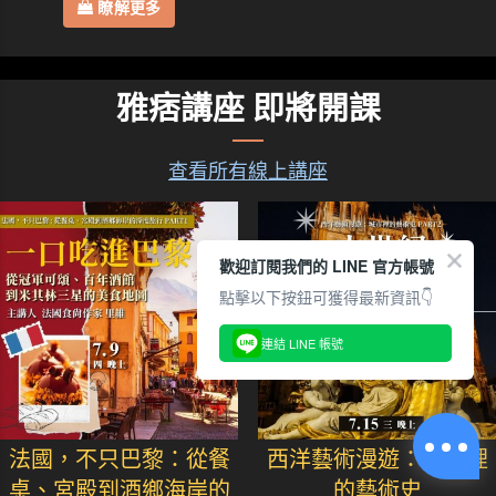
瞭解更多
雅痞講座 即將開課
查看所有線上講座
歡迎訂閱我們的 LINE 官方帳號
點擊以下按鈕可獲得最新資訊👇
連結 LINE 帳號
法國，不只巴黎：從餐
西洋藝術漫遊：城市裡
桌、宮殿到酒鄉海岸的
的藝術史