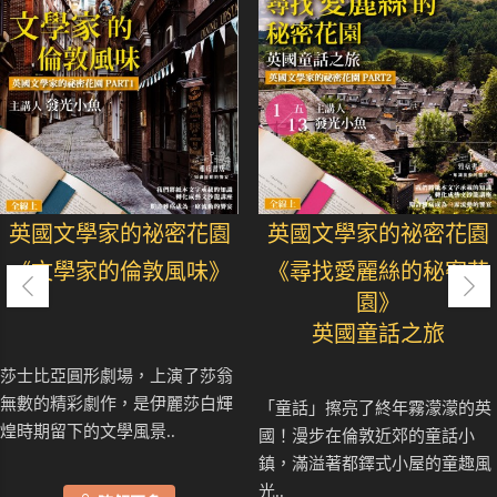
英國文學家的祕密花園
英國文學家的祕密花園
《文學家的倫敦風味》
《尋找愛麗絲的秘密花
園》
英國童話之旅
莎士比亞圓形劇場，上演了莎翁
無數的精彩劇作，是伊麗莎白輝
「童話」擦亮了終年霧濛濛的英
煌時期留下的文學風景..
國！漫步在倫敦近郊的童話小
鎮，滿溢著都鐸式小屋的童趣風
光..