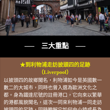
── 三大重點 ──
★到利物浦走訪披頭四的足跡
（Liverpool）
以披頭四的故鄉聞名，利物浦如今是英國數一
數二的大城市，同時也曾入選為歐洲文化之
都。身為鐵達尼號的註冊港口，它向來以繁華
的港都風貌聞名，這次一同來利物浦一同走訪
披頭四的足跡，同時瞭解它如何由小鎮成長為