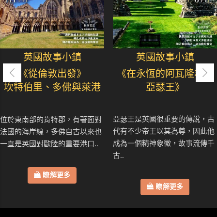
英國故事小鎮
英國故事小鎮
《從倫敦出發》
《在永恆的阿瓦隆尋找
坎特伯里、多佛與萊港
亞瑟王》
亞瑟王是英國很重要的傳說，古
位於東南部的肯特郡，有著面對
代有不少帝王以其為尊，因此他
法國的海岸線，多佛自古以來也
成為一個精神象徵，故事流傳千
一直是英國對歐陸的重要港口..
古..
瞭解更多
瞭解更多