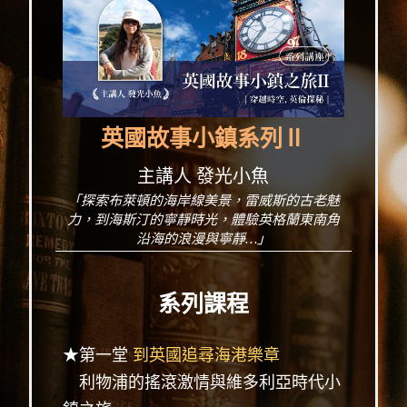
英國故事小鎮系列Ⅱ
主講人 發光小魚
「探索布萊頓的海岸線美景，雷威斯的古老魅
力，到海斯汀的寧靜時光，體驗英格蘭東南角
沿海的浪漫與寧靜…」
系列課程
★第一堂
到英國追尋海港樂章
利物浦的搖滾激情與維多利亞時代小