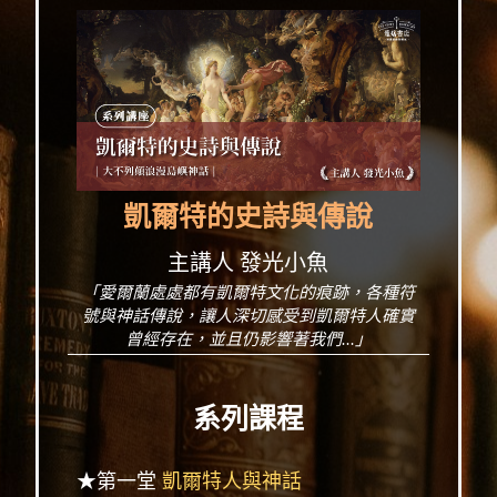
凱爾特的史詩與傳說
主講人 發光小魚
「愛爾蘭處處都有凱爾特文化的痕跡，各種符
號與神話傳說，讓人深切感受到凱爾特人確實
曾經存在，並且仍影響著我們...」
系列課程
★第一堂
凱爾特人與神話