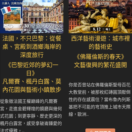
法國，不只巴黎：從餐
西洋藝術漫遊：城市裡
桌、宮殿到酒鄉海岸的
的藝術史
深度旅行
《佛羅倫斯的春天》
《巴黎近郊的夢幻一
文藝復興的繁花盛開
日》
凡爾賽、楓丹白露、莫
你是否曾站在佛羅倫斯聖母百花
內花園與藝術小鎮散步
大教堂前，被那枚紅磚圓頂壓倒
性的存在感震住？當布魯內列斯
從象徵法國王權巔峰的凡爾賽
基把不可能的穹頂推上城市天際
宮，走進金碧輝煌的鏡廳與幾何
線，歐洲..
式花園；到更寧靜、歷史更深的
楓丹白露宮，感受拿破崙鍾愛的
法式優雅，..