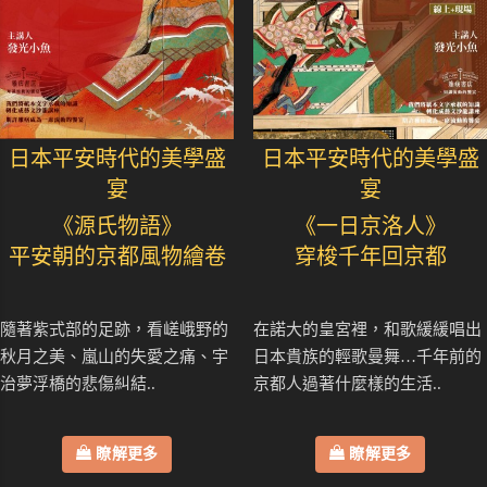
日本平安時代的美學盛
日本平安時代的美學盛
宴
宴
《源氏物語》
《一日京洛人》
平安朝的京都風物繪卷
穿梭千年回京都
隨著紫式部的足跡，看嵯峨野的
在諾大的皇宮裡，和歌緩緩唱出
秋月之美、嵐山的失愛之痛、宇
日本貴族的輕歌曼舞…千年前的
治夢浮橋的悲傷糾結..
京都人過著什麼樣的生活..
瞭解更多
瞭解更多