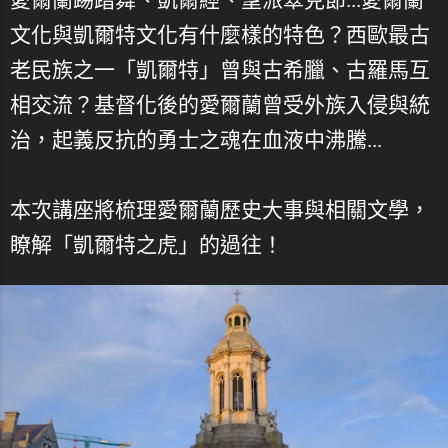
文化與凱爾特文化有什麼樣的特色？西歐最古
老民族之一「凱爾特」曾與古希臘、古羅馬互
相交流？基督化後的愛爾蘭曾受外族入侵與統
治，起義反抗的勇士之魂在血液中沸騰...
本次講座將梳理愛爾蘭歷史大事與相關文學，
瞭解「凱爾特之虎」的過往！