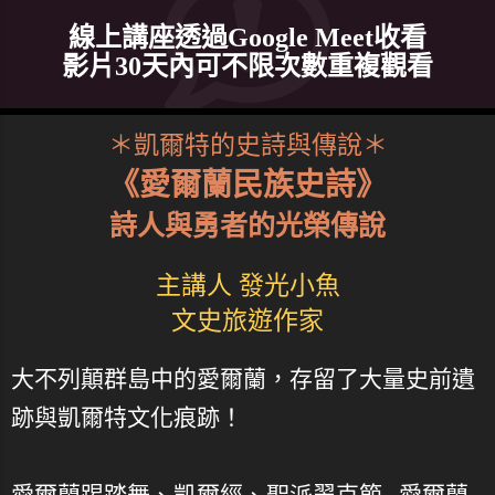
線上講座透過Google Meet收看
影片30天內可不限次數重複觀看
＊凱爾特的史詩與傳說＊
《愛爾蘭民族史詩》
詩人與勇者的光榮傳說
主講人 發光小魚
文史旅遊作家
大不列顛群島中的愛爾蘭，存留了大量史前遺
跡與凱爾特文化痕跡！
愛爾蘭踢踏舞、凱爾經、聖派翠克節...愛爾蘭