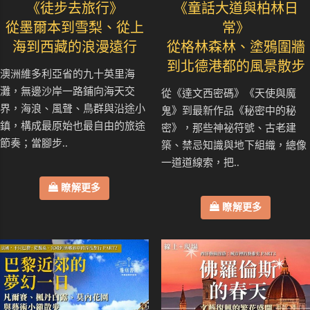
《徒步去旅行》
《童話大道與柏林日
從墨爾本到雪梨、從上
常》
海到西藏的浪漫遠行
從格林森林、塗鴉圍牆
到北德港都的風景散步
澳洲維多利亞省的九十英里海
灘，無邊沙岸一路鋪向海天交
從《達文西密碼》《天使與魔
界，海浪、風聲、鳥群與沿途小
鬼》到最新作品《秘密中的秘
鎮，構成最原始也最自由的旅途
密》，那些神祕符號、古老建
節奏；當腳步..
築、禁忌知識與地下組織，總像
一道道線索，把..
瞭解更多
瞭解更多