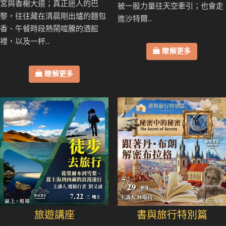
宮與香榭大道；真正迷人的巴
被一股力量往天空牽引；也會走
黎，往往藏在清晨剛出爐的麵包
進沙特爾..
香、午餐時段熱鬧喧騰的酒館
裡，以及一杯..
瞭解更多
瞭解更多
旅遊講座
書與旅行特別篇