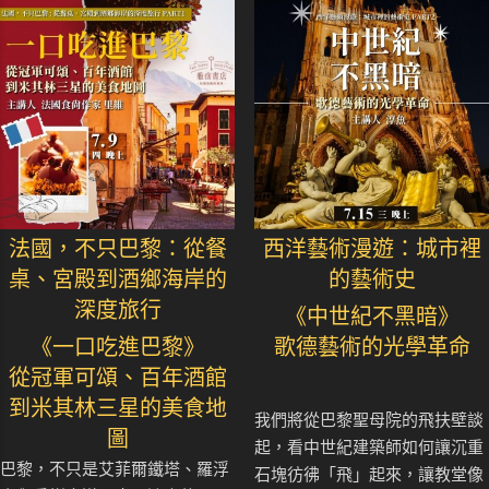
法國，不只巴黎：從餐
西洋藝術漫遊：城市裡
桌、宮殿到酒鄉海岸的
的藝術史
深度旅行
《中世紀不黑暗》
《一口吃進巴黎》
歌德藝術的光學革命
從冠軍可頌、百年酒館
到米其林三星的美食地
我們將從巴黎聖母院的飛扶壁談
圖
起，看中世紀建築師如何讓沉重
巴黎，不只是艾菲爾鐵塔、羅浮
石塊彷彿「飛」起來，讓教堂像