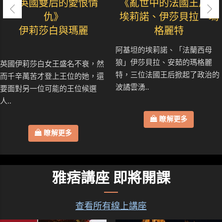
《英國雙后的愛恨情
《亂世中的法國王后》
仇》
埃莉諾、伊莎貝拉、瑪
伊莉莎白與瑪麗
格麗特
阿基坦的埃莉諾、「法蘭西母
狼」伊莎貝拉、安茹的瑪格麗
英國伊莉莎白女王盛名不衰，然
特，三位法國王后掀起了政治的
而千辛萬苦才登上王位的她，還
波譎雲湧..
要面對另一位可能的王位候選
人..
瞭解更多
瞭解更多
雅痞講座 即將開課
查看所有線上講座