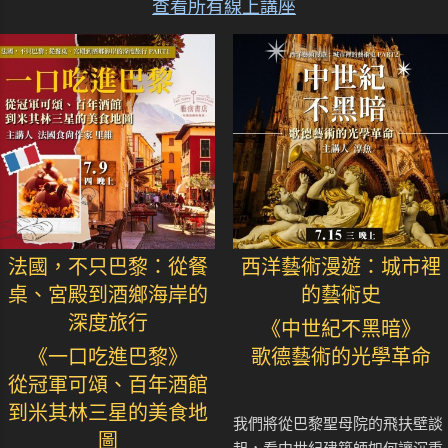
查看所有線上講座
法國，不只巴黎：從餐
西洋藝術漫遊：城市裡
桌、宮殿到酒鄉海岸的
的藝術史
深度旅行
《中世紀不黑暗》
《一口吃進巴黎》
歌德藝術的光學革命
從冠軍可頌、百年酒館
到米其林三星的美食地
我們將從巴黎聖母院的飛扶壁談
圖