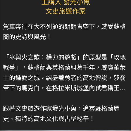
主講人 發光小魚
文史旅遊作家
駕車奔行在大不列顛的朗朗青空下，感受蘇格
蘭的史詩與風光！
「冰與火之歌：權力的遊戲」的原型是「玫瑰
戰爭」，蘇格蘭與英格蘭糾葛千年，威廉華萊
士的鍾愛之城，飄盪著勇者的高地傳說，莎翁
筆下的馬克白，在格拉米斯城堡內弒君稱王…
跟著文史旅遊作家發光小魚，追尋蘇格蘭歷
史、獨特的高地文化與古堡秘辛！