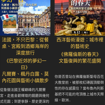
法國，不只巴黎：從餐
西洋藝術漫遊：城市裡
桌、宮殿到酒鄉海岸的
的藝術史
深度旅行
《佛羅倫斯的春天》
《巴黎近郊的夢幻一
文藝復興的繁花盛開
日》
凡爾賽、楓丹白露、莫
你是否曾站在佛羅倫斯聖母百花
內花園與藝術小鎮散步
大教堂前，被那枚紅磚圓頂壓倒
性的存在感震住？當布魯內列斯
從象徵法國王權巔峰的凡爾賽
基把不可能的穹頂推上城市天際
宮，走進金碧輝煌的鏡廳與幾何
線，歐洲..
式花園；到更寧靜、歷史更深的