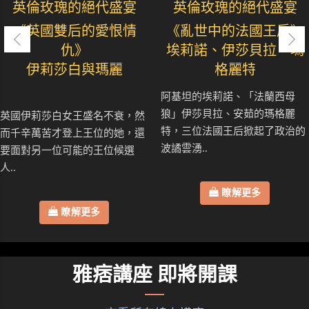
英倫玫瑰的絕代盛宴
英倫玫瑰的絕代盛宴
《英國雙后的愛恨情
《亂世中的法國王后》
仇》
埃莉諾、伊莎貝拉、瑪
伊莉莎白與瑪麗
格麗特
阿基坦的埃莉諾、「法蘭西母
狼」伊莎貝拉、安茹的瑪格麗
英國伊莉莎白女王盛名不衰，然
特，三位法國王后掀起了政治的
而千辛萬苦才登上王位的她，還
波譎雲湧..
要面對另一位可能的王位候選
人..
瞭解更多
瞭解更多
雅痞講座 即將開課