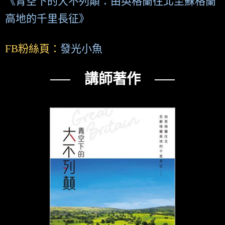
《青空下的大不列顛：由英格蘭往北至蘇格蘭
高地的千里長征》
FB粉絲頁：
發光小魚
── 講師著作 ──