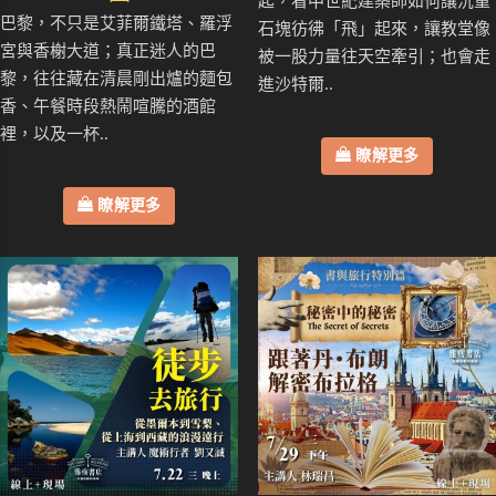
起，看中世紀建築師如何讓沉重
巴黎，不只是艾菲爾鐵塔、羅浮
石塊彷彿「飛」起來，讓教堂像
宮與香榭大道；真正迷人的巴
被一股力量往天空牽引；也會走
黎，往往藏在清晨剛出爐的麵包
進沙特爾..
香、午餐時段熱鬧喧騰的酒館
裡，以及一杯..
瞭解更多
瞭解更多