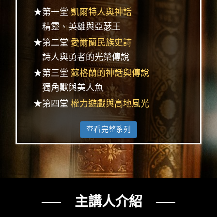
★第一堂
凱爾特人與神話
精靈、英雄與亞瑟王
★第二堂
愛爾蘭民族史詩
詩人與勇者的光榮傳說
★第三堂
蘇格蘭的神話與傳說
獨角獸與美人魚
★第四堂
權力遊戲與高地風光
查看完整系列
── 主講人介紹 ──