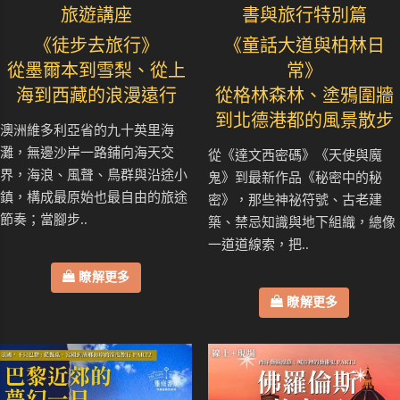
旅遊講座
書與旅行特別篇
《徒步去旅行》
《童話大道與柏林日
從墨爾本到雪梨、從上
常》
海到西藏的浪漫遠行
從格林森林、塗鴉圍牆
到北德港都的風景散步
澳洲維多利亞省的九十英里海
灘，無邊沙岸一路鋪向海天交
從《達文西密碼》《天使與魔
界，海浪、風聲、鳥群與沿途小
鬼》到最新作品《秘密中的秘
鎮，構成最原始也最自由的旅途
密》，那些神祕符號、古老建
節奏；當腳步..
築、禁忌知識與地下組織，總像
一道道線索，把..
瞭解更多
瞭解更多