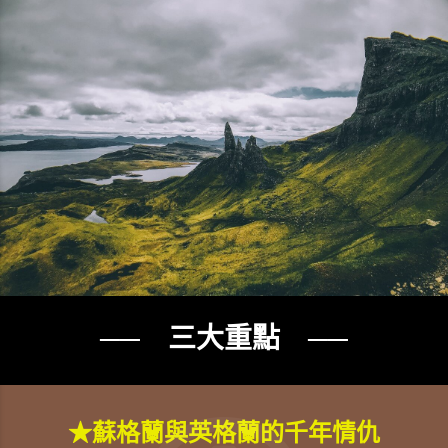
── 三大重點 ──
★蘇格蘭與英格蘭的千年情仇