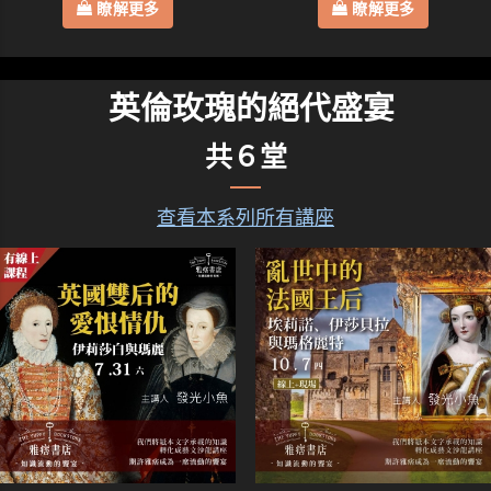
瞭解更多
瞭解更多
英倫玫瑰的絕代盛宴
共６堂
查看本系列所有講座