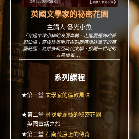
英國文學家的祕密花園
主講人 發光小魚
「穿過牛津小鎮的浪漫森林，走進愛麗絲的夢
遊仙境；穿梭珍奧斯汀與勃朗特姐妹筆下的英
國莊園，為維多莉亞時代文學，掀開一世紀的
古典優雅...」
系列課程
★第一堂
文學家的倫敦風味
★第二堂
尋找愛麗絲的秘密花園
英國童話之旅
★第三堂
石南荒原上的傳奇