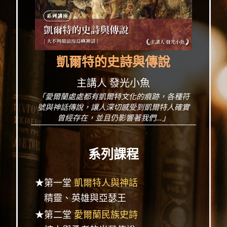
凱爾特的史詩與傳說
主講人 發光小魚
「愛爾蘭處處都有凱爾特文化的痕跡，各種符
號與神話傳說，讓人深切感受到凱爾特人確實
曾經存在，並且仍影響著我們...」
系列課程
★第一堂
凱爾特人與神話
精靈、英雄與亞瑟王
★第二堂
愛爾蘭民族史詩