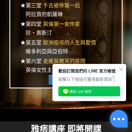
★第三堂
千古被休第一后
阿拉貢的凱薩琳
★第四堂
英倫第一女作家
珍‧奧斯汀
★第五堂
歐洲祖母的人生與愛情
維多利亞與亞伯特
★第六堂
走進吳爾芙的房間
英倫女性主義的成長
歡迎訂閱我們的 LINE 官方帳號
點擊以下按鈕可獲得最新資訊👇
查看完整系列
連結 LINE 帳號
雅痞講座 即將開課