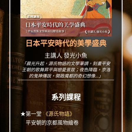
日本平安時代的美學盛典
主講人 發光小魚
「晨光升起，源氏物語的文學筆調，刻畫平安
王朝的歌舞昇平與戀愛景致；夜色降臨，京洛
的鬼神傳說，開啟魔都的奇幻想像...」
系列課程
★第一堂
《源氏物語》
平安朝的京都風物繪卷