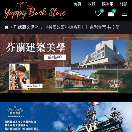
會員
收藏
購物車
結帳
0
0
雅痞藝文講座
《英國故事小鎮系列Ⅱ》系列套票 共３堂