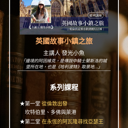
英國故事小鎮之旅
主講人 發光小魚
「邊境的阿因維克，是傳說中騎士蘭斯洛的城
堡所在地，也是《哈利波特》取景地…」
系列課程
★第一堂
從倫敦出發
坎特伯里、多佛與萊港
★第二堂
在永恆的阿瓦隆尋找亞瑟王