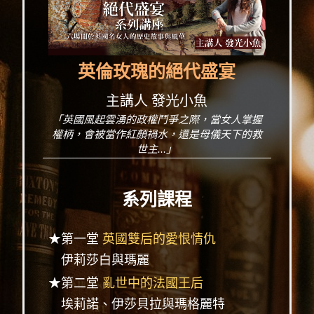
英倫玫瑰的絕代盛宴
主講人 發光小魚
「英國風起雲湧的政權鬥爭之際，當女人掌握
權柄，會被當作紅顏禍水，還是母儀天下的救
世主...」
系列課程
★第一堂
英國雙后的愛恨情仇
伊莉莎白與瑪麗
★第二堂
亂世中的法國王后
埃莉諾、伊莎貝拉與瑪格麗特