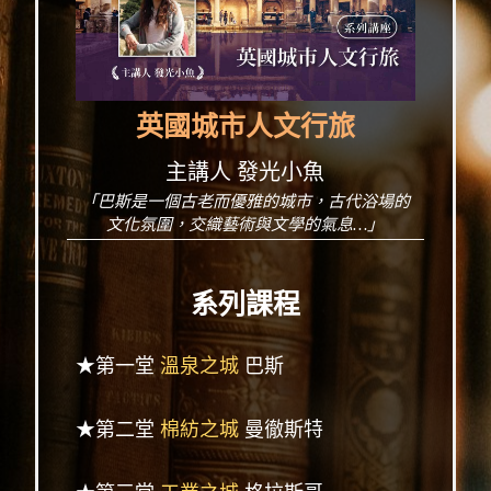
英國城市人文行旅
主講人 發光小魚
「巴斯是一個古老而優雅的城市，古代浴場的
文化氛圍，交織藝術與文學的氣息…」
系列課程
★第一堂
溫泉之城
巴斯
★第二堂
棉紡之城
曼徹斯特