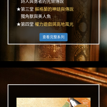
詩人與勇者的光榮傳說
★第三堂
蘇格蘭的神話與傳說
獨角獸與美人魚
★第四堂
權力遊戲與高地風光
查看完整系列