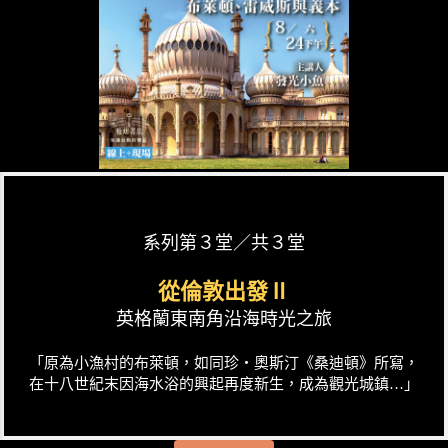
系列第３堂／共３堂
從倫敦出發Ⅱ
英格蘭東南角沿海時光之旅
「原為小漁村的布萊頓，如同珍‧奧斯汀《桑迪頓》所寫，
在十八世紀末因海水浴的興起再度新生，成為觀光城鎮…」