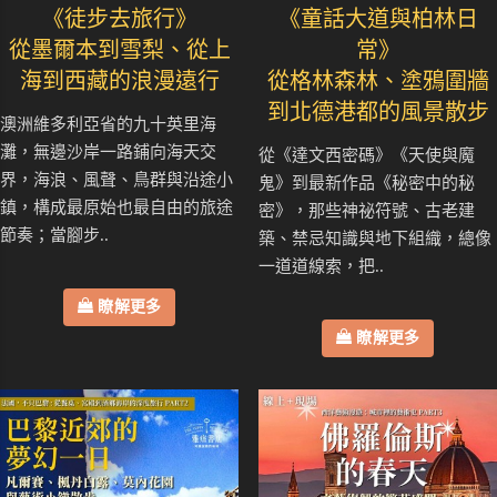
《徒步去旅行》
《童話大道與柏林日
從墨爾本到雪梨、從上
常》
海到西藏的浪漫遠行
從格林森林、塗鴉圍牆
到北德港都的風景散步
澳洲維多利亞省的九十英里海
灘，無邊沙岸一路鋪向海天交
從《達文西密碼》《天使與魔
界，海浪、風聲、鳥群與沿途小
鬼》到最新作品《秘密中的秘
鎮，構成最原始也最自由的旅途
密》，那些神祕符號、古老建
節奏；當腳步..
築、禁忌知識與地下組織，總像
一道道線索，把..
瞭解更多
瞭解更多