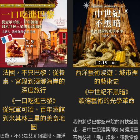
法國，不只巴黎：從餐
西洋藝術漫遊：城市裡
桌、宮殿到酒鄉海岸的
的藝術史
深度旅行
《中世紀不黑暗》
《一口吃進巴黎》
歌德藝術的光學革命
從冠軍可頌、百年酒館
到米其林三星的美食地
我們將從巴黎聖母院的飛扶壁談
圖
起，看中世紀建築師如何讓沉重
巴黎，不只是艾菲爾鐵塔、羅浮
石塊彷彿「飛」起來，讓教堂像