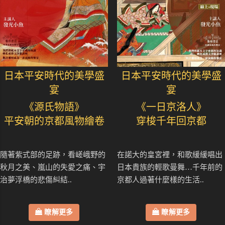
日本平安時代的美學盛
日本平安時代的美學盛
宴
宴
《源氏物語》
《一日京洛人》
平安朝的京都風物繪卷
穿梭千年回京都
隨著紫式部的足跡，看嵯峨野的
在諾大的皇宮裡，和歌緩緩唱出
秋月之美、嵐山的失愛之痛、宇
日本貴族的輕歌曼舞…千年前的
治夢浮橋的悲傷糾結..
京都人過著什麼樣的生活..
瞭解更多
瞭解更多