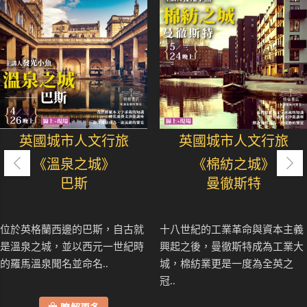
英國城市人文行旅
英國城市人文行旅
《溫泉之城》
《棉紡之城》
巴斯
曼徹斯特
位於英格蘭西邊的巴斯，自古就
十八世紀的工業革命與資本主義
是溫泉之城，並以西元一世紀時
興起之後，曼徹斯特成為工業大
的羅馬溫泉聞名並命名..
城，棉紡業更是一度為全英之
冠..