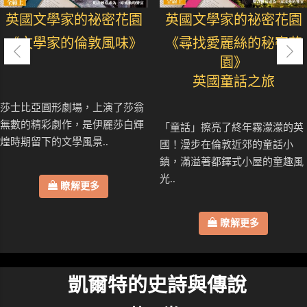
英國文學家的祕密花園
英國文學家的祕密花園
《文學家的倫敦風味》
《尋找愛麗絲的秘密花
園》
英國童話之旅
莎士比亞圓形劇場，上演了莎翁
無數的精彩劇作，是伊麗莎白輝
「童話」擦亮了終年霧濛濛的英
煌時期留下的文學風景..
國！漫步在倫敦近郊的童話小
鎮，滿溢著都鐸式小屋的童趣風
光..
瞭解更多
瞭解更多
凱爾特的史詩與傳說