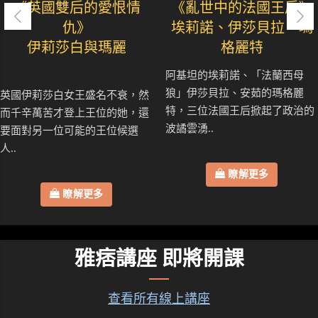
《英國雙后的愛恨情
《亂世中的法國王后》
仇》
埃莉諾、伊莎貝拉、瑪
伊莉莎白與瑪麗
格麗特
阿基坦的埃莉諾、「法蘭西母
狼」伊莎貝拉、安茹的瑪格麗
英國伊莉莎白女王盛名不衰，然
特，三位法國王后掀起了政治的
而千辛萬苦才登上王位的她，還
波譎雲湧..
要面對另一位可能的王位候選
人..
瞭解更多
瞭解更多
雅痞講座 即將開課
查看所有線上講座