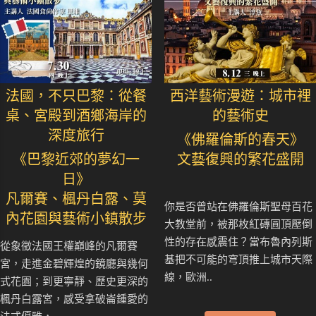
法國，不只巴黎：從餐
西洋藝術漫遊：城市裡
桌、宮殿到酒鄉海岸的
的藝術史
深度旅行
《佛羅倫斯的春天》
《巴黎近郊的夢幻一
文藝復興的繁花盛開
日》
凡爾賽、楓丹白露、莫
你是否曾站在佛羅倫斯聖母百花
內花園與藝術小鎮散步
大教堂前，被那枚紅磚圓頂壓倒
性的存在感震住？當布魯內列斯
從象徵法國王權巔峰的凡爾賽
基把不可能的穹頂推上城市天際
宮，走進金碧輝煌的鏡廳與幾何
線，歐洲..
式花園；到更寧靜、歷史更深的
楓丹白露宮，感受拿破崙鍾愛的