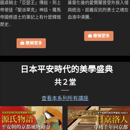
圓桌騎士「亞瑟王」傳說，到上
基督化後的愛爾蘭曾受外族入侵
帝使徒「聖派翠克」神話，羅馬
與統治，起義反抗的勇士之魂在
帝國修道士的筆記上有什麼輝煌
血液中沸騰..
歷史..
瞭解更多
瞭解更多
日本平安時代的美學盛典
共２堂
查看本系列所有講座