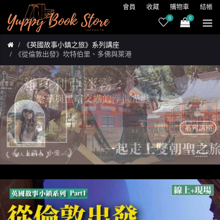
會員
收藏
購物車
結帳
0
0
《英國故事小鎮之旅》系列講座
《從倫敦出發》坎特伯里、多佛與萊港