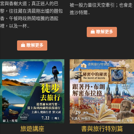
宮與香榭大道；真正迷人的巴
被一股力量往天空牽引；也會走
黎，往往藏在清晨剛出爐的麵包
進沙特爾..
香、午餐時段熱鬧喧騰的酒館
裡，以及一杯..
瞭解更多
瞭解更多
旅遊講座
書與旅行特別篇