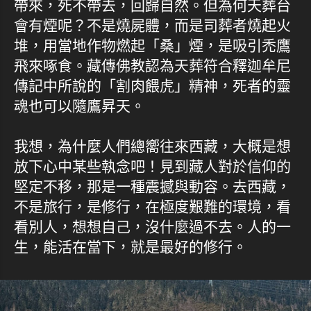
帶來，死不帶去，回歸自然。但為何天葬台
會有煙呢？不是燒屍體，而是司葬者燒起火
堆，用當地作物燃起「桑」煙，是吸引禿鷹
飛來啄食。藏傳佛教認為天葬符合釋迦牟尼
傳記中所說的「割肉餵虎」精神，死者的靈
魂也可以隨鷹昇天。
我想，為什麼人們總嚮往來西藏，大概是想
放下心中某些執念吧！見到藏人對於信仰的
堅定不移，那是一種震撼與動容。去西藏，
不是旅行，是修行，在極度艱難的環境，看
看別人，想想自己，沒什麼過不去。人的一
生，能活在當下，就是最好的修行。