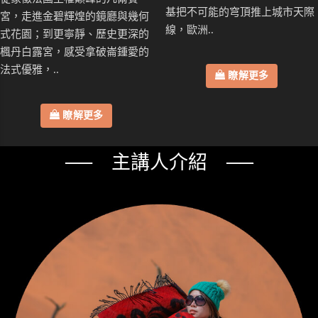
基把不可能的穹頂推上城市天際
宮，走進金碧輝煌的鏡廳與幾何
線，歐洲..
式花園；到更寧靜、歷史更深的
楓丹白露宮，感受拿破崙鍾愛的
法式優雅，..
瞭解更多
瞭解更多
── 主講人介紹 ──