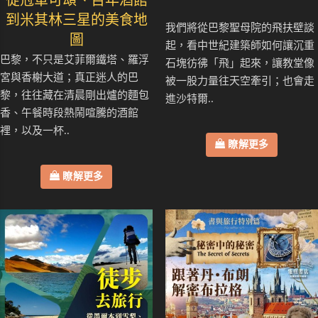
到米其林三星的美食地
我們將從巴黎聖母院的飛扶壁談
圖
起，看中世紀建築師如何讓沉重
巴黎，不只是艾菲爾鐵塔、羅浮
石塊彷彿「飛」起來，讓教堂像
宮與香榭大道；真正迷人的巴
被一股力量往天空牽引；也會走
黎，往往藏在清晨剛出爐的麵包
進沙特爾..
香、午餐時段熱鬧喧騰的酒館
裡，以及一杯..
瞭解更多
瞭解更多