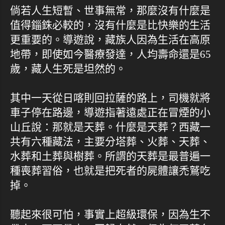
倘若人生短暫、世事無常，那麼沒有什麼是
值得錙銖必較的，沒有什麼是比快樂的生活
更重要的。導遊說，藏族人因為生活在高原
地帶，即使如今醫療發達，人均壽命還是65
歲，藏人生死是坦然的。
其中一天從日喀則回拉薩的路上，司機就將
車子停在路邊，導遊指著遠處正在冒煙的小
山丘說：那就是天葬。什麼是天葬？西藏一
共有六種藏法，主要分塔葬、火葬、天葬、
水葬和土葬與樹葬。所謂的天葬是最普遍一
種喪葬習俗，也就是把死者的屍體讓禿鷲吃
掉。
聽起來很可怕，事實上超級環保，因為生不