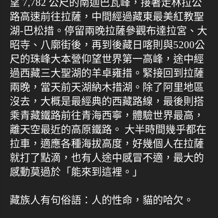
望 7,782 公尺的南迦巴瓦峰，接著走林拉公
路高速前往拉薩，中間經過藏東最美紅教聖
湖-巴松措。停留兩晚拉薩參觀布達拉宮、大
昭寺、八廓街後，再到後藏日喀則與5200公
尺的珠峰大本營仰望世界第一高峰，途中經
過西藏三大聖湖的羊卓雍措。緊接回到拉薩
兩晚，當天前天湖納木措湖。除了阿里地區
沒去，大概是最經典的西藏路線，最後則搭
乘青藏鐵路前往青海西寧，體驗世界最高，
離天空最近的高原鐵路。 大半時間幾乎都在
拉車，適應各種海拔高度，好幾個人在拉薩
就打了點滴，也有人途中感冒不適，最大的
感動莫過於「能來到這裡。」
藏族人有句俗語：人的性命，貓的哈欠。