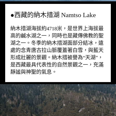
●西藏的納木措湖 Namtso Lake
納木措湖海拔約4718米，是世界上海拔最
高的鹹水湖之一，同時也是藏傳佛教的聖
湖之一。冬季的納木措湖面部分結冰，遠
處的念青唐古拉山脈覆蓋著白雪，與藍天
形成壯麗的景觀。納木措被譽為“天湖”，
是西藏最具代表性的自然景觀之一，充滿
靜謐與神聖的氣息。