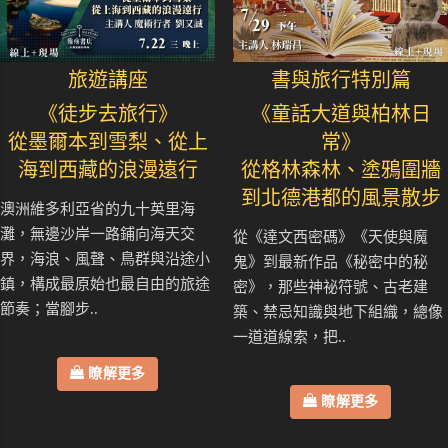
旅遊講座
書與旅行特別篇
《徒步去旅行》
《童話大道與柏林日
從墨爾本到雪梨、從上
常》
海到西藏的浪漫遠行
從格林森林、塗鴉圍牆
到北德港都的風景散步
澳洲維多利亞省的九十英里海
灘，無邊沙岸一路鋪向海天交
從《達文西密碼》《天使與魔
界，海浪、風聲、鳥群與沿途小
鬼》到最新作品《秘密中的秘
鎮，構成最原始也最自由的旅途
密》，那些神祕符號、古老建
節奏；當腳步..
築、禁忌知識與地下組織，總像
一道道線索，把..
瞭解更多
瞭解更多