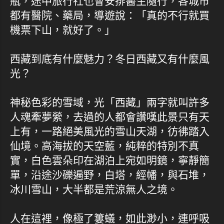
瓶，途中旅行社也會安排醫生隨行，各城市
都有醫院、藥局，導遊說：「真的不行就買
機票下山，就好了。」
西藏到底有什麼魅力？冬日西藏又有什麼風
光？
神秘色彩的雪域，光「西藏」兩字就叫許多
人魂牽夢縈，去過的人都會讚嘆此景只有天
上有，一路絕美風光的雪山天湖，彷彿踏入
仙境。高海拔的天空藍，純粹的特別不真
實，白色雲朵印在湖泊上宛如明鏡，寧靜簡
單，沿途沙礫遍野，白塔，經幡，與石堆，
冰川雪山，大半都是荒涼無人之境。
人在這裡，像極了簍蟻，如此渺小，連呼吸