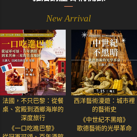
New Arrival
法國，不只巴黎：從餐
西洋藝術漫遊：城市裡
桌、宮殿到酒鄉海岸的
的藝術史
深度旅行
《中世紀不黑暗》
《一口吃進巴黎》
歌德藝術的光學革命
從冠軍可頌、百年酒館