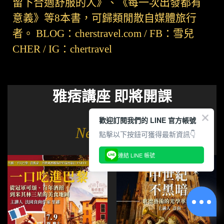
留下合適舒服的人》、《每一次出發都有
意義》等8本書，可歸類閒散自媒體旅行
者。 BLOG：cherstravel.com / FB：雪兒
CHER / IG：chertravel
雅痞講座 即將開課
歡迎訂閱我們的 LINE 官方帳號
New Arrival
點擊以下按鈕可獲得最新資訊👇
連結 LINE 帳號