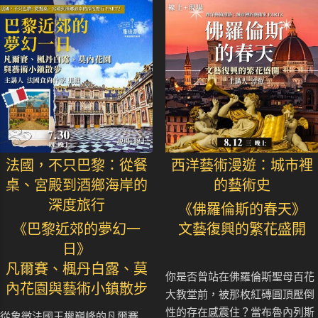
法國，不只巴黎：從餐
西洋藝術漫遊：城市裡
桌、宮殿到酒鄉海岸的
的藝術史
深度旅行
《佛羅倫斯的春天》
《巴黎近郊的夢幻一
文藝復興的繁花盛開
日》
凡爾賽、楓丹白露、莫
你是否曾站在佛羅倫斯聖母百花
內花園與藝術小鎮散步
大教堂前，被那枚紅磚圓頂壓倒
性的存在感震住？當布魯內列斯
從象徵法國王權巔峰的凡爾賽