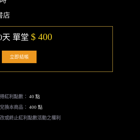
小時
書店
$ 400
0天 單堂
立即結帳
得紅利點數：
40 點
兌換本商品：
400 點
改或終止紅利點數活動之權利