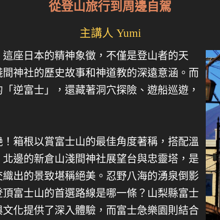
從登山旅行到周邊自駕
主講人 Yumi
！這座日本的精神象徵，不僅是登山者的天
淺間神社的歷史故事和神道教的深遠意涵。而
的「逆富士」，還藏著洞穴探險、遊船巡遊，
艷！箱根以賞富士山的最佳角度著稱，搭配溫
。北邊的新倉山淺間神社展望台與忠靈塔，是
交織出的景致堪稱絕美。忍野八海的湧泉倒影
登頂富士山的首選路線是哪一條？山梨縣富士
與文化提供了深入體驗，而富士急樂園則結合