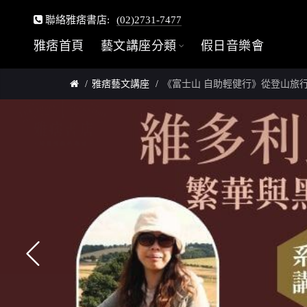
聯絡雅痞書店:
(02)2731-7477
雅痞首頁
藝文講座分類
假日音樂會
雅痞藝文講座
《富士山 自助輕健行》從登山旅