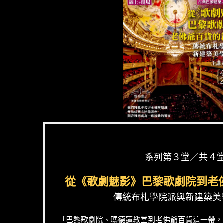
系列第３堂／共４
從《歌劇魅影》巴黎歌劇院到老
傳統布札學院派與新建築美
「巴黎歌劇院、瑪德蓮教堂到老佛爺百貨這一帶，