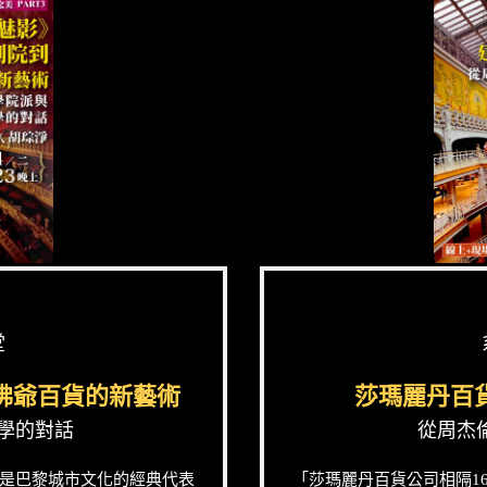
堂
佛爺百貨的新藝術
莎瑪麗丹百
學的對話
從周杰
是巴黎城市文化的經典代表
「莎瑪麗丹百貨公司相隔1