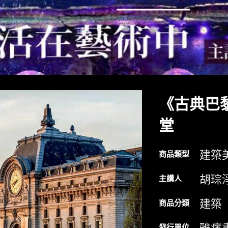
《古典巴
堂
建築
商品類型
胡琮
主講人
建築
商品分類
發行單位