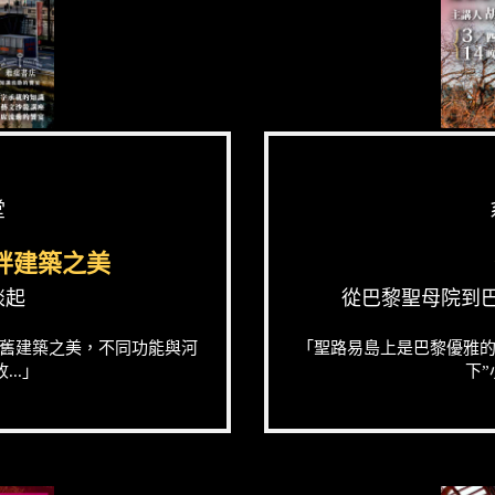
堂
畔建築之美
談起
從巴黎聖母院到巴黎人
舊建築之美，不同功能與河
「聖路易島上是巴黎優雅
..」
下”