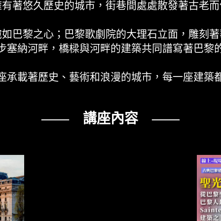
擁有著悠久歷史的城市，街巷間處處散發著古老而
宛如巴黎之心；巴黎歌劇院的大理石立面，雕刻著
步塞納河畔，橋樑與河畔的建築共同譜寫著巴黎
座承載著歷史、藝術和浪漫的城市，每一座建築
—— 講座內容 ——