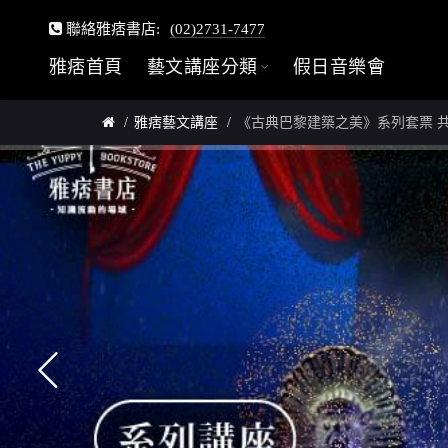
聯絡雅痞書店:
(02)2731-7477
雅痞首頁
藝文講座分類
假日音樂會
雅痞藝文講座
《古典巴黎建築之美》系列套票 