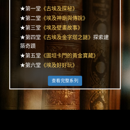
★第一堂
《古埃及探秘》
★第二堂
《埃及神廟與傳說》
★第三堂
《埃及壁畫故事》
★第四堂
《古埃及金字塔之謎》
探索建
築奇蹟
★第五堂
《圖坦卡門的黃金寶藏》
★第六堂
《埃及好好玩》
查看完整系列