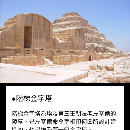
●階梯金字塔
階梯金字塔為埃及第三王朝法老左塞爾的
陵墓，是左塞爾命令宰相印何闐所設計建