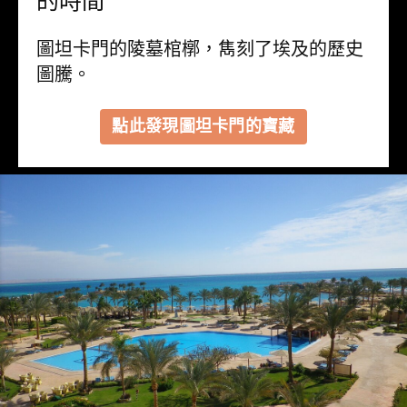
的時間
圖坦卡門的陵墓棺槨，雋刻了埃及的歷史
圖騰。
點此發現圖坦卡門的寶藏