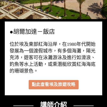
●胡爾加達－飯店
位於埃及東部紅海沿岸，在1980年代開始
發展為一個渡假城市，有多個海灘，陽光
充沛，遊客可在泳灘游泳及進行如滑浪、
釣魚等水上活動，或乘潛艇欣賞紅海海底
的珊瑚景色。
點此查看埃及旅遊攻略
——— 講師介紹 ———