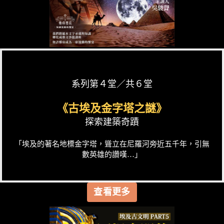
系列第４堂／共６堂
《古埃及金字塔之謎》
探索建築奇蹟
「埃及的著名地標金字塔，聳立在尼羅河旁近五千年，引無
數英雄的讚嘆…」
查看更多