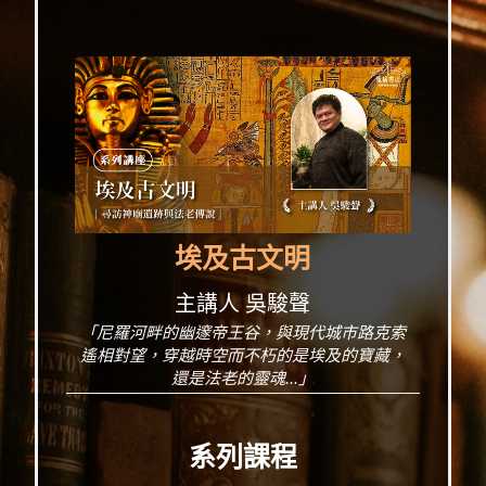
埃及古文明
主講人 吳駿聲
「尼羅河畔的幽邃帝王谷，與現代城市路克索
遙相對望，穿越時空而不朽的是埃及的寶藏，
還是法老的靈魂...」
系列課程