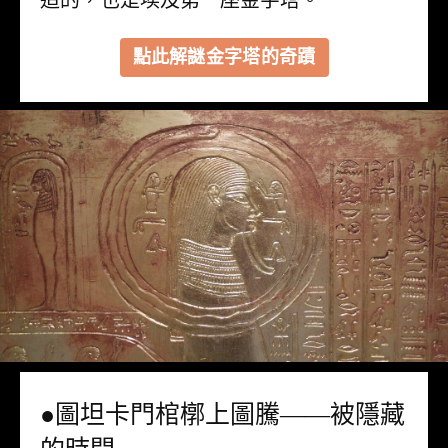
造的，也是埃及第一座金字塔。
點此解謎金字塔的奇蹟
●圖坦卡門棺槨上圖騰——被隱藏