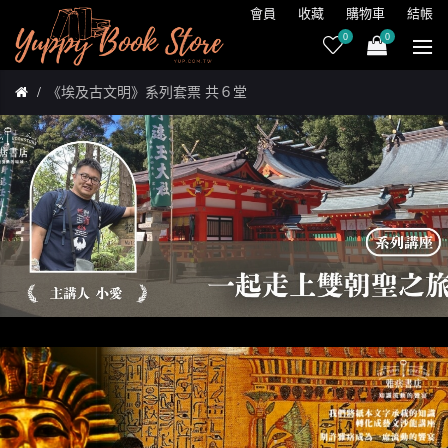
會員
收藏
購物車
結帳
0
0
《埃及古文明》系列套票 共６堂