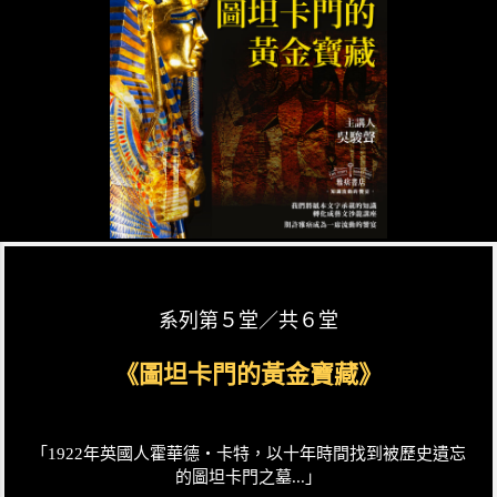
系列第５堂／共６堂
《圖坦卡門的黃金寶藏》
「1922年英國人霍華德・卡特，以十年時間找到被歷史遺忘
的圖坦卡門之墓...」