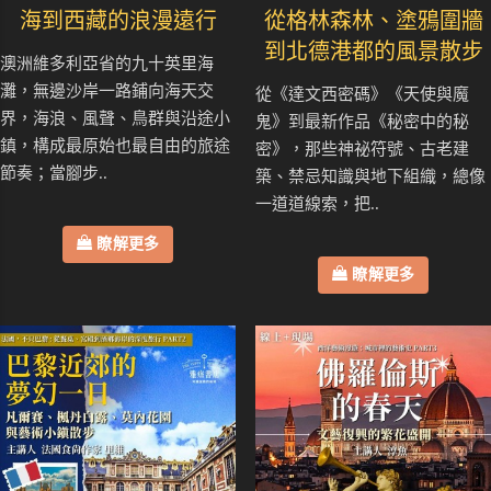
海到西藏的浪漫遠行
從格林森林、塗鴉圍牆
到北德港都的風景散步
澳洲維多利亞省的九十英里海
灘，無邊沙岸一路鋪向海天交
從《達文西密碼》《天使與魔
界，海浪、風聲、鳥群與沿途小
鬼》到最新作品《秘密中的秘
鎮，構成最原始也最自由的旅途
密》，那些神祕符號、古老建
節奏；當腳步..
築、禁忌知識與地下組織，總像
一道道線索，把..
瞭解更多
瞭解更多