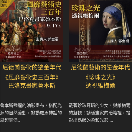
尼德蘭藝術的鎏金年代
尼德蘭藝術的鎏金年代
《風靡藝術史三百年》
《珍珠之光》
巴洛克畫家魯本斯
透視維梅爾
魯本斯豔麗的油彩畫布，搭配光
戴著珍珠耳環的少女，與維梅爾
源的自然流動，掀動羅馬神話的
的凝視！謎樣畫家的暗箱裡，投
風起雲湧..
影出點狀的柔和光影....