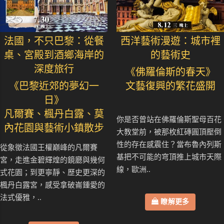
法國，不只巴黎：從餐
西洋藝術漫遊：城市裡
桌、宮殿到酒鄉海岸的
的藝術史
深度旅行
《佛羅倫斯的春天》
《巴黎近郊的夢幻一
文藝復興的繁花盛開
日》
凡爾賽、楓丹白露、莫
你是否曾站在佛羅倫斯聖母百花
內花園與藝術小鎮散步
大教堂前，被那枚紅磚圓頂壓倒
性的存在感震住？當布魯內列斯
從象徵法國王權巔峰的凡爾賽
基把不可能的穹頂推上城市天際
宮，走進金碧輝煌的鏡廳與幾何
線，歐洲..
式花園；到更寧靜、歷史更深的
楓丹白露宮，感受拿破崙鍾愛的
法式優雅，..
瞭解更多