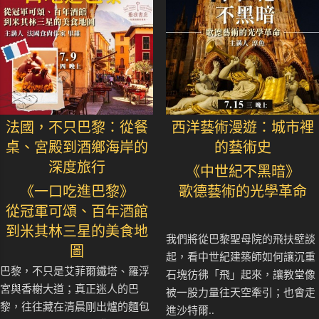
法國，不只巴黎：從餐
西洋藝術漫遊：城市裡
桌、宮殿到酒鄉海岸的
的藝術史
深度旅行
《中世紀不黑暗》
《一口吃進巴黎》
歌德藝術的光學革命
從冠軍可頌、百年酒館
到米其林三星的美食地
我們將從巴黎聖母院的飛扶壁談
圖
起，看中世紀建築師如何讓沉重
巴黎，不只是艾菲爾鐵塔、羅浮
石塊彷彿「飛」起來，讓教堂像
宮與香榭大道；真正迷人的巴
被一股力量往天空牽引；也會走
黎，往往藏在清晨剛出爐的麵包
進沙特爾..