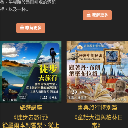
香、午餐時段熱鬧喧騰的酒館
裡，以及一杯..
瞭解更多
瞭解更多
旅遊講座
書與旅行特別篇
《徒步去旅行》
《童話大道與柏林日
從墨爾本到雪梨、從上
常》