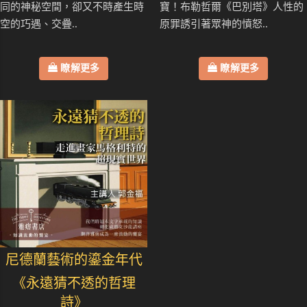
同的神秘空間，卻又不時產生時
寶！布勒哲爾《巴別塔》人性的
空的巧遇、交疊..
原罪誘引著眾神的憤怒..
瞭解更多
瞭解更多
尼德蘭藝術的鎏金年代
《永遠猜不透的哲理
詩》