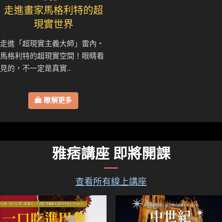
走進畫家馬格利特的超
現實世界
走進「超現實主義大師」雷內・
馬格利特的超現實空間！眼睛看
見的，不一定是真實..
瞭解更多
雅痞講座 即將開課
查看所有線上講座