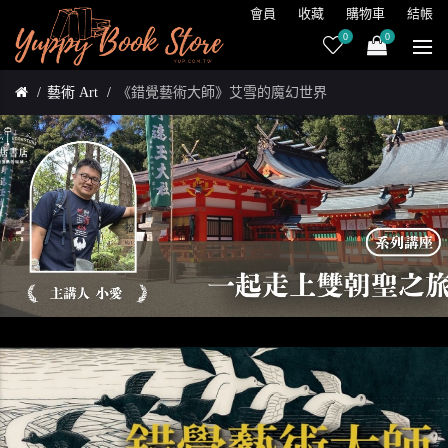
會員
收藏
購物車
結帳
0
0
藝術 Art
《錯覺藝術大師》艾雪的魔幻世界