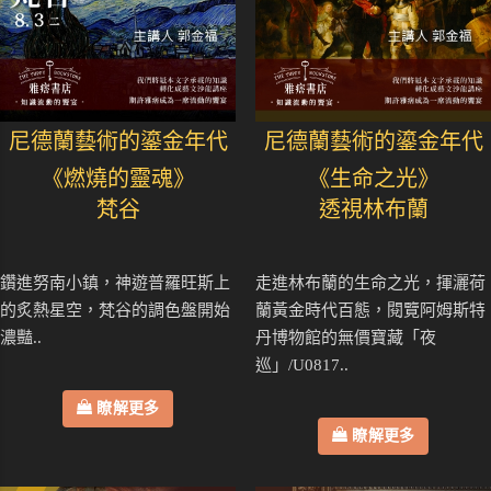
尼德蘭藝術的鎏金年代
尼德蘭藝術的鎏金年代
《燃燒的靈魂》
《生命之光》
梵谷
透視林布蘭
鑽進努南小鎮，神遊普羅旺斯上
走進林布蘭的生命之光，揮灑荷
的炙熱星空，梵谷的調色盤開始
蘭黃金時代百態，閱覽阿姆斯特
濃豔..
丹博物館的無價寶藏「夜
巡」/U0817..
瞭解更多
瞭解更多