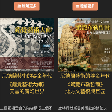
瞭解更多
瞭解更多
尼德蘭藝術的鎏金年代
尼德蘭藝術的鎏金年代
《錯覺藝術大師》
《驚艷布勒哲爾》
艾雪的魔幻世界
北方文藝復興巨匠
三個互相垂直的階梯構成三個不
鹿特丹博斯曼美術館的鎮館之