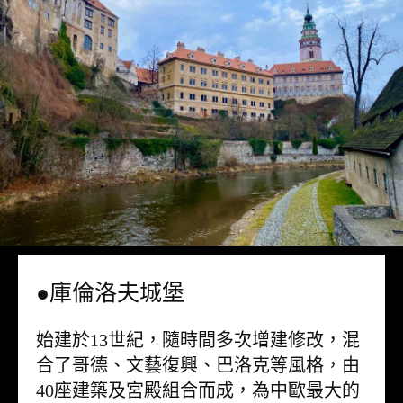
●庫倫洛夫城堡
始建於13世紀，隨時間多次增建修改，混
合了哥德、文藝復興、巴洛克等風格，由
40座建築及宮殿組合而成，為中歐最大的