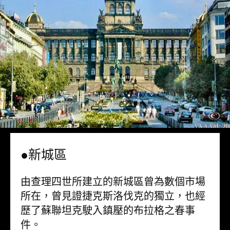
●新城區
由查理四世所建立的新城區曾為數個市場
所在，曾見證捷克斯洛伐克的獨立，也經
歷了蘇聯坦克駛入鎮壓的布拉格之春事
件。