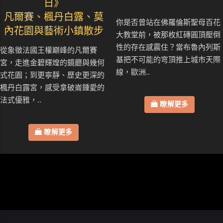
日》
凡爾賽、楓丹白露、莫
你是否曾站在佛羅倫斯聖母百花
內花園與藝術小鎮散步
大教堂前，被那枚紅磚圓頂壓倒
性的存在感震住？當布魯內列斯
從象徵法國王權巔峰的凡爾賽
基把不可能的穹頂推上城市天際
宮，走進金碧輝煌的鏡廳與幾何
線，歐洲..
式花園；到更寧靜、歷史更深的
楓丹白露宮，感受拿破崙鍾愛的
法式優雅，..
瞭解更多
瞭解更多