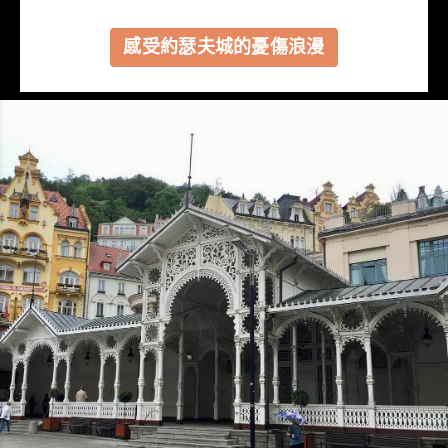
感受約瑟夫城的憂傷浪漫