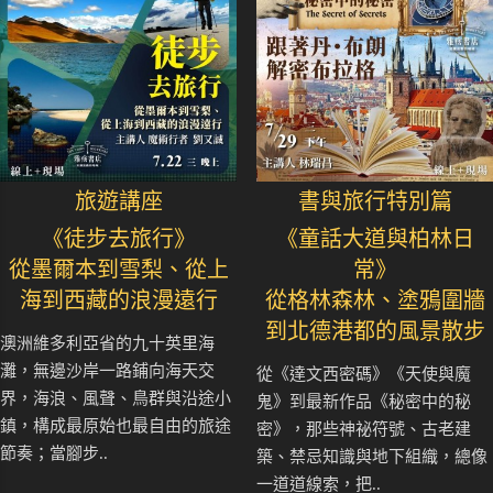
旅遊講座
書與旅行特別篇
《徒步去旅行》
《童話大道與柏林日
從墨爾本到雪梨、從上
常》
海到西藏的浪漫遠行
從格林森林、塗鴉圍牆
到北德港都的風景散步
澳洲維多利亞省的九十英里海
灘，無邊沙岸一路鋪向海天交
從《達文西密碼》《天使與魔
界，海浪、風聲、鳥群與沿途小
鬼》到最新作品《秘密中的秘
鎮，構成最原始也最自由的旅途
密》，那些神祕符號、古老建
節奏；當腳步..
築、禁忌知識與地下組織，總像
一道道線索，把..