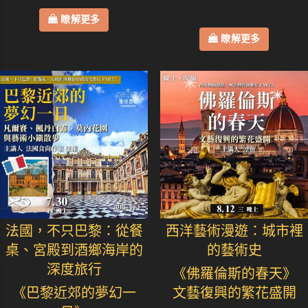
瞭解更多
瞭解更多
法國，不只巴黎：從餐
西洋藝術漫遊：城市裡
桌、宮殿到酒鄉海岸的
的藝術史
深度旅行
《佛羅倫斯的春天》
《巴黎近郊的夢幻一
文藝復興的繁花盛開