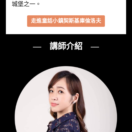
城堡之一。
走進童話小鎮契斯基庫倫洛夫
— 講師介紹 —