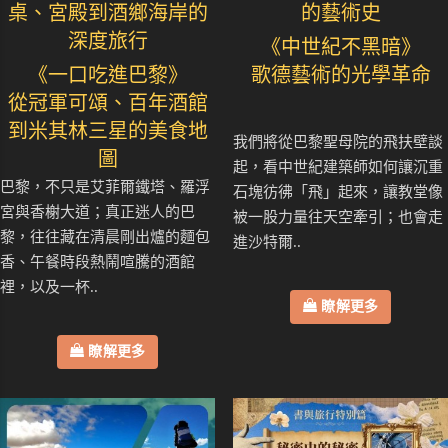
桌、宮殿到酒鄉海岸的
的藝術史
深度旅行
《中世紀不黑暗》
《一口吃進巴黎》
歌德藝術的光學革命
從冠軍可頌、百年酒館
到米其林三星的美食地
我們將從巴黎聖母院的飛扶壁談
圖
起，看中世紀建築師如何讓沉重
巴黎，不只是艾菲爾鐵塔、羅浮
石塊彷彿「飛」起來，讓教堂像
宮與香榭大道；真正迷人的巴
被一股力量往天空牽引；也會走
黎，往往藏在清晨剛出爐的麵包
進沙特爾..
香、午餐時段熱鬧喧騰的酒館
裡，以及一杯..
瞭解更多
瞭解更多