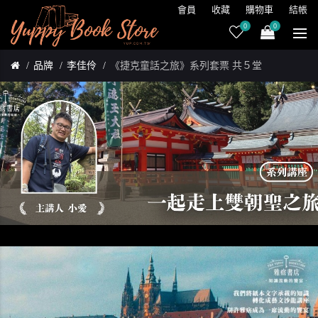
會員
收藏
購物車
結帳
0
0
品牌
李佳伶
《捷克童話之旅》系列套票 共５堂