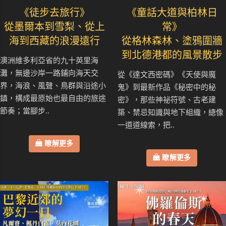
《徒步去旅行》
《童話大道與柏林日
從墨爾本到雪梨、從上
常》
海到西藏的浪漫遠行
從格林森林、塗鴉圍牆
到北德港都的風景散步
澳洲維多利亞省的九十英里海
灘，無邊沙岸一路鋪向海天交
從《達文西密碼》《天使與魔
界，海浪、風聲、鳥群與沿途小
鬼》到最新作品《秘密中的秘
鎮，構成最原始也最自由的旅途
密》，那些神祕符號、古老建
節奏；當腳步..
築、禁忌知識與地下組織，總像
一道道線索，把..
瞭解更多
瞭解更多