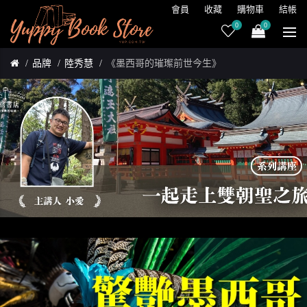
會員
收藏
購物車
結帳
0
0
品牌
陸秀慧
《墨西哥的璀璨前世今生》