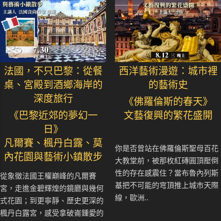
法國，不只巴黎：從餐
西洋藝術漫遊：城市裡
桌、宮殿到酒鄉海岸的
的藝術史
深度旅行
《佛羅倫斯的春天》
《巴黎近郊的夢幻一
文藝復興的繁花盛開
日》
凡爾賽、楓丹白露、莫
你是否曾站在佛羅倫斯聖母百花
內花園與藝術小鎮散步
大教堂前，被那枚紅磚圓頂壓倒
性的存在感震住？當布魯內列斯
從象徵法國王權巔峰的凡爾賽
基把不可能的穹頂推上城市天際
宮，走進金碧輝煌的鏡廳與幾何
線，歐洲..
式花園；到更寧靜、歷史更深的
楓丹白露宮，感受拿破崙鍾愛的