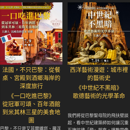
法國，不只巴黎：從餐
西洋藝術漫遊：城市裡
桌、宮殿到酒鄉海岸的
的藝術史
深度旅行
《中世紀不黑暗》
《一口吃進巴黎》
歌德藝術的光學革命
從冠軍可頌、百年酒館
到米其林三星的美食地
我們將從巴黎聖母院的飛扶壁談
圖
起，看中世紀建築師如何讓沉重
巴黎，不只是艾菲爾鐵塔、羅浮