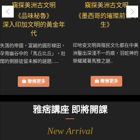
窺探美洲古文明
窺探美洲古文明
《品味秘魯》
《墨西哥的璀璨前世今
深入印加文明的黃金年
生》
代
印地安文明與殖民文化都在中美
失落的帝國，富饒的圓形梯田，
洲鑿出深淺不一的痕，羽蛇神的
孕育幽谷中的「馬丘比丘」，壯
榮耀藏著馬雅之謎..
闊的側臉徒留未解的謎題…..
瞭解更多
瞭解更多
雅痞講座 即將開課
New Arrival