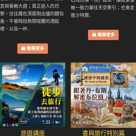
石塊彷彿「飛」起來，讓教堂像
宮與香榭大道；真正迷人的巴
被一股力量往天空牽引；也會走
黎，往往藏在清晨剛出爐的麵包
進沙特爾..
香、午餐時段熱鬧喧騰的酒館
裡，以及一杯..
瞭解更多
瞭解更多
旅遊講座
書與旅行特別篇