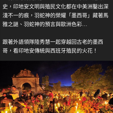
史，印地安文明與殖民文化都在中美洲鑿出深
淺不一的痕，羽蛇神的榮耀「墨西哥」藏著馬
雅之謎、羽蛇神的預言與歐洲色彩…
跟著外語領隊陸秀慧一起穿越回古老的墨西
哥，看印地安傳統與西班牙殖民的火花！