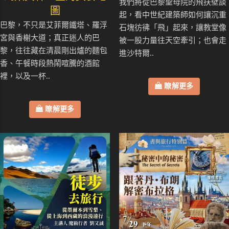
我們將從巴黎聖母院的飛扶壁談
圖
起，看中世紀建築師如何讓沉重
巴黎，不只是艾菲爾鐵塔、羅浮
石塊彷彿「飛」起來，讓教堂像
宮與香榭大道；真正迷人的巴
被一股力量往天空牽引；也會走
黎，往往藏在清晨剛出爐的麵包
進沙特爾..
香、午餐時段熱鬧喧騰的酒館
裡，以及一杯..
瞭解更多
瞭解更多