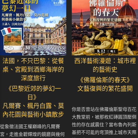
法國，不只巴黎：從餐
西洋藝術漫遊：城市裡
桌、宮殿到酒鄉海岸的
的藝術史
深度旅行
《佛羅倫斯的春天》
《巴黎近郊的夢幻一
文藝復興的繁花盛開
日》
凡爾賽、楓丹白露、莫
你是否曾站在佛羅倫斯聖母百花
內花園與藝術小鎮散步
大教堂前，被那枚紅磚圓頂壓倒
性的存在感震住？當布魯內列斯
從象徵法國王權巔峰的凡爾賽
基把不可能的穹頂推上城市天際
宮，走進金碧輝煌的鏡廳與幾何