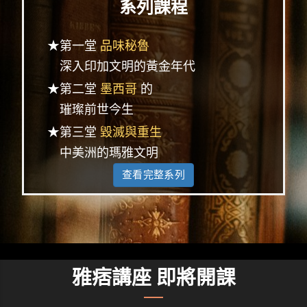
系列課程
★第一堂
品味秘魯
深入印加文明的黃金年代
★第二堂
墨西哥
的
璀璨前世今生
★第三堂
毀滅與重生
中美洲的瑪雅文明
查看完整系列
雅痞講座 即將開課