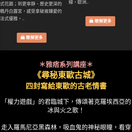
線，歐洲..
式花園；到更寧靜、歷史更深的
楓丹白露宮，感受拿破崙鍾愛的
法式優雅，..
瞭解更多
瞭解更多
＊雅痞系列講座＊
《尋秘東歐古城》
四封寫給東歐的古老情書
「權力遊戲」的君臨城下，傳頌著克羅埃西亞的
冰與火之歌！
走入羅馬尼亞黑森林，吸血鬼的神秘眼瞳，看穿