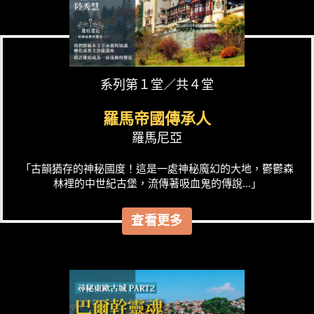
系列第１堂／共４堂
羅馬帝國傳承人
羅馬尼亞
「古韻猶存的神秘國度！這是一處神秘魔幻的大地，鬱鬱森
林裡的中世紀古堡，流傳著吸血鬼的傳說...」
查看更多