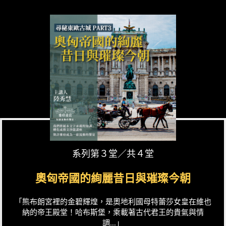
系列第３堂／共４堂
奧匈帝國的絢麗昔日與璀璨今朝
「熊布朗宮裡的金碧輝煌，是奧地利國母特蕾莎女皇在維也
納的帝王殿堂！哈布斯堡，乘載著古代君王的貴氣與情
調...」