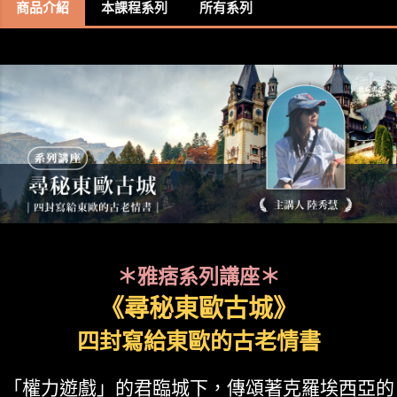
商品介紹
本課程系列
所有系列
＊雅痞系列講座＊
《尋秘東歐古城》
四封寫給東歐的古老情書
「權力遊戲」的君臨城下，傳頌著克羅埃西亞的