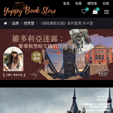
會員
收藏
購物車
結帳
0
0
品牌
陸秀慧
《尋秘東歐古城》系列套票 共４堂