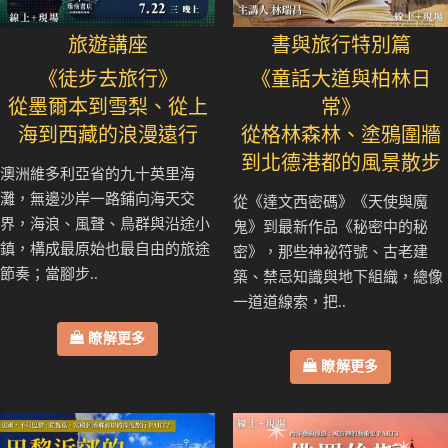
旅遊講座
書與旅行特別篇
《徒步去旅行》
《童話大道與柏林日
從墨爾本到雪梨、從上
常》
海到西藏的浪漫遠行
從格林森林、塗鴉圍牆
到北德港都的風景散步
澳洲維多利亞省的九十英里海
灘，無邊沙岸一路鋪向海天交
從《達文西密碼》《天使與魔
界，海浪、風聲、鳥群與沿途小
鬼》到最新作品《秘密中的秘
鎮，構成最原始也最自由的旅途
密》，那些神祕符號、古老建
節奏；當腳步..
築、禁忌知識與地下組織，總像
一道道線索，把..
瞭解更多
瞭解更多