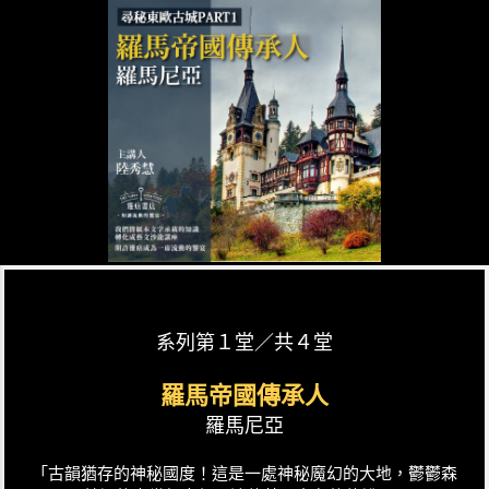
系列第１堂／共４堂
羅馬帝國傳承人
羅馬尼亞
「古韻猶存的神秘國度！這是一處神秘魔幻的大地，鬱鬱森