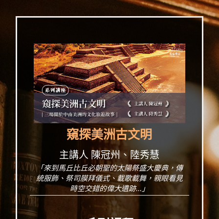
窺探美洲古文明
主講人 陳冠州、陸秀慧
「來到馬丘比丘必朝聖的太陽祭盛大慶典，傳
統服飾、祭司膜拜儀式、載歌載舞，親眼看見
時空交錯的偉大遺跡...」