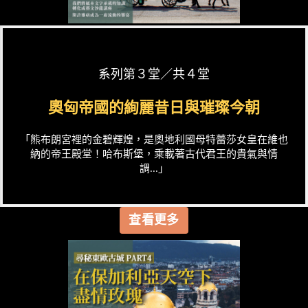
系列第３堂／共４堂
奧匈帝國的絢麗昔日與璀璨今朝
「熊布朗宮裡的金碧輝煌，是奧地利國母特蕾莎女皇在維也
納的帝王殿堂！哈布斯堡，乘載著古代君王的貴氣與情
調...」
查看更多