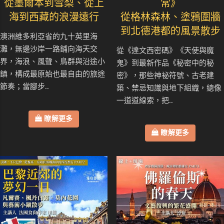
從墨爾本到雪梨、從上
常》
海到西藏的浪漫遠行
從格林森林、塗鴉圍牆
到北德港都的風景散步
澳洲維多利亞省的九十英里海
灘，無邊沙岸一路鋪向海天交
從《達文西密碼》《天使與魔
界，海浪、風聲、鳥群與沿途小
鬼》到最新作品《秘密中的秘
鎮，構成最原始也最自由的旅途
密》，那些神祕符號、古老建
節奏；當腳步..
築、禁忌知識與地下組織，總像
一道道線索，把..
瞭解更多
瞭解更多