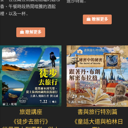
進沙特爾..
香、午餐時段熱鬧喧騰的酒館
裡，以及一杯..
瞭解更多
瞭解更多
旅遊講座
書與旅行特別篇
《徒步去旅行》
《童話大道與柏林日