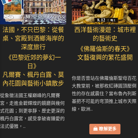
法國，不只巴黎：從餐
西洋藝術漫遊：城市裡
桌、宮殿到酒鄉海岸的
的藝術史
深度旅行
《佛羅倫斯的春天》
《巴黎近郊的夢幻一
文藝復興的繁花盛開
日》
凡爾賽、楓丹白露、莫
你是否曾站在佛羅倫斯聖母百花
內花園與藝術小鎮散步
大教堂前，被那枚紅磚圓頂壓倒
性的存在感震住？當布魯內列斯
從象徵法國王權巔峰的凡爾賽
基把不可能的穹頂推上城市天際
宮，走進金碧輝煌的鏡廳與幾何
線，歐洲..
式花園；到更寧靜、歷史更深的
楓丹白露宮，感受拿破崙鍾愛的
法式優雅，..
瞭解更多