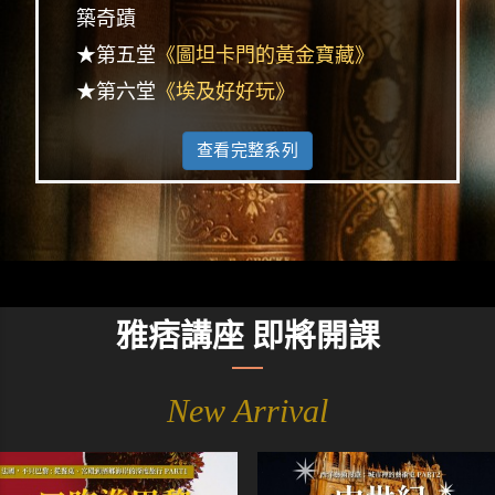
築奇蹟
★第五堂
《圖坦卡門的黃金寶藏》
★第六堂
《埃及好好玩》
查看完整系列
雅痞講座 即將開課
New Arrival