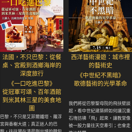
法國，不只巴黎：從餐
西洋藝術漫遊：城市裡
桌、宮殿到酒鄉海岸的
的藝術史
深度旅行
《中世紀不黑暗》
《一口吃進巴黎》
歌德藝術的光學革命
從冠軍可頌、百年酒館
到米其林三星的美食地
我們將從巴黎聖母院的飛扶壁談
圖
起，看中世紀建築師如何讓沉重
巴黎，不只是艾菲爾鐵塔、羅浮
石塊彷彿「飛」起來，讓教堂像
宮與香榭大道；真正迷人的巴
被一股力量往天空牽引；也會走
黎，往往藏在清晨剛出爐的麵包