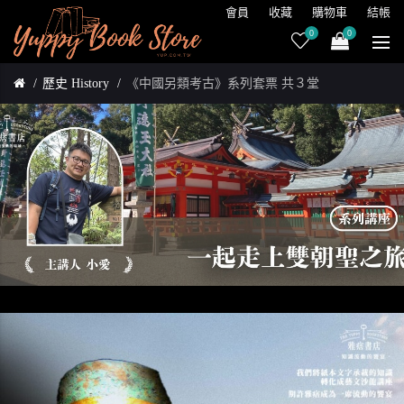
會員
收藏
購物車
結帳
0
0
歷史 History
《中國另類考古》系列套票 共３堂