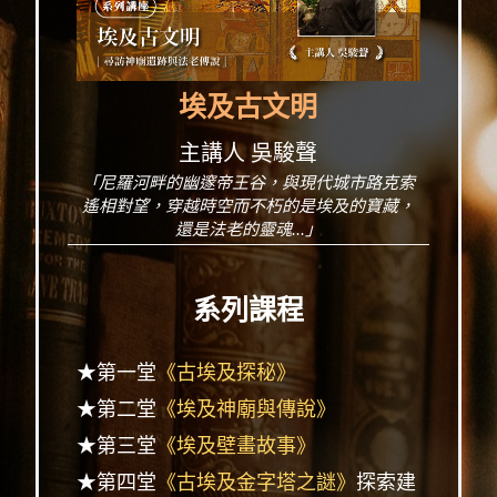
埃及古文明
主講人 吳駿聲
「尼羅河畔的幽邃帝王谷，與現代城市路克索
遙相對望，穿越時空而不朽的是埃及的寶藏，
還是法老的靈魂...」
系列課程
★第一堂
《古埃及探秘》
★第二堂
《埃及神廟與傳說》
★第三堂
《埃及壁畫故事》
★第四堂
《古埃及金字塔之謎》
探索建