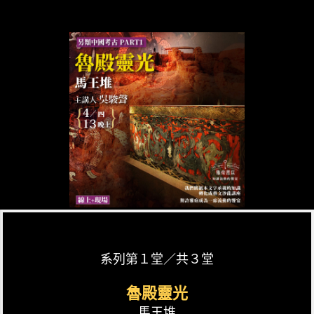
系列第１堂／共３堂
魯殿靈光
馬王堆