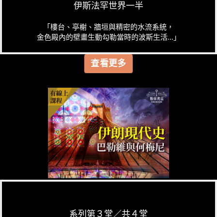
伊斯法罕世界一半
「樓台、亭榭、牆垣與精密的水流系統，
金色殿內的壁畫生動勾勒當時的波斯生活...」
查看更多
系列第３堂／共４堂