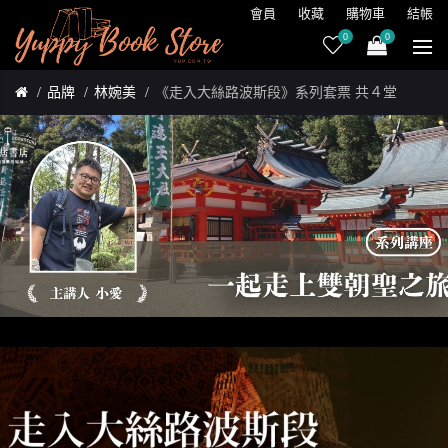
會員
收藏
購物車
結帳
0
0
品牌
林婉美
《走入大絲路波斯段》系列套票 共４堂