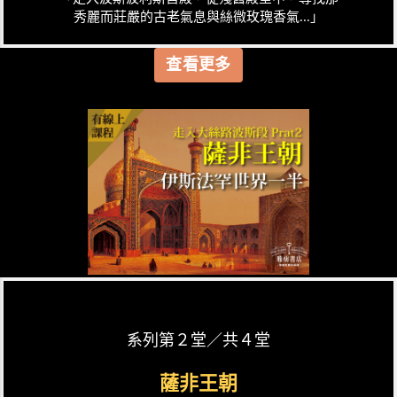
秀麗而莊嚴的古老氣息與絲微玫瑰香氣...」
查看更多
系列第２堂／共４堂
薩非王朝