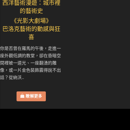
西洋藝術漫遊：城市裡
的藝術史
《光影大劇場》
巴洛克藝術的動感與狂
喜
你是否曾在羅馬的午後，走進一
座外觀低調的教堂，卻在昏暗空
間裡被一道光、一座翻湧的雕
像，或一片金色裝飾震得說不出
話？從納沃..
瞭解更多