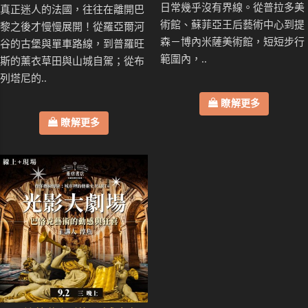
日常幾乎沒有界線。從普拉多美
真正迷人的法國，往往在離開巴
術館、蘇菲亞王后藝術中心到提
黎之後才慢慢展開！從羅亞爾河
森－博內米薩美術館，短短步行
谷的古堡與單車路線，到普羅旺
範圍內，..
斯的薰衣草田與山城自駕；從布
列塔尼的..
瞭解更多
瞭解更多