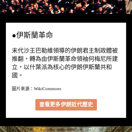
●伊斯蘭革命
末代沙王巴勒維領導的伊朗君主制政體被
推翻，轉為由伊斯蘭革命領袖何梅尼所建
立，以什葉派為核心的伊朗伊斯蘭共和
國。
圖片來源：
WikiCommons
查看更多伊朗近代歷史