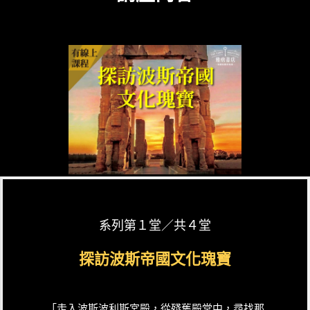
系列第１堂／共４堂
探訪波斯帝國文化瑰寶
「走入波斯波利斯宮殿，從殘舊殿堂中，尋找那