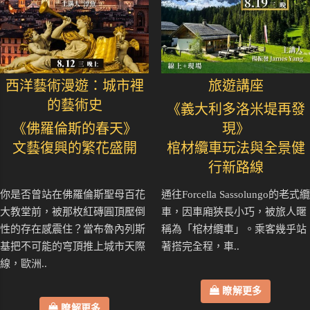
西洋藝術漫遊：城市裡
旅遊講座
的藝術史
《義大利多洛米堤再發
《佛羅倫斯的春天》
現》
文藝復興的繁花盛開
棺材纜車玩法與全景健
行新路線
你是否曾站在佛羅倫斯聖母百花
通往Forcella Sassolungo的老式纜
大教堂前，被那枚紅磚圓頂壓倒
車，因車廂狹長小巧，被旅人暱
性的存在感震住？當布魯內列斯
稱為「棺材纜車」。乘客幾乎站
基把不可能的穹頂推上城市天際
著搭完全程，車..
線，歐洲..
瞭解更多
瞭解更多