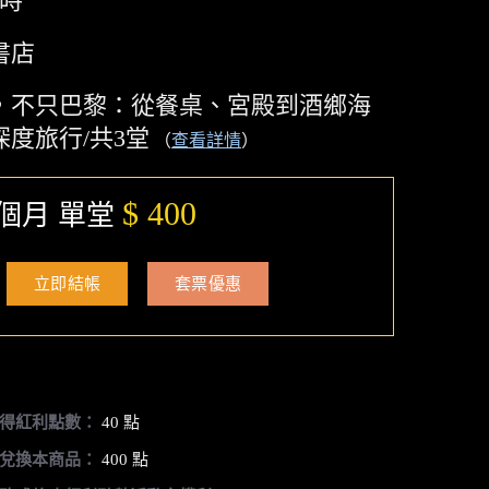
小時
書店
，不只巴黎：從餐桌、宮殿到酒鄉海
深度旅行/共3堂
（
查看詳情
）
$ 400
個月 單堂
立即結帳
套票優惠
得紅利點數：
40 點
兌換本商品：
400 點