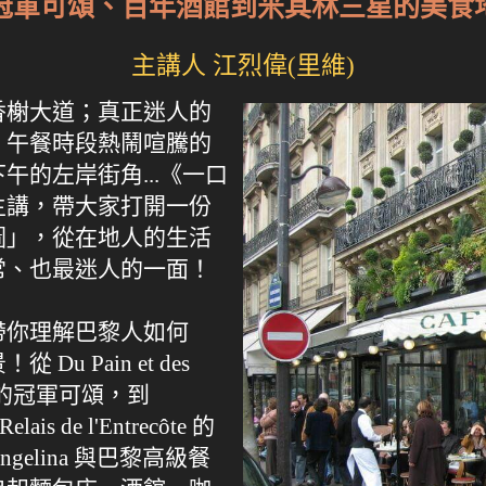
冠軍可頌、百年酒館到米其林三星的美食
主講人 江烈偉(里維)
香榭大道；真正迷人的
、午餐時段熱鬧喧騰的
的左岸街角...《一口
主講，帶大家打開一份
圖」，從在地人的生活
常、也最迷人的一面！
帶你理解巴黎人如何
 Pain et des
er 的冠軍可頌，到
is de l'Entrecôte 的
elina 與巴黎高級餐