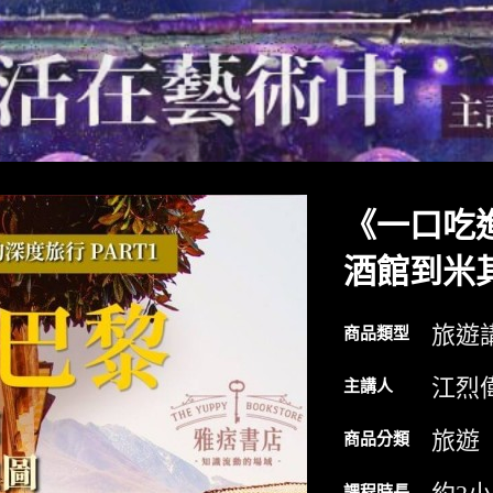
《一口吃
酒館到米
旅遊
商品類型
江烈偉
主講人
旅遊
商品分類
課程時長