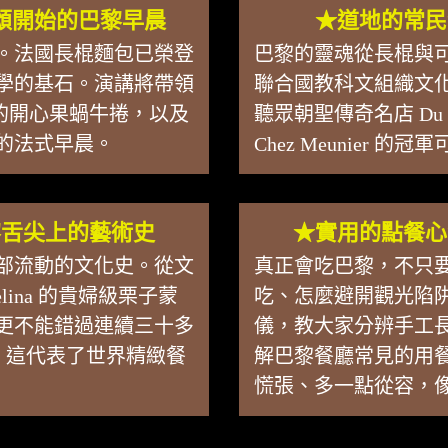
頌開始的巴黎早晨
★道地的常民
。法國長棍麵包已榮登
巴黎的靈魂從長棍與
學的基石。演講將帶領
聯合國教科文組織文
dées 的開心果蝸牛捲，以及
聽眾朝聖傳奇名店 Du Pa
純粹的法式早晨。
Chez Meunier
黎舌尖上的藝術史
★實用的點餐心
部流動的文化史。從文
真正會吃巴黎，不只
ina 的貴婦級栗子蒙
吃、怎麼避開觀光陷
更不能錯過連續三十多
儀，教大家分辨手工
餐廳，這代表了世界精緻餐
解巴黎餐廳常見的用
慌張、多一點從容，