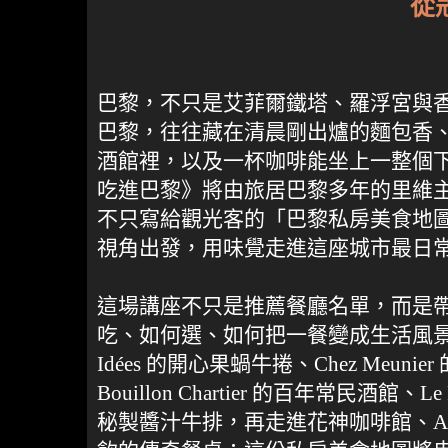
從
巴黎，不只是艾菲爾鐵塔、羅浮宮與
巴黎，往往藏在清晨剛出爐的麵包香
酒館裡，以及一杯咖啡能坐上一整個下午
吃進巴黎》將由旅居巴黎多年的里維
不只寫給觀光客的「巴黎私房美食地
視角出發，用味覺走進這座城市最日
這場講座不只是推薦餐廳名單，而是
吃、如何選、如何把一餐變成生活風景！從 Du
Idées 的開心果蝸牛捲、Chez Meuni
Bouillon Chartier 的百年常民酒館、Le Rela
秘製醬汁牛排，再走進花神咖啡館、Ang