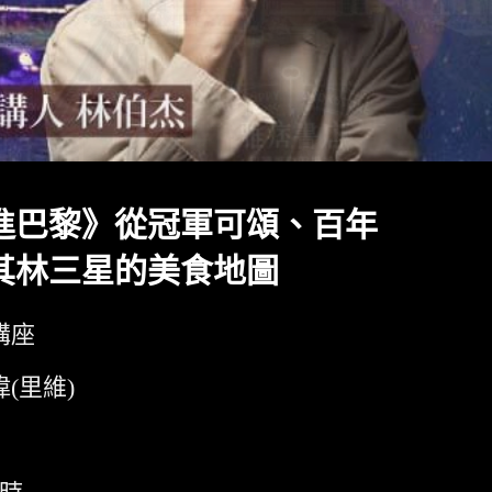
進巴黎》從冠軍可頌、百年
其林三星的美食地圖
講座
(里維)