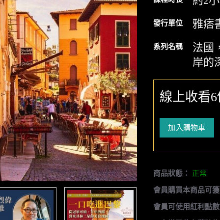
約2
雅痞
發行單位
法國
系列名稱
岸的
線上收看6
加入購物車
商品狀態：
正常
會員購買本商品可獲
會員可使用紅利點數