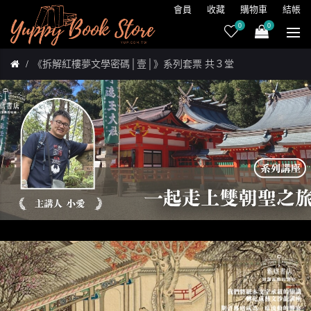
會員
收藏
購物車
結帳
0
0
《拆解紅樓夢文學密碼│壹│》系列套票 共３堂