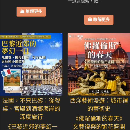
一道道線索，把..
瞭解更多
瞭解更多
法國，不只巴黎：從餐
西洋藝術漫遊：城市裡
桌、宮殿到酒鄉海岸的
的藝術史
深度旅行
《佛羅倫斯的春天》
《巴黎近郊的夢幻一
文藝復興的繁花盛開