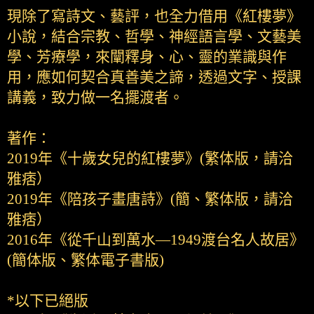
現除了寫詩文、藝評，也全力借用《紅樓夢》
小說，結合宗教、哲學、神經語言學、文藝美
學、芳療學，來闡釋身、心、靈的業識與作
用，應如何契合真善美之諦，透過文字、授課
講義，致力做一名擺渡者。
著作：
2019年《十歲女兒的紅樓夢》(繁体版，請洽
雅痞）
2019年《陪孩子畫唐詩》(簡、繁体版，請洽
雅痞）
2016年《從千山到萬水—1949渡台名人故居》
(簡体版、繁体電子書版)
*以下已絕版