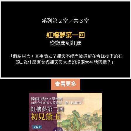
系列第２堂／共３堂
紅樓夢第一回
從微塵到紅塵
「假語村言，真事隱去？補天不成而被遺留在青峰梗下的石
頭...為什麼有女媧補天與太虛幻境兩大神話架構？」
查看更多