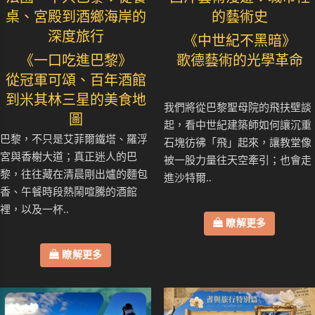
桌、宮殿到酒鄉海岸的
的藝術史
深度旅行
《中世紀不黑暗》
《一口吃進巴黎》
歌德藝術的光學革命
從冠軍可頌、百年酒館
到米其林三星的美食地
我們將從巴黎聖母院的飛扶壁談
圖
起，看中世紀建築師如何讓沉重
巴黎，不只是艾菲爾鐵塔、羅浮
石塊彷彿「飛」起來，讓教堂像
宮與香榭大道；真正迷人的巴
被一股力量往天空牽引；也會走
黎，往往藏在清晨剛出爐的麵包
進沙特爾..
香、午餐時段熱鬧喧騰的酒館
裡，以及一杯..
瞭解更多
瞭解更多