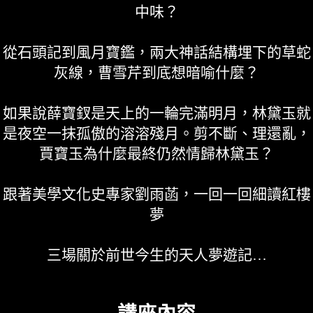
中味？
從石頭記到風月寶鑑，兩大神話結構埋下的草蛇
灰線，曹雪芹到底想暗喻什麼？
如果說薛寶釵是天上的一輪完滿明月，林黛玉就
是夜空一抹孤傲的溶溶殘月。剪不斷、理還亂，
賈寶玉為什麼最終仍然情歸林黛玉？
跟著美學文化史專家劉雨菡，一回一回細讀紅樓
夢
三場關於前世今生的天人夢遊記…