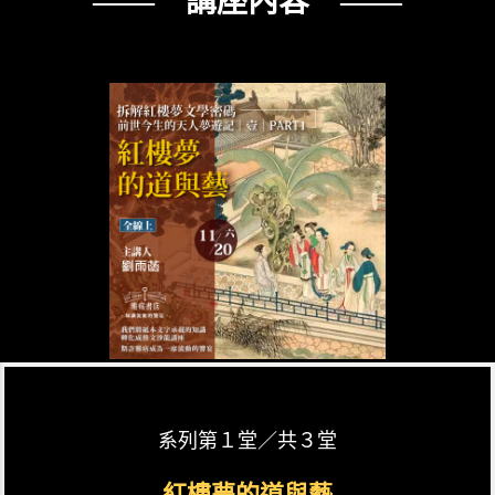
—— 講座內容 ——
系列第１堂／共３堂
紅樓夢的道與藝