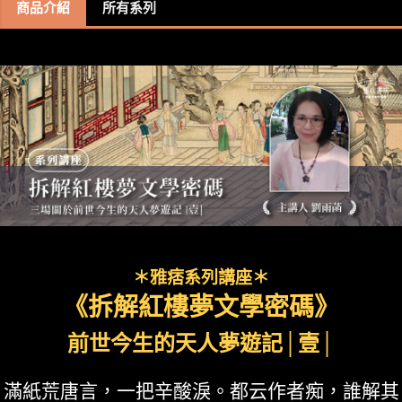
商品介紹
所有系列
＊雅痞系列講座＊
《拆解紅樓夢文學密碼》
前世今生的天人夢遊記│壹│
滿紙荒唐言，一把辛酸淚。都云作者痴，誰解其