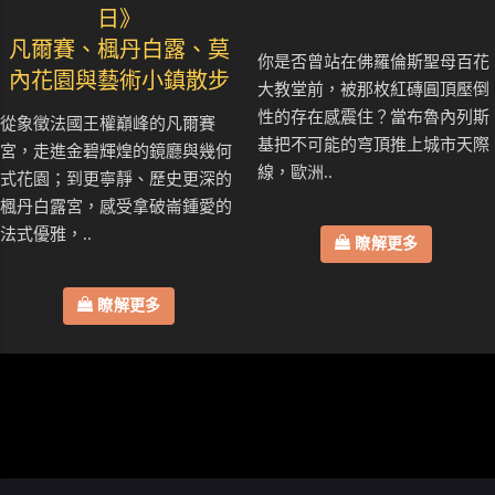
日》
凡爾賽、楓丹白露、莫
你是否曾站在佛羅倫斯聖母百花
內花園與藝術小鎮散步
大教堂前，被那枚紅磚圓頂壓倒
性的存在感震住？當布魯內列斯
從象徵法國王權巔峰的凡爾賽
基把不可能的穹頂推上城市天際
宮，走進金碧輝煌的鏡廳與幾何
線，歐洲..
式花園；到更寧靜、歷史更深的
楓丹白露宮，感受拿破崙鍾愛的
法式優雅，..
瞭解更多
瞭解更多