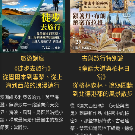
旅遊講座
書與旅行特別篇
《徒步去旅行》
《童話大道與柏林日
從墨爾本到雪梨、從上
常》
海到西藏的浪漫遠行
從格林森林、塗鴉圍牆
到北德港都的風景散步
澳洲維多利亞省的九十英里海
灘，無邊沙岸一路鋪向海天交
從《達文西密碼》《天使與魔
界，海浪、風聲、鳥群與沿途小
鬼》到最新作品《秘密中的秘
鎮，構成最原始也最自由的旅途
密》，那些神祕符號、古老建
節奏；當腳步..
築、禁忌知識與地下組織，總像