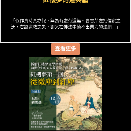
「假作真時真亦假，無為有處有還無。曹雪芹左批儒家之
迂，右諷道教之失，卻又在佛法中繞不出業力的法網…」
查看更多