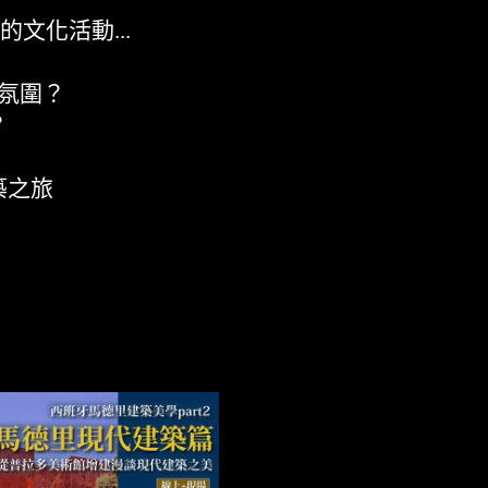
文化活動...
氛圍？
？
築之旅