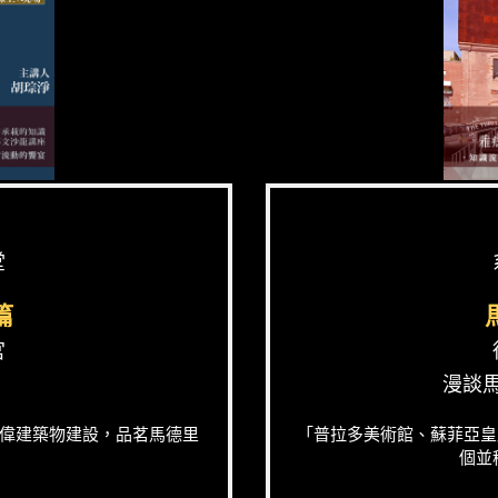
堂
篇
宮
漫談
偉建築物建設，品茗馬德里
「普拉多美術館、蘇菲亞皇
個並