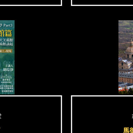
堂
篇
馬