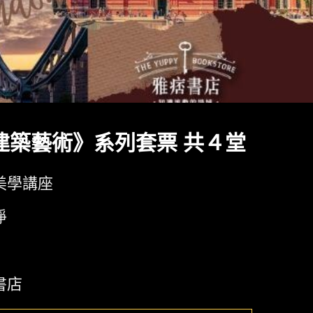
建築藝術》系列套票 共４堂
美學講座
淨
書店