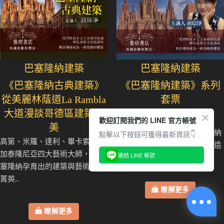
巴塞隆納建築
巴塞隆納建築
《巴塞隆納古典建築》
《巴塞隆納建築》系列
從美麗林蔭道La Rambla
套票
大道漫談哥德區建築之
歡迎訂閱我們的 LINE 官方帳號
美
如果說高第是上帝贈予巴塞隆納
點擊以下按鈕可獲得最新資訊👇
高第、米羅、達利、畢卡索人稱
的禮物，聖家堂就是高第所打造
加泰隆尼亞四大藝術大師，是巴
連結 LINE 帳號
的人間天堂..
塞隆納孕育出的建築與藝術文化
菁英..
瞭解更多
瞭解更多