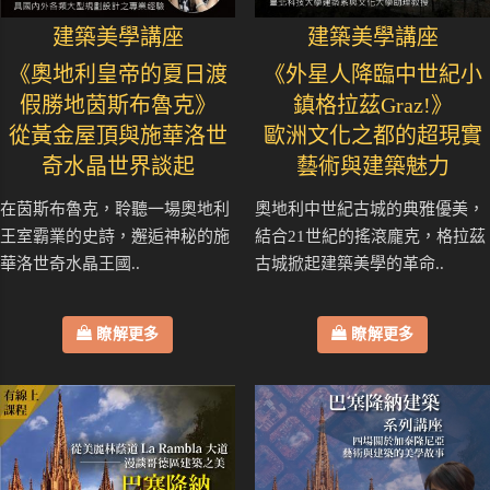
建築美學講座
建築美學講座
《奧地利皇帝的夏日渡
《外星人降臨中世紀小
假勝地茵斯布魯克》
鎮格拉茲Graz!》
從黃金屋頂與施華洛世
歐洲文化之都的超現實
奇水晶世界談起
藝術與建築魅力
在茵斯布魯克，聆聽一場奧地利
奧地利中世紀古城的典雅優美，
王室霸業的史詩，邂逅神秘的施
結合21世紀的搖滾龐克，格拉茲
華洛世奇水晶王國..
古城掀起建築美學的革命..
瞭解更多
瞭解更多