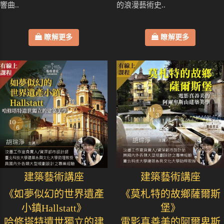
響曲..
的浪漫藝術史..
瞭解更多
瞭解更多
建築藝術講座
建築藝術講座
《如夢似幻的世界遺產
《莫札特的故鄉薩爾斯
小鎮Hallstatt》
堡》
哈修塔特遺世獨立的建
電影真善美的阿爾卑斯