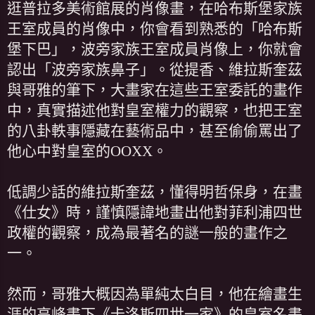
逛普拉多美術館展的肖像畫，在哈布斯堡家族
王室成員的肖像中，你會看到熟悉的「哈布斯
堡下巴」，波旁家族王室成員肖像上，你就會
認出「波旁家族鼻子」。從提香、維拉斯奎茲
與哥雅的筆下，大畫家在這些王室委託的畫作
中，真實描述他對皇室權力的觀察，也把王室
的八卦軼事隱藏在藝術品中，甚至偷偷罵出了
他心中對皇室的OOXX。
低調少話的維拉斯奎茲，懂得明哲保身，在畫
《仕女》時，謹慎隱諱地畫出他對菲利浦四世
政權的觀察，成為最著名的謎一般的畫作之
一。
然而，哥雅大概因為單純太白目，他在繪畫生
涯的高峰畫下《卡洛斯四世一家》的皇室名畫