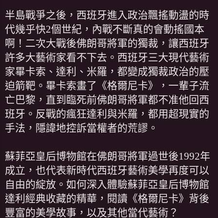
半島戰爭之後，西班牙進入政治飄搖動盪的時
代幾乎快2個世紀，內戰不斷真的會動搖國本
啊！二次大戰後佛朗哥將軍的獨裁，讓西班牙
許多大藝術家看不下去。西班牙三大現代藝術
家畢卡索、達利、米羅，都變成獨裁政治的壓
迫箭靶。畢卡索畫了《格爾尼卡》，一輩子流
亡巴黎，直到臨死前佛朗哥將軍都不准他回西
班牙。反戰的瘋狂達利與米羅，都用超現實的
手法，隱諱地控訴當權者的荒謬。
蘇菲亞皇后博物館在佛朗哥將軍過世後1992年
成立，也代表新時代西班牙藝術美學再度可以
自由的綻放。如何深入體驗蘇菲亞皇后博物館
達利經典收藏的精華，閱讀《格爾尼卡》背後
豐富的美學故事，以及其他當代藝術？