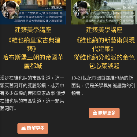
建築美學講座
建築美學講座
《維也納皇家古典建
《維也納的新藝術與現
築》
代建築》
哈布斯堡王朝的帝國華
從維也納分離派的金色
麗都城
包心菜談起
漫步在維也納的市區街道，這一
19-21世紀帝國首都維也納的新
顆萊茵河畔的斐麗彩鑽，巷弄中
面貌，仍是美學與知識趨勢的引
有多少輝煌的帝國皇家故事 漫步
領者..
在維也納的市區街道，這一顆萊
茵河畔..
瞭解更多
瞭解更多