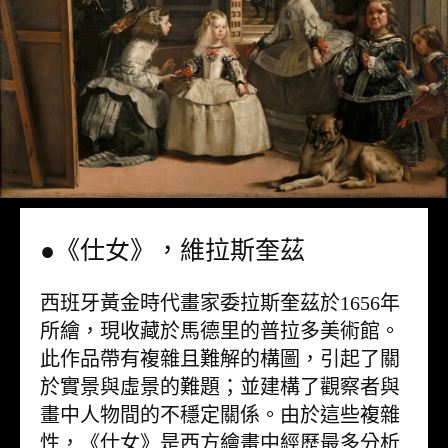
●《仕女》，維拉斯奎茲
西班牙黃金時代畫家委拉斯奎茲於1656年
所繪，現收藏於馬德里的普拉多美術館。
此作品帶有複雜且難解的構圖，引起了關
於實景與虛景的難題；並建構了觀察者與
畫中人物間的不穩定關係。由於這些複雜
性，《仕女》是西方繪畫中經歷最多分析