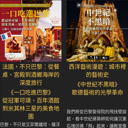
法國，不只巴黎：從餐
西洋藝術漫遊：城市裡
桌、宮殿到酒鄉海岸的
的藝術史
深度旅行
《中世紀不黑暗》
《一口吃進巴黎》
歌德藝術的光學革命
從冠軍可頌、百年酒館
到米其林三星的美食地
我們將從巴黎聖母院的飛扶壁談
圖
起，看中世紀建築師如何讓沉重
巴黎，不只是艾菲爾鐵塔、羅浮
石塊彷彿「飛」起來，讓教堂像