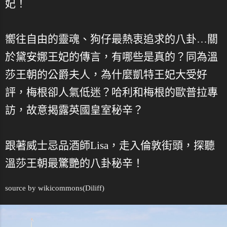
妃！
嚮往自由的靈魂、狗仔最熱衷追求的八卦…關
於黛安娜王妃的傳言，有哪些是真的？同為溫
莎王朝的公爵夫人，為什麼凱特王妃大受好
評，梅根卻人氣低迷？哈利和梅根的歐普拉專
訪，故意揭露英國皇室秘辛？
跟著威士忌品酒師Lisa，走入倫敦街頭，探聽
溫莎王朝最驚艷的八卦秘辛！
source by
wikicommons
(Diliff)