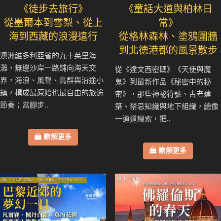
《徒步去旅行》
《童話大道與柏林日
從墨爾本到雪梨、從上
常》
海到西藏的浪漫遠行
從格林森林、塗鴉圍牆
到北德港都的風景散步
澳洲維多利亞省的九十英里海
灘，無邊沙岸一路鋪向海天交
從《達文西密碼》《天使與魔
界，海浪、風聲、鳥群與沿途小
鬼》到最新作品《秘密中的秘
鎮，構成最原始也最自由的旅途
密》，那些神祕符號、古老建
節奏；當腳步..
築、禁忌知識與地下組織，總像
一道道線索，把..
瞭解更多
瞭解更多