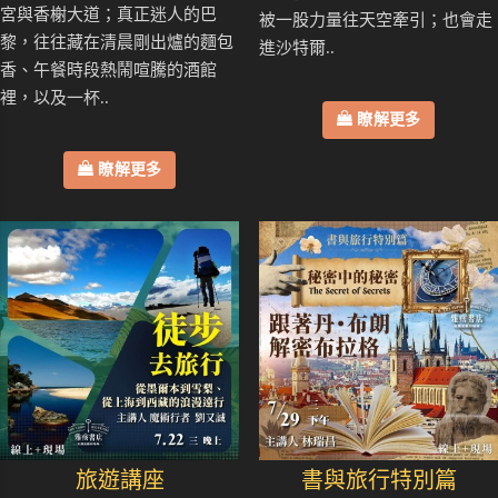
宮與香榭大道；真正迷人的巴
被一股力量往天空牽引；也會走
黎，往往藏在清晨剛出爐的麵包
進沙特爾..
香、午餐時段熱鬧喧騰的酒館
裡，以及一杯..
瞭解更多
瞭解更多
旅遊講座
書與旅行特別篇