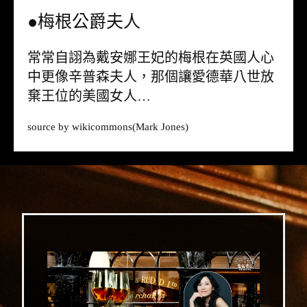
●梅根公爵夫人
常常自詡為戴安娜王妃的梅根在英國人心
中更像辛普森夫人，那個讓愛德華八世放
棄王位的美國女人…
source by
wikicommons
(Mark Jones)