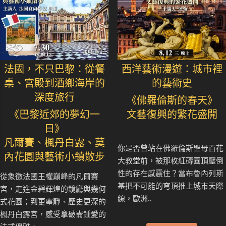
法國，不只巴黎：從餐
西洋藝術漫遊：城市裡
桌、宮殿到酒鄉海岸的
的藝術史
深度旅行
《佛羅倫斯的春天》
《巴黎近郊的夢幻一
文藝復興的繁花盛開
日》
凡爾賽、楓丹白露、莫
你是否曾站在佛羅倫斯聖母百花
內花園與藝術小鎮散步
大教堂前，被那枚紅磚圓頂壓倒
性的存在感震住？當布魯內列斯
從象徵法國王權巔峰的凡爾賽
基把不可能的穹頂推上城市天際
宮，走進金碧輝煌的鏡廳與幾何
線，歐洲..
式花園；到更寧靜、歷史更深的
楓丹白露宮，感受拿破崙鍾愛的