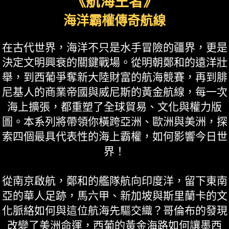
《航海王者》
海洋霸權傳奇航線
在古代世界，海洋不只是水手冒險的疆界，更是
決定文明興衰的關鍵戰場。從明朝鄭和的遠洋壯
舉，到西葡爭奪新大陸財富的航海競賽，再到腓
尼基人的商業帝國與威尼斯的黃金航線，每一次
海上擴張，都重塑了全球貿易、文化與權力版
圖。本系列將帶領你橫跨亞洲、歐洲與美洲，探
索四個最具代表性的海上霸權，如何影響今日世
界！
從南京啟航，鄭和的艦隊航向印度洋，留下東南
亞的華人足跡，馬六甲、新加坡與斯里蘭卡的文
化脈絡如何與這位航海先驅交織？哥倫布的發現
改變了美洲命運，西葡的黃金海路如何讓墨西