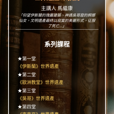
主講人 馬繼康
「仰望伊斯蘭的瑰麗建築、神遇吳哥窟的婀娜
仙女，文明遺產最終以寂寞的美麗形式，征服
了死亡...」
系列課程
★第一堂
《伊斯蘭》世界遺產
★第二堂
《歐洲教堂》世界遺產
★第三堂
《吳哥》世界遺產
★第四堂