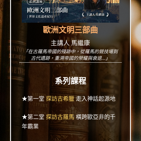
歐洲文明三部曲
主講人 馬繼康
「在古羅馬帝國的殘跡中，從羅馬的競技場到
古代遺跡，重溯帝國的榮耀與衰退...」
系列課程
★第一堂
探訪古希臘
走入神話起源地
★第二堂
探訪古羅馬
橫跨歐亞非的千
年霸業