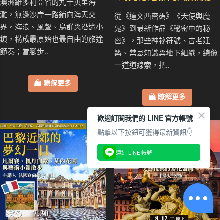
澳洲維多利亞省的九十英里海
灘，無邊沙岸一路鋪向海天交
從《達文西密碼》《天使與魔
界，海浪、風聲、鳥群與沿途小
鬼》到最新作品《秘密中的秘
鎮，構成最原始也最自由的旅途
密》，那些神祕符號、古老建
節奏；當腳步..
築、禁忌知識與地下組織，總像
一道道線索，把..
瞭解更多
瞭解更多
歡迎訂閱我們的 LINE 官方帳號
點擊以下按鈕可獲得最新資訊👇
連結 LINE 帳號