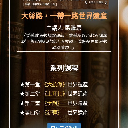
大絲路，一帶一路世界遺產
主講人 馬繼康
「乘著歐洲的探險輪船，拿著粉紅色的石磚建
材，搭起夢幻的麻六甲古城，流動歷史星河的
璀璨遺跡...」
系列課程
★第一堂
《大航海》
世界遺產
★第二堂
《土耳其》
世界遺產
★第三堂
《伊朗》
世界遺產
★第四堂
《新疆》
世界遺產
查看完整系列