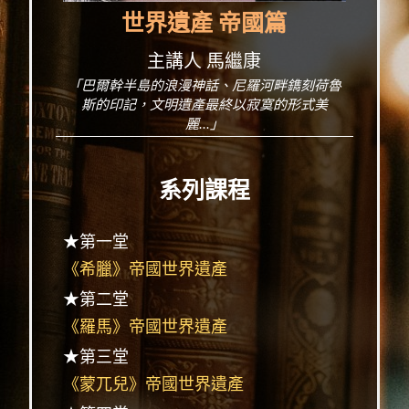
世界遺產 帝國篇
主講人 馬繼康
「巴爾幹半島的浪漫神話、尼羅河畔鐫刻荷魯
斯的印記，文明遺產最終以寂寞的形式美
麗...」
系列課程
★第一堂
《希臘》帝國世界遺產
★第二堂
《羅馬》帝國世界遺產
★第三堂
《蒙兀兒》帝國世界遺產