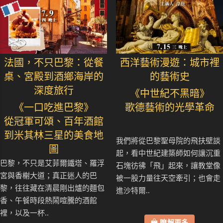
法國，不只巴黎：從餐
西洋藝術漫遊：城市裡
桌、宮殿到酒鄉海岸的
的藝術史
深度旅行
《中世紀不黑暗》
《一口吃進巴黎》
歌德藝術的光學革命
從冠軍可頌、百年酒館
到米其林三星的美食地
我們將從巴黎聖母院的飛扶壁談
圖
起，看中世紀建築師如何讓沉重
巴黎，不只是艾菲爾鐵塔、羅浮
石塊彷彿「飛」起來，讓教堂像
宮與香榭大道；真正迷人的巴
被一股力量往天空牽引；也會走
黎，往往藏在清晨剛出爐的麵包
進沙特爾..
香、午餐時段熱鬧喧騰的酒館
裡，以及一杯..
瞭解更多