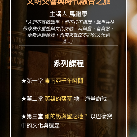
文明交響與時代融合之旅
主講人 馬繼康
「人們不喜歡戰爭，但不打不相識，戰爭往往
帶來秩序重整與文化交融，新與舊、善與惡，
重新得到詮釋，也帶來截然不同的文化遺
產...」
系列課程
★第一堂
東南亞千年瞬間
★第二堂
英雄的落幕
地中海爭霸戰
★第三堂
誰的奶與蜜之地？
以巴衝突
中的文化與遺產