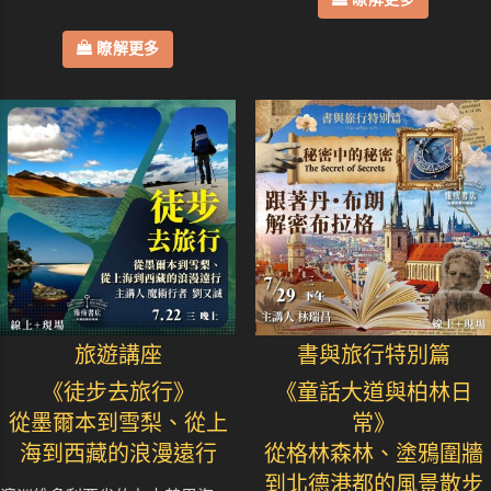
瞭解更多
旅遊講座
書與旅行特別篇
《徒步去旅行》
《童話大道與柏林日
從墨爾本到雪梨、從上
常》
海到西藏的浪漫遠行
從格林森林、塗鴉圍牆
到北德港都的風景散步