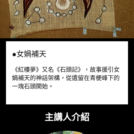
●女媧補天
《紅樓夢》又名《石頭記》，故事援引女
媧補天的神話架構，從遺留在青梗峰下的
一塊石頭開始。
主講人介紹