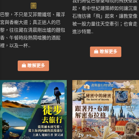
我們將從巴黎聖母院的飛扶壁談
圖
起，看中世紀建築師如何讓沉重
巴黎，不只是艾菲爾鐵塔、羅浮
石塊彷彿「飛」起來，讓教堂像
宮與香榭大道；真正迷人的巴
被一股力量往天空牽引；也會走
黎，往往藏在清晨剛出爐的麵包
進沙特爾..
香、午餐時段熱鬧喧騰的酒館
裡，以及一杯..
瞭解更多
瞭解更多