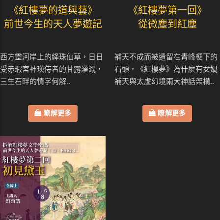
《紅樓夢的道與藝》
《紅樓夢第一回》
前世今生的天人夢遊記
從微塵到紅塵
西方靈河岸上的絳珠仙草，日日
補天不成而被遺留在青峰梗下的
受赤瑕宮神瑛侍者的甘露灌溉，
石頭，《紅樓夢》為什麼有女媧
三生石畔的情字何解..
補天與太虛幻境兩大神話架構..
瞭解更多
瞭解更多