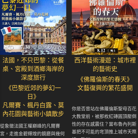
法國，不只巴黎：從餐
西洋藝術漫遊：城市裡
桌、宮殿到酒鄉海岸的
的藝術史
深度旅行
《佛羅倫斯的春天》
《巴黎近郊的夢幻一
文藝復興的繁花盛開
日》
凡爾賽、楓丹白露、莫
你是否曾站在佛羅倫斯聖母百花
內花園與藝術小鎮散步
大教堂前，被那枚紅磚圓頂壓倒
性的存在感震住？當布魯內列斯
從象徵法國王權巔峰的凡爾賽
基把不可能的穹頂推上城市天際
宮，走進金碧輝煌的鏡廳與幾何