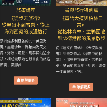
旅遊講座
書與旅行特別篇
《徒步去旅行》
《童話大道與柏林日
從墨爾本到雪梨、從上
常》
海到西藏的浪漫遠行
從格林森林、塗鴉圍牆
到北德港都的風景散步
澳洲維多利亞省的九十英里海
灘，無邊沙岸一路鋪向海天交
從《達文西密碼》《天使與魔
界，海浪、風聲、鳥群與沿途小
鬼》到最新作品《秘密中的秘
鎮，構成最原始也最自由的旅途
密》，那些神祕符號、古老建
節奏；當腳步..
築、禁忌知識與地下組織，總像
一道道線索，把..
瞭解更多
瞭解更多