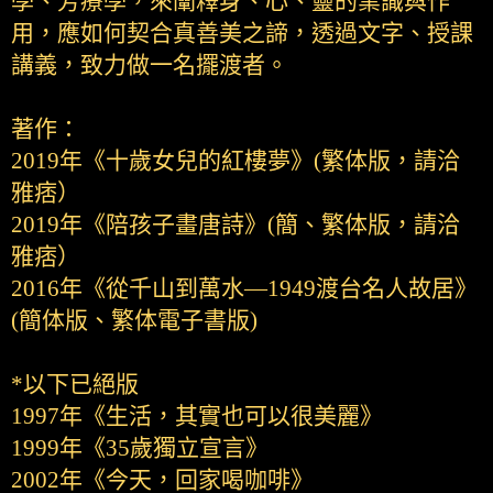
學、芳療學，來闡釋身、心、靈的業識與作
用，應如何契合真善美之諦，透過文字、授課
講義，致力做一名擺渡者。
著作：
2019年《十歲女兒的紅樓夢》(繁体版，請洽
雅痞）
2019年《陪孩子畫唐詩》(簡、繁体版，請洽
雅痞）
2016年《從千山到萬水—1949渡台名人故居》
(簡体版、繁体電子書版)
*以下已絕版
1997年《生活，其實也可以很美麗》
1999年《35歲獨立宣言》
2002年《今天，回家喝咖啡》