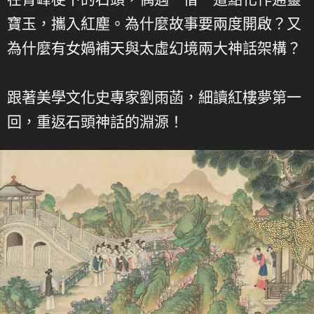
寶玉，攜入紅塵。為什麼故事要兩度開啟？又
為什麼有女媧補天與太虛幻境兩大神話架構？
跟著美學文化史專家劉雨菡，細讀紅樓夢第一
回，重返石頭神話的淵源！