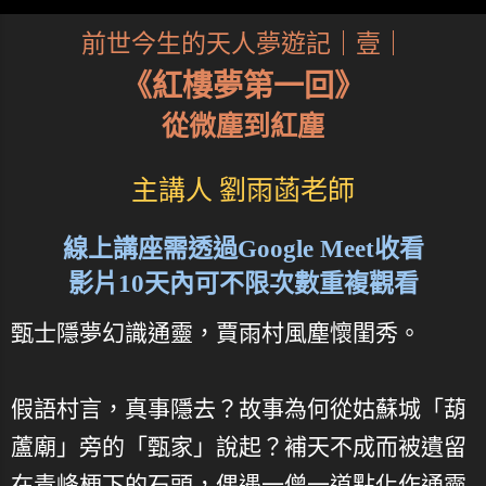
前世今生的天人夢遊記｜壹｜
《紅樓夢第一回》
從微塵到紅塵
主講人 劉雨菡老師
線上講座需透過Google Meet收看
影片10天內可不限次數重複觀看
甄士隱夢幻識通靈，賈雨村風塵懷閨秀。
假語村言，真事隱去？故事為何從姑蘇城「葫
蘆廟」旁的「甄家」說起？補天不成而被遺留
在青峰梗下的石頭，偶遇一僧一道點化作通靈