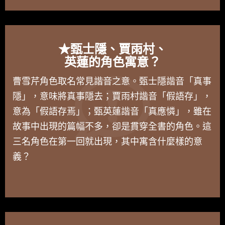
★甄士隱、賈雨村、
英蓮的角色寓意？
曹雪芹角色取名常見諧音之意。甄士隱諧音「真事
隱」，意味將真事隱去；賈雨村諧音「假語存」，
意為「假語存焉」；甄英蓮諧音「真應憐」，雖在
故事中出現的篇幅不多，卻是貫穿全書的角色。這
三名角色在第一回就出現，其中寓含什麼樣的意
義？