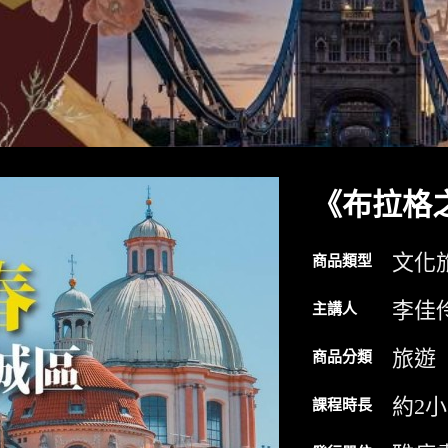
《布拉格
文化
商品類型
李佳
主講人
旅遊
商品分類
約2
課程時長