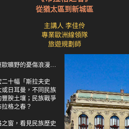
從猶太區到新城區
主講人 李佳伶
專業歐洲線領隊
旅遊規劃師
東歐曠野的憂傷浪漫…
宏二十幅「斯拉夫史
太或日耳曼，不同民族
的豐腴土壤；民族戰爭
布拉格之春？
格之窗，看見民族歷史