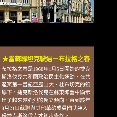
★當蘇聯坦克駛過－布拉格之春
布拉格之春是1968年1月5日開始的捷克
斯洛伐克共和國政治民主化運動，在共
產黨第一書記亞歷山大・杜布切克的領
導下，捷克斯洛伐克在蘇東陣營中顯示
出了越來越強烈的獨立傾向，直到該年
8月21日蘇聯與其他華約成員國武裝入
侵捷克斯洛伐克才初步告終。