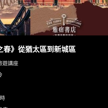
之春》從猶太區到新城區
旅遊講座
伶
小時