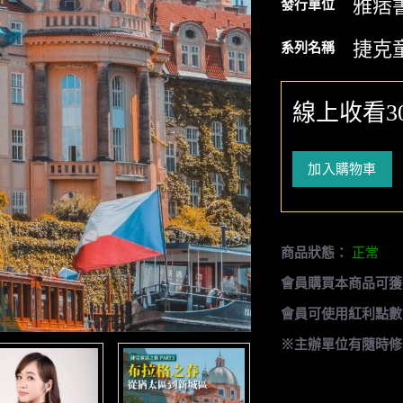
雅痞
發行單位
捷克
系列名稱
線上收看3
加入購物車
商品狀態：
正常
會員購買本商品可獲
會員可使用紅利點數
※主辦單位有隨時修