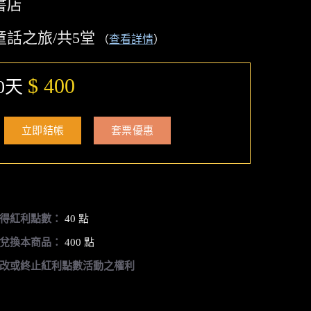
書店
童話之旅/共5堂
（
查看詳情
）
$ 400
0天
立即結帳
套票優惠
得紅利點數：
40 點
兌換本商品：
400 點
改或終止紅利點數活動之權利