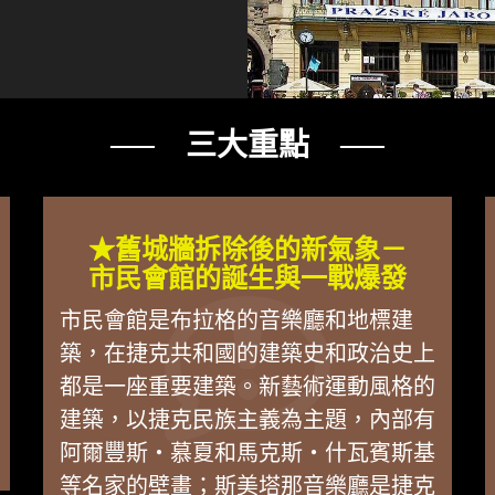
── 三大重點 ──
★舊城牆拆除後的新氣象－
市民會館的誕生與一戰爆發
市民會館是布拉格的音樂廳和地標建
築，在捷克共和國的建築史和政治史上
都是一座重要建築。新藝術運動風格的
建築，以捷克民族主義為主題，內部有
阿爾豐斯・慕夏和馬克斯・什瓦賓斯基
等名家的壁畫；斯美塔那音樂廳是捷克