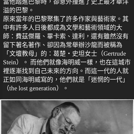
當他踏進巴黎時，卻意外撞進了史上最才華洋
溢的巴黎。
原來當年的巴黎聚集了許多作家與藝術家。其
中有許多人日後都成為文學和藝術領域的大
師：費茲傑羅、畢卡索、達利，還有雖然沒有
留下著名著作、卻因為常舉辦沙龍而被稱為
「文壇教母」的：葛楚・史坦女士（Gertrude
Stein）。 而他們就像海明威一樣，也在這城市
裡逐漸找到自己未來的方向。而這一代的人就
正如同海明威寫的，他們就是「迷惘的一代」
（the lost generation）。