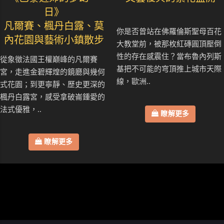
日》
凡爾賽、楓丹白露、莫
你是否曾站在佛羅倫斯聖母百花
內花園與藝術小鎮散步
大教堂前，被那枚紅磚圓頂壓倒
性的存在感震住？當布魯內列斯
從象徵法國王權巔峰的凡爾賽
基把不可能的穹頂推上城市天際
宮，走進金碧輝煌的鏡廳與幾何
線，歐洲..
式花園；到更寧靜、歷史更深的
楓丹白露宮，感受拿破崙鍾愛的
法式優雅，..
瞭解更多
瞭解更多