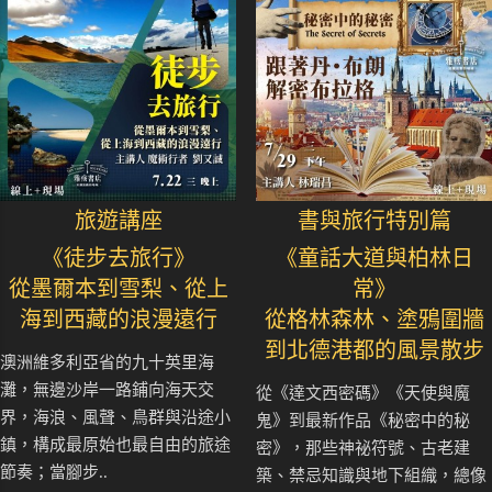
旅遊講座
書與旅行特別篇
《徒步去旅行》
《童話大道與柏林日
從墨爾本到雪梨、從上
常》
海到西藏的浪漫遠行
從格林森林、塗鴉圍牆
到北德港都的風景散步
澳洲維多利亞省的九十英里海
灘，無邊沙岸一路鋪向海天交
從《達文西密碼》《天使與魔
界，海浪、風聲、鳥群與沿途小
鬼》到最新作品《秘密中的秘
鎮，構成最原始也最自由的旅途
密》，那些神祕符號、古老建
節奏；當腳步..
築、禁忌知識與地下組織，總像