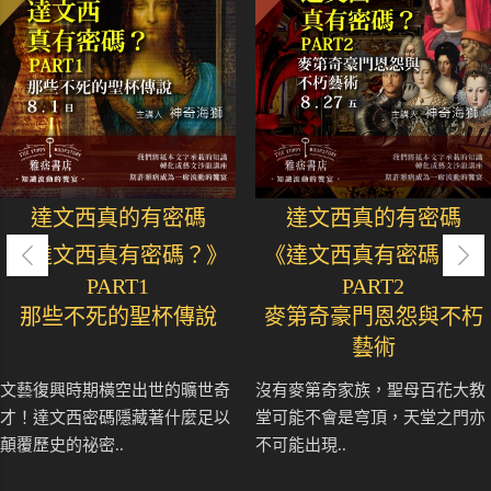
達文西真的有密碼
達文西真的有密碼
《達文西真有密碼？》
《達文西真有密碼？》
PART1
PART2
那些不死的聖杯傳說
麥第奇豪門恩怨與不朽
藝術
文藝復興時期橫空出世的曠世奇
沒有麥第奇家族，聖母百花大教
才！達文西密碼隱藏著什麼足以
堂可能不會是穹頂，天堂之門亦
顛覆歷史的祕密..
不可能出現..