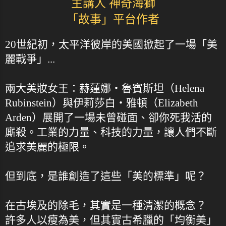
主講人 神奇海獅
「故事」平台作者
20世紀初，太平洋彼岸的美國掀起了一場「美
麗戰爭」...
兩大美妝女王：赫蓮娜・魯賓斯坦（Helena
Rubinstein）與伊莉莎白・雅頓（Elizabeth
Arden）展開了一場未曾碰面、卻你死我活的
廝殺。工業的力量、科技的力量，讓人們不斷
追求美麗的極限。
但到底，是誰創造了這些「美的標準」呢？
在古埃及的除毛，其實是一種清潔的概念？
許多人以瘦為美，但其實古希臘的「均衡美」