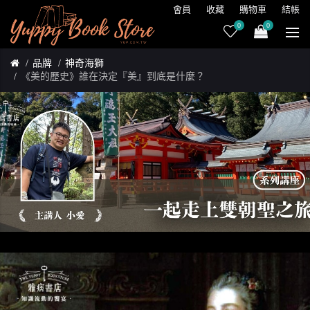
會員
收藏
購物車
結帳
0
0
品牌
神奇海獅
《美的歷史》誰在決定『美』到底是什麼？