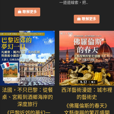
一道道線索，把..
瞭解更多
瞭解更多
法國，不只巴黎：從餐
西洋藝術漫遊：城市裡
桌、宮殿到酒鄉海岸的
的藝術史
深度旅行
《佛羅倫斯的春天》
《巴黎近郊的夢幻一
文藝復興的繁花盛開