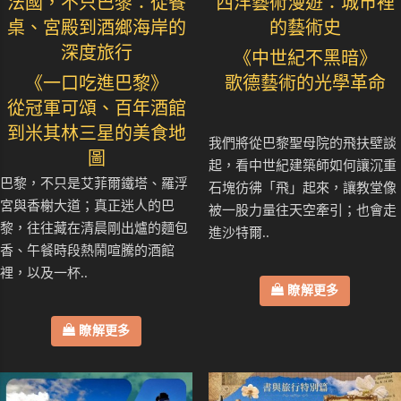
法國，不只巴黎：從餐
西洋藝術漫遊：城市裡
桌、宮殿到酒鄉海岸的
的藝術史
深度旅行
《中世紀不黑暗》
《一口吃進巴黎》
歌德藝術的光學革命
從冠軍可頌、百年酒館
到米其林三星的美食地
我們將從巴黎聖母院的飛扶壁談
圖
起，看中世紀建築師如何讓沉重
巴黎，不只是艾菲爾鐵塔、羅浮
石塊彷彿「飛」起來，讓教堂像
宮與香榭大道；真正迷人的巴
被一股力量往天空牽引；也會走
黎，往往藏在清晨剛出爐的麵包
進沙特爾..
香、午餐時段熱鬧喧騰的酒館
裡，以及一杯..
瞭解更多
瞭解更多