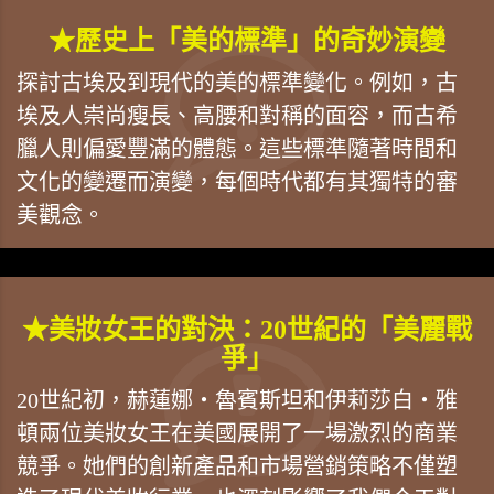
★歷史上「美的標準」的奇妙演變
探討古埃及到現代的美的標準變化。例如，古
埃及人崇尚瘦長、高腰和對稱的面容，而古希
臘人則偏愛豐滿的體態。這些標準隨著時間和
文化的變遷而演變，每個時代都有其獨特的審
美觀念。
★美妝女王的對決：20世紀的「美麗戰
爭」
20世紀初，赫蓮娜・魯賓斯坦和伊莉莎白・雅
頓兩位美妝女王在美國展開了一場激烈的商業
競爭。她們的創新產品和市場營銷策略不僅塑