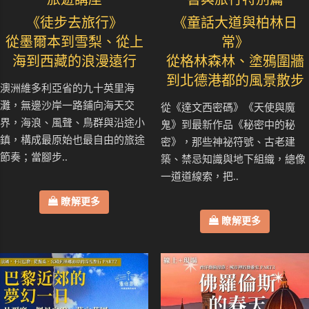
《徒步去旅行》
《童話大道與柏林日
從墨爾本到雪梨、從上
常》
海到西藏的浪漫遠行
從格林森林、塗鴉圍牆
到北德港都的風景散步
澳洲維多利亞省的九十英里海
灘，無邊沙岸一路鋪向海天交
從《達文西密碼》《天使與魔
界，海浪、風聲、鳥群與沿途小
鬼》到最新作品《秘密中的秘
鎮，構成最原始也最自由的旅途
密》，那些神祕符號、古老建
節奏；當腳步..
築、禁忌知識與地下組織，總像
一道道線索，把..
瞭解更多
瞭解更多