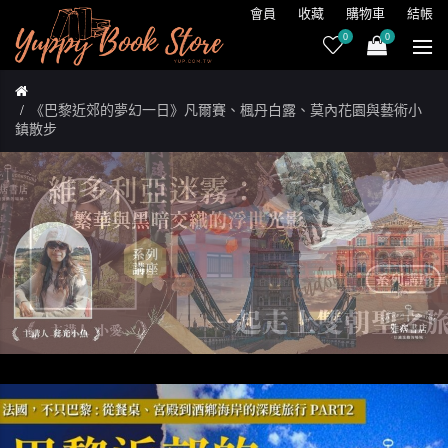
會員
收藏
購物車
結帳
0
0
《巴黎近郊的夢幻一日》凡爾賽、楓丹白露、莫內花園與藝術小
鎮散步