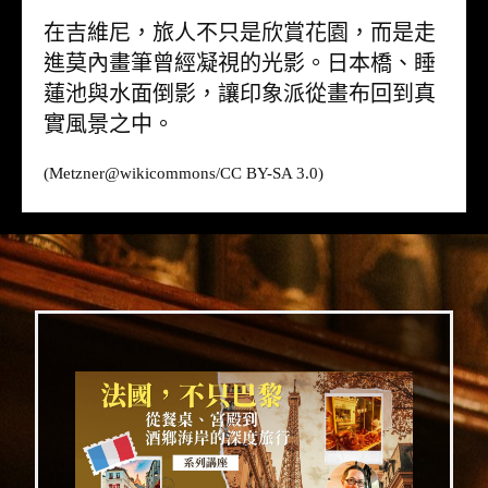
在吉維尼，旅人不只是欣賞花園，而是走
進莫內畫筆曾經凝視的光影。日本橋、睡
蓮池與水面倒影，讓印象派從畫布回到真
實風景之中。
(Metzner@
wikicommons
/CC BY-SA 3.0)