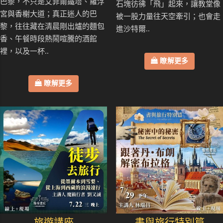
巴黎，不只是艾菲爾鐵塔、羅浮
石塊彷彿「飛」起來，讓教堂像
宮與香榭大道；真正迷人的巴
被一股力量往天空牽引；也會走
黎，往往藏在清晨剛出爐的麵包
進沙特爾..
香、午餐時段熱鬧喧騰的酒館
裡，以及一杯..
瞭解更多
瞭解更多
旅遊講座
書與旅行特別篇