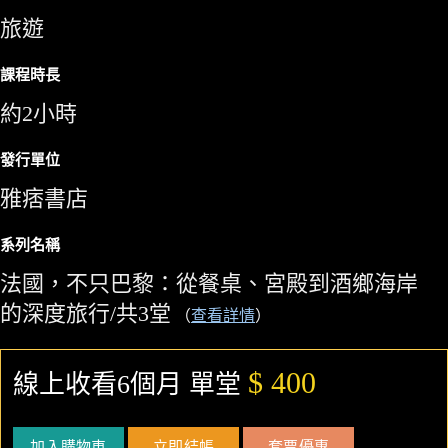
旅遊
課程時長
約2小時
發行單位
雅痞書店
系列名稱
法國，不只巴黎：從餐桌、宮殿到酒鄉海岸
的深度旅行/共3堂
（
查看詳情
）
$ 400
線上收看6個月 單堂
加入購物車
立即結帳
套票優惠