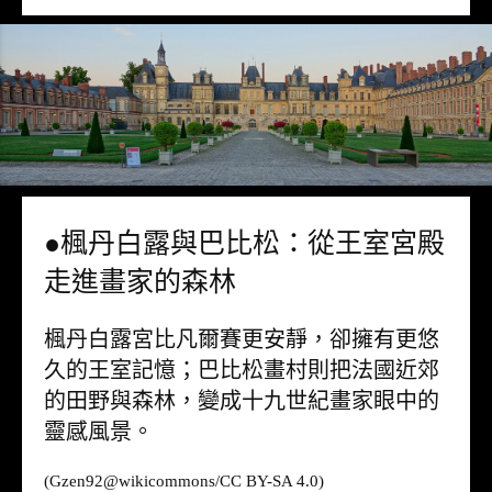
●楓丹白露與巴比松：從王室宮殿
走進畫家的森林
楓丹白露宮比凡爾賽更安靜，卻擁有更悠
久的王室記憶；巴比松畫村則把法國近郊
的田野與森林，變成十九世紀畫家眼中的
靈感風景。
(Gzen92@
wikicommons
/CC BY-SA 4.0)