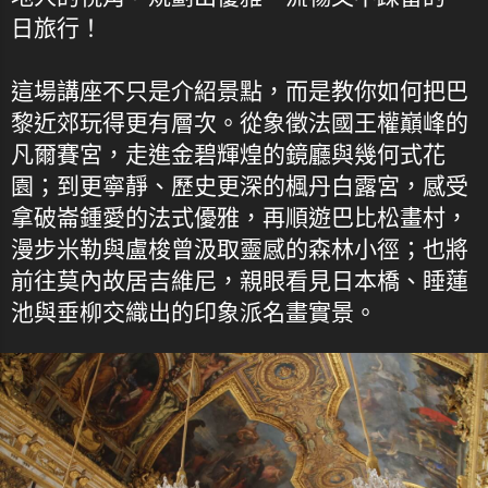
日旅行！
這場講座不只是介紹景點，而是教你如何把巴
黎近郊玩得更有層次。從象徵法國王權巔峰的
凡爾賽宮，走進金碧輝煌的鏡廳與幾何式花
園；到更寧靜、歷史更深的楓丹白露宮，感受
拿破崙鍾愛的法式優雅，再順遊巴比松畫村，
漫步米勒與盧梭曾汲取靈感的森林小徑；也將
前往莫內故居吉維尼，親眼看見日本橋、睡蓮
池與垂柳交織出的印象派名畫實景。