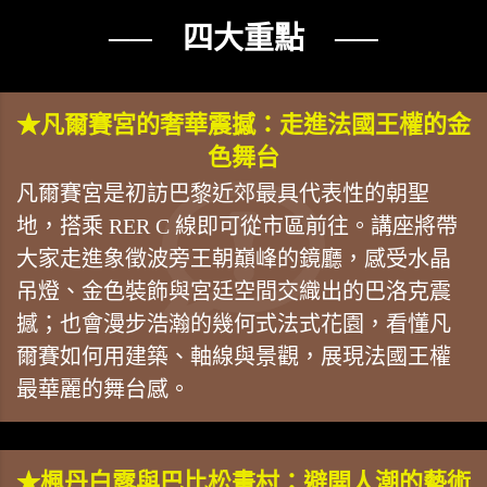
── 四大重點 ──
★凡爾賽宮的奢華震撼：走進法國王權的金
色舞台
凡爾賽宮是初訪巴黎近郊最具代表性的朝聖
地，搭乘 RER C 線即可從市區前往。講座將帶
大家走進象徵波旁王朝巔峰的鏡廳，感受水晶
吊燈、金色裝飾與宮廷空間交織出的巴洛克震
撼；也會漫步浩瀚的幾何式法式花園，看懂凡
爾賽如何用建築、軸線與景觀，展現法國王權
最華麗的舞台感。
★楓丹白露與巴比松畫村：避開人潮的藝術