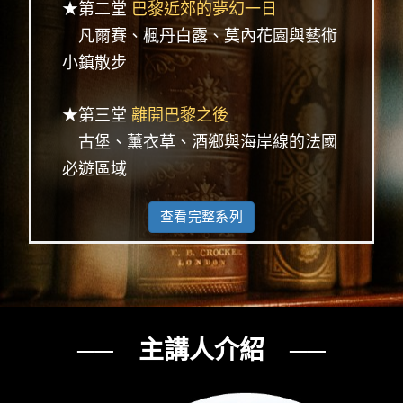
★第二堂
巴黎近郊的夢幻一日
凡爾賽、楓丹白露、莫內花園與藝術
小鎮散步
★第三堂
離開巴黎之後
古堡、薰衣草、酒鄉與海岸線的法國
必遊區域
查看完整系列
── 主講人介紹 ──