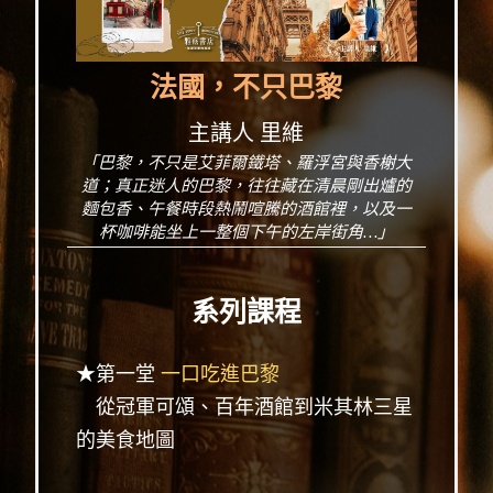
法國，不只巴黎
主講人 里維
「巴黎，不只是艾菲爾鐵塔、羅浮宮與香榭大
道；真正迷人的巴黎，往往藏在清晨剛出爐的
麵包香、午餐時段熱鬧喧騰的酒館裡，以及一
杯咖啡能坐上一整個下午的左岸街角…」
系列課程
★第一堂
一口吃進巴黎
從冠軍可頌、百年酒館到米其林三星
的美食地圖