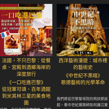
法國，不只巴黎：從餐
西洋藝術漫遊：城市裡
桌、宮殿到酒鄉海岸的
的藝術史
深度旅行
《中世紀不黑暗》
《一口吃進巴黎》
歌德藝術的光學革命
從冠軍可頌、百年酒館
到米其林三星的美食地
我們將從巴黎聖母院的飛扶壁談
圖
起，看中世紀建築師如何讓沉重