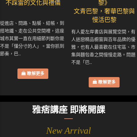
不踩雷的文化與禮儀
黎》
文青巴黎，奢華巴黎與
慢活巴黎
從進店、問路、點餐、結帳，到
搭地鐵、走在公共空間裡，這座
有人愛左岸書店與展覽空間，有
城市其實一直在用細節判斷你是
人迷戀精品櫥窗與百年品牌的優
不是「懂分寸的人」。當你抓到
雅，也有人最喜歡在住宅區、市
節奏，巴..
集與麵包香之間慢慢走路。問題
不是「巴..
瞭解更多
瞭解更多
雅痞講座 即將開課
New Arrival