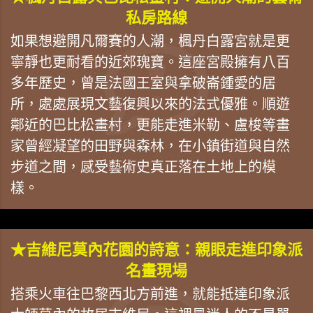
私房路線
如果想避開凡爾賽的人潮，楓丹白露宮就是更
寧靜也更耐看的近郊瑰寶。這座宮殿擁有八百
多年歷史，曾是法國王室與拿破崙鍾愛的居
所，處處展現文藝復興以來的法式優雅。順遊
鄰近的巴比松畫村，更能走進米勒、盧梭等畫
家曾經凝望的田野與森林，在小鎮街道與自然
步道之間，感受藝術史真正落在土地上的模
樣。
★吉維尼莫內花園的詩意：親眼走進印象派
名畫現場
搭乘火車往巴黎西北方前進，就能抵達印象派