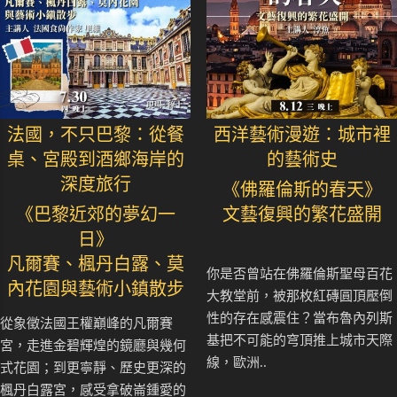
法國，不只巴黎：從餐
西洋藝術漫遊：城市裡
桌、宮殿到酒鄉海岸的
的藝術史
深度旅行
《佛羅倫斯的春天》
《巴黎近郊的夢幻一
文藝復興的繁花盛開
日》
凡爾賽、楓丹白露、莫
你是否曾站在佛羅倫斯聖母百花
內花園與藝術小鎮散步
大教堂前，被那枚紅磚圓頂壓倒
性的存在感震住？當布魯內列斯
從象徵法國王權巔峰的凡爾賽
基把不可能的穹頂推上城市天際
宮，走進金碧輝煌的鏡廳與幾何
線，歐洲..
式花園；到更寧靜、歷史更深的
楓丹白露宮，感受拿破崙鍾愛的