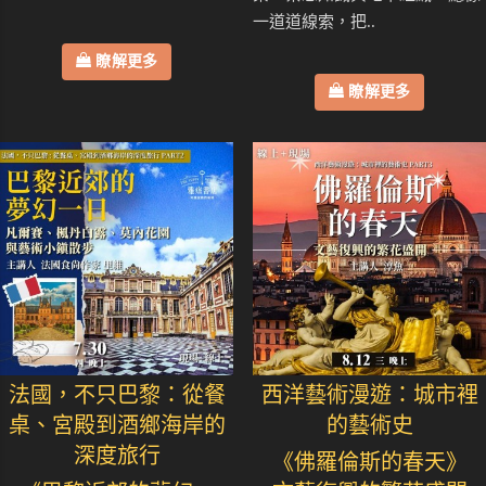
一道道線索，把..
瞭解更多
瞭解更多
法國，不只巴黎：從餐
西洋藝術漫遊：城市裡
桌、宮殿到酒鄉海岸的
的藝術史
深度旅行
《佛羅倫斯的春天》