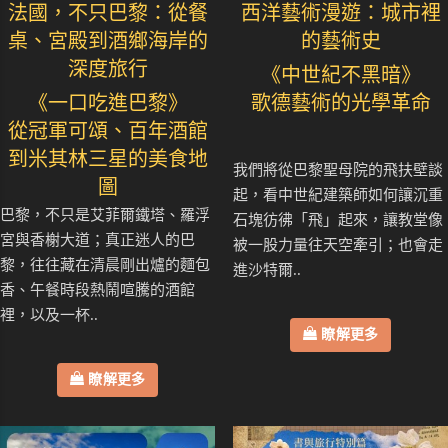
法國，不只巴黎：從餐
西洋藝術漫遊：城市裡
桌、宮殿到酒鄉海岸的
的藝術史
深度旅行
《中世紀不黑暗》
《一口吃進巴黎》
歌德藝術的光學革命
從冠軍可頌、百年酒館
到米其林三星的美食地
我們將從巴黎聖母院的飛扶壁談
圖
起，看中世紀建築師如何讓沉重
巴黎，不只是艾菲爾鐵塔、羅浮
石塊彷彿「飛」起來，讓教堂像
宮與香榭大道；真正迷人的巴
被一股力量往天空牽引；也會走
黎，往往藏在清晨剛出爐的麵包
進沙特爾..
香、午餐時段熱鬧喧騰的酒館
裡，以及一杯..
瞭解更多
瞭解更多