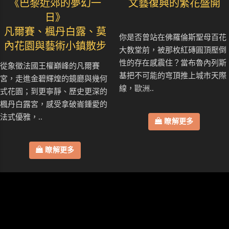
《巴黎近郊的夢幻一
文藝復興的繁花盛開
日》
凡爾賽、楓丹白露、莫
你是否曾站在佛羅倫斯聖母百花
內花園與藝術小鎮散步
大教堂前，被那枚紅磚圓頂壓倒
性的存在感震住？當布魯內列斯
從象徵法國王權巔峰的凡爾賽
基把不可能的穹頂推上城市天際
宮，走進金碧輝煌的鏡廳與幾何
線，歐洲..
式花園；到更寧靜、歷史更深的
楓丹白露宮，感受拿破崙鍾愛的
法式優雅，..
瞭解更多
瞭解更多