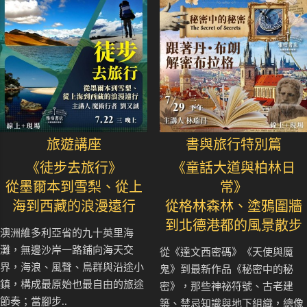
旅遊講座
書與旅行特別篇
《徒步去旅行》
《童話大道與柏林日
從墨爾本到雪梨、從上
常》
海到西藏的浪漫遠行
從格林森林、塗鴉圍牆
到北德港都的風景散步
澳洲維多利亞省的九十英里海
灘，無邊沙岸一路鋪向海天交
從《達文西密碼》《天使與魔
界，海浪、風聲、鳥群與沿途小
鬼》到最新作品《秘密中的秘
鎮，構成最原始也最自由的旅途
密》，那些神祕符號、古老建
節奏；當腳步..
築、禁忌知識與地下組織，總像