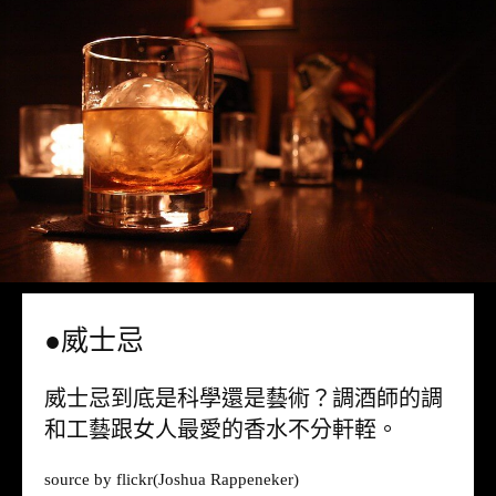
●威士忌
威士忌到底是科學還是藝術？調酒師的調
和工藝跟女人最愛的香水不分軒輊。
source by
flickr
(Joshua Rappeneker)