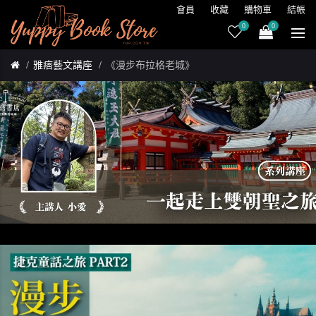
會員
收藏
購物車
結帳
0
0
雅痞藝文講座
《漫步布拉格老城》