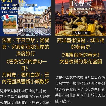
法國，不只巴黎：從餐
西洋藝術漫遊：城市裡
桌、宮殿到酒鄉海岸的
的藝術史
深度旅行
《佛羅倫斯的春天》
《巴黎近郊的夢幻一
文藝復興的繁花盛開
日》
凡爾賽、楓丹白露、莫
你是否曾站在佛羅倫斯聖母百花
內花園與藝術小鎮散步
大教堂前，被那枚紅磚圓頂壓倒
性的存在感震住？當布魯內列斯
從象徵法國王權巔峰的凡爾賽
基把不可能的穹頂推上城市天際
宮，走進金碧輝煌的鏡廳與幾何
線，歐洲..
式花園；到更寧靜、歷史更深的