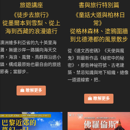
旅遊講座
書與旅行特別篇
《徒步去旅行》
《童話大道與柏林日
從墨爾本到雪梨、從上
常》
海到西藏的浪漫遠行
從格林森林、塗鴉圍牆
到北德港都的風景散步
澳洲維多利亞省的九十英里海
灘，無邊沙岸一路鋪向海天交
從《達文西密碼》《天使與魔
界，海浪、風聲、鳥群與沿途小
鬼》到最新作品《秘密中的秘
鎮，構成最原始也最自由的旅途
密》，那些神祕符號、古老建
節奏；當腳步..
築、禁忌知識與地下組織，總像
一道道線索，把..
瞭解更多
瞭解更多