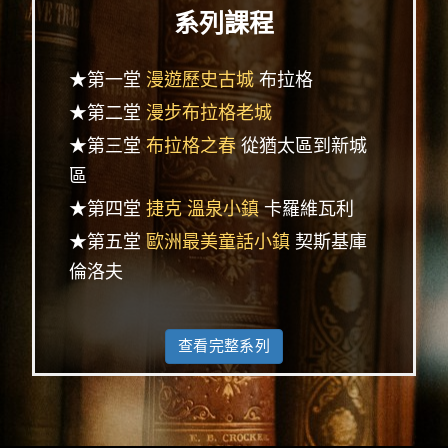
系列課程
★第一堂
漫遊歷史古城
布拉格
★第二堂
漫步布拉格老城
★第三堂
布拉格之春
從猶太區到新城
區
★第四堂
捷克 溫泉小鎮
卡羅維瓦利
★第五堂
歐洲最美童話小鎮
契斯基庫
倫洛夫
查看完整系列