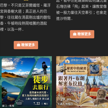
起，看中世紀建築師如何讓沉重
巴黎，不只是艾菲爾鐵塔、羅浮
石塊彷彿「飛」起來，讓教堂像
宮與香榭大道；真正迷人的巴
被一股力量往天空牽引；也會走
黎，往往藏在清晨剛出爐的麵包
進沙特爾..
香、午餐時段熱鬧喧騰的酒館
裡，以及一杯..
瞭解更多
瞭解更多