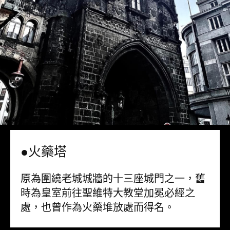
●火藥塔
原為圍繞老城城牆的十三座城門之一，舊
時為皇室前往聖維特大教堂加冕必經之
處，也曾作為火藥堆放處而得名。