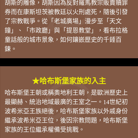
胡斯的雕像，胡斯因為反對羅馬教宗販賣贖罪
券而在康斯坦茨被教廷以火刑處死，隨後引發
了宗教戰爭。從「老城廣場」漫步至「天文
鐘」、「市政廳」與「提恩教堂」，看布拉格
童話般的城市景象，如何鑲嵌歷史的千錘百
鍊。
★哈布斯堡家族的入主
哈布斯堡王朝或稱奧地利王朝，是歐洲歷史上
最顯赫、統治地域最廣的王室之一。14世紀初
波希米亞王族絕後，哈布斯堡家族以外戚身份
繼承波希米亞王位，後因宗教問題，哈布斯堡
家族的王位繼承權備受挑戰。