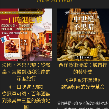
法國，不只巴黎：從餐
西洋藝術漫遊：城市裡
桌、宮殿到酒鄉海岸的
的藝術史
深度旅行
《中世紀不黑暗》
《一口吃進巴黎》
歌德藝術的光學革命
從冠軍可頌、百年酒館
到米其林三星的美食地
我們將從巴黎聖母院的飛扶壁談
圖