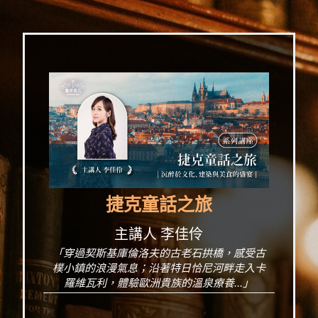
捷克童話之旅
主講人 李佳伶
「穿過契斯基庫倫洛夫的古老石拱橋，感受古
樸小鎮的浪漫氣息；沿著特日恰尼河畔走入卡
羅維瓦利，體驗歐洲貴族的溫泉療養...」