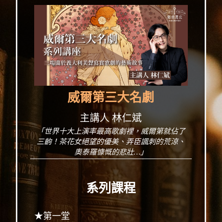
威爾第三大名劇
主講人 林仁斌
「世界十大上演率最高歌劇裡，威爾第就佔了
三齣！茶花女絕望的優美、弄臣諷刺的荒涼、
奧泰羅慷慨的悲壯…」
系列課程
★第一堂