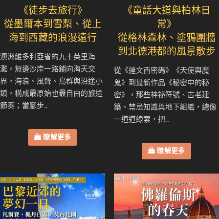
《徒步去旅行》
《童話大道與柏林日
從墨爾本到雪梨、從上
常》
海到西藏的浪漫遠行
從格林森林、塗鴉圍牆
到北德港都的風景散步
澳洲維多利亞省的九十英里海
灘，無邊沙岸一路鋪向海天交
從《達文西密碼》《天使與魔
界，海浪、風聲、鳥群與沿途小
鬼》到最新作品《秘密中的秘
鎮，構成最原始也最自由的旅途
密》，那些神祕符號、古老建
節奏；當腳步..
築、禁忌知識與地下組織，總像
一道道線索，把..
瞭解更多
瞭解更多