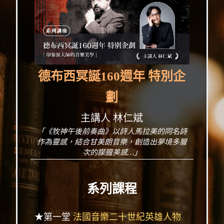
德布西冥誕160週年 特別企
劃
主講人 林仁斌
「《牧神午後前奏曲》以詩人馬拉美的同名詩
作為靈感，結合甘美朗音樂，創造出夢境多層
次的朦朧美感…」
系列課程
★第一堂
法國音樂二十世紀英雄人物