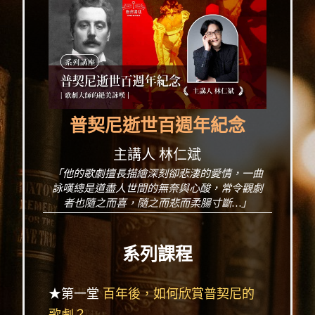
普契尼逝世百週年紀念
主講人 林仁斌
「他的歌劇擅長描繪深刻卻悲淒的愛情，一曲
詠嘆總是道盡人世間的無奈與心酸，常令觀劇
者也隨之而喜，隨之而悲而柔腸寸斷…」
系列課程
★第一堂
百年後，如何欣賞普契尼的
歌劇？