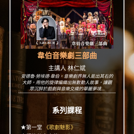
韋伯音樂劇三部曲
主講人 林仁斌
安德魯·勞埃德·韋伯，音樂劇界無人能出其右的
大師，用他的旋律編織出無數動人故事，讓觀
眾沉醉於戲劇與音樂交織的華麗夢境...
系列課程
★第一堂
《歌劇魅影》