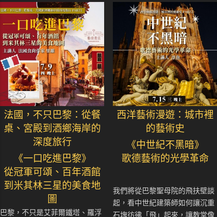
法國，不只巴黎：從餐
西洋藝術漫遊：城市裡
桌、宮殿到酒鄉海岸的
的藝術史
深度旅行
《中世紀不黑暗》
《一口吃進巴黎》
歌德藝術的光學革命
從冠軍可頌、百年酒館
到米其林三星的美食地
我們將從巴黎聖母院的飛扶壁談
圖
起，看中世紀建築師如何讓沉重
巴黎，不只是艾菲爾鐵塔、羅浮
石塊彷彿「飛」起來，讓教堂像