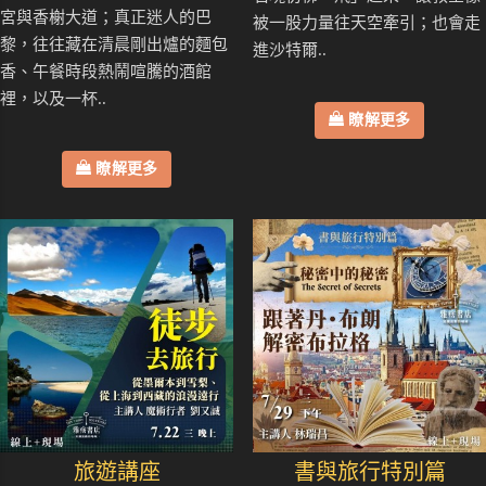
宮與香榭大道；真正迷人的巴
被一股力量往天空牽引；也會走
黎，往往藏在清晨剛出爐的麵包
進沙特爾..
香、午餐時段熱鬧喧騰的酒館
裡，以及一杯..
瞭解更多
瞭解更多
旅遊講座
書與旅行特別篇