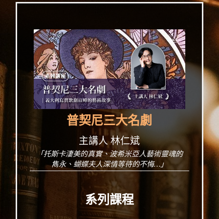
普契尼三大名劇
主講人 林仁斌
「托斯卡淒美的真實、波希米亞人藝術靈魂的
雋永、蝴蝶夫人深情等待的不悔…」
系列課程