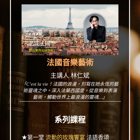
法國音樂藝術
主講人 林仁斌
「C’est la vie！法國的浪漫，刻寫在她永恆的藝
術靈魂之中。深入法蘭西國度，從音樂到表演
藝術，觸動世界上最浪漫的靈魂…」
系列課程
★第一堂
流動的玫瑰饗宴
法語香頌