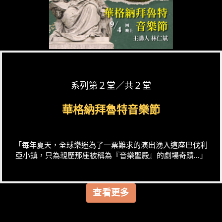
系列第２堂／共２堂
華格納拜魯特音樂節
「每年夏天，全球樂迷為了一票難求的演出湧入這座巴伐利
亞小鎮，只為親歷那座被稱為『音樂聖殿』的劇場奇蹟...」
查看更多