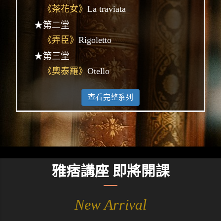
《茶花女》
La traviata
★第二堂
《弄臣》
Rigoletto
★第三堂
《奧泰羅》
Otello
查看完整系列
雅痞講座 即將開課
New Arrival