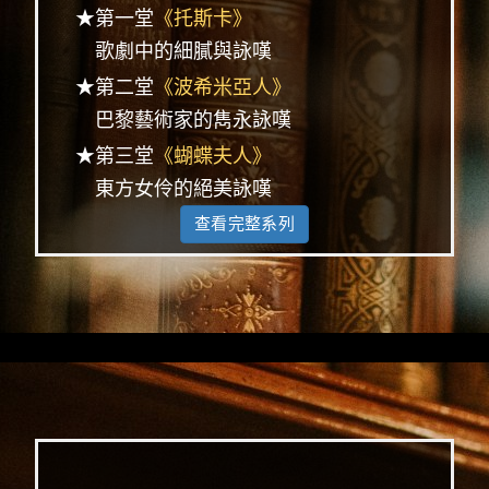
★第一堂
《托斯卡》
歌劇中的細膩與詠嘆
★第二堂
《波希米亞人》
巴黎藝術家的雋永詠嘆
★第三堂
《蝴蝶夫人》
東方女伶的絕美詠嘆
查看完整系列