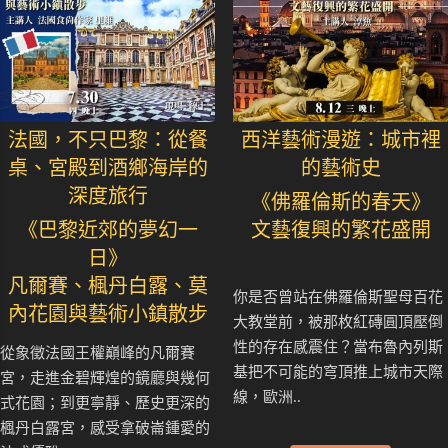
法國，不只巴黎：從餐
西洋藝術漫遊：城市裡
桌、宮殿到酒鄉海岸的
的藝術史
深度旅行
《佛羅倫斯的春天》
《巴黎近郊的夢幻一
文藝復興的繁花盛開
日》
凡爾賽、楓丹白露、莫
你是否曾站在佛羅倫斯聖母百花
內花園與藝術小鎮散步
大教堂前，被那枚紅磚圓頂壓倒
性的存在感震住？當布魯內列斯
從象徵法國王權巔峰的凡爾賽
基把不可能的穹頂推上城市天際
宮，走進金碧輝煌的鏡廳與幾何
線，歐洲..
式花園；到更寧靜、歷史更深的
楓丹白露宮，感受拿破崙鍾愛的