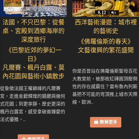
法國，不只巴黎：從餐
西洋藝術漫遊：城市裡
桌、宮殿到酒鄉海岸的
的藝術史
深度旅行
《佛羅倫斯的春天》
《巴黎近郊的夢幻一
文藝復興的繁花盛開
日》
凡爾賽、楓丹白露、莫
你是否曾站在佛羅倫斯聖母百花
內花園與藝術小鎮散步
大教堂前，被那枚紅磚圓頂壓倒
性的存在感震住？當布魯內列斯
從象徵法國王權巔峰的凡爾賽
基把不可能的穹頂推上城市天際
宮，走進金碧輝煌的鏡廳與幾何
線，歐洲..
式花園；到更寧靜、歷史更深的
楓丹白露宮，感受拿破崙鍾愛的
法式優雅，..
瞭解更多