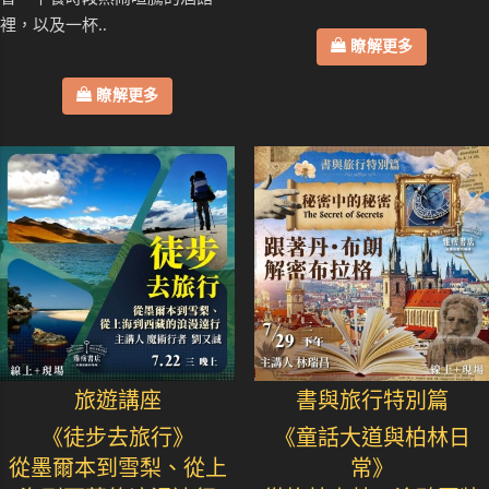
裡，以及一杯..
瞭解更多
瞭解更多
旅遊講座
書與旅行特別篇
《徒步去旅行》
《童話大道與柏林日
從墨爾本到雪梨、從上
常》