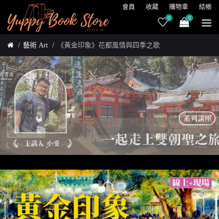
會員
收藏
購物車
結帳
0
0
藝術 Art
《黃金印象》花都風情與四季之歌