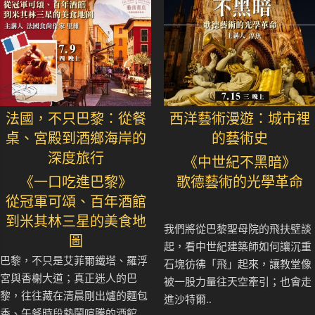
法國，不只巴黎：從餐
西洋藝術漫遊：城市裡
桌、宮殿到酒鄉海岸的
的藝術史
深度旅行
《中世紀不黑暗》
《一口吃進巴黎》
歌德藝術的光學革命
從冠軍可頌、百年酒館
到米其林三星的美食地
我們將從巴黎聖母院的飛扶壁談
圖
起，看中世紀建築師如何讓沉重
巴黎，不只是艾菲爾鐵塔、羅浮
石塊彷彿「飛」起來，讓教堂像
宮與香榭大道；真正迷人的巴
被一股力量往天空牽引；也會走
黎，往往藏在清晨剛出爐的麵包
進沙特爾..
香、午餐時段熱鬧喧騰的酒館