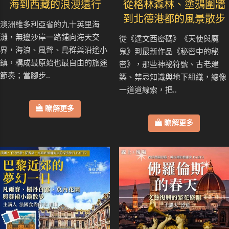
海到西藏的浪漫遠行
從格林森林、塗鴉圍牆
到北德港都的風景散步
澳洲維多利亞省的九十英里海
灘，無邊沙岸一路鋪向海天交
從《達文西密碼》《天使與魔
界，海浪、風聲、鳥群與沿途小
鬼》到最新作品《秘密中的秘
鎮，構成最原始也最自由的旅途
密》，那些神祕符號、古老建
節奏；當腳步..
築、禁忌知識與地下組織，總像
一道道線索，把..
瞭解更多
瞭解更多