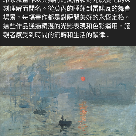
刻理解而聞名。從莫內的睡蓮到雷諾瓦的舞會
場景，每幅畫作都是對瞬間美好的永恆定格。
這些作品通過精湛的光影表現和色彩運用，讓
觀者感受到時間的流轉和生活的韻律...