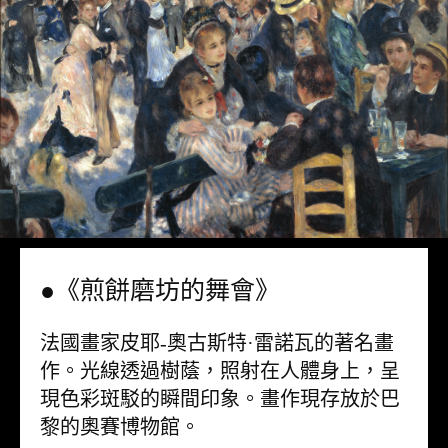
●《煎餅磨坊的舞會》
法國畫家皮耶-奧古斯特·雷諾瓦的著名畫
作。光線透過樹蔭，照射在人體身上，呈
現色彩斑駁的瞬間印象。畫作現存放於巴
黎的奧賽博物館。