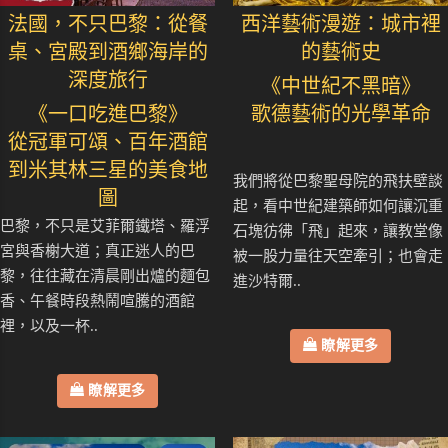
法國，不只巴黎：從餐
西洋藝術漫遊：城市裡
桌、宮殿到酒鄉海岸的
的藝術史
深度旅行
《中世紀不黑暗》
《一口吃進巴黎》
歌德藝術的光學革命
從冠軍可頌、百年酒館
到米其林三星的美食地
我們將從巴黎聖母院的飛扶壁談
圖
起，看中世紀建築師如何讓沉重
巴黎，不只是艾菲爾鐵塔、羅浮
石塊彷彿「飛」起來，讓教堂像
宮與香榭大道；真正迷人的巴
被一股力量往天空牽引；也會走
黎，往往藏在清晨剛出爐的麵包
進沙特爾..
香、午餐時段熱鬧喧騰的酒館
裡，以及一杯..
瞭解更多
瞭解更多