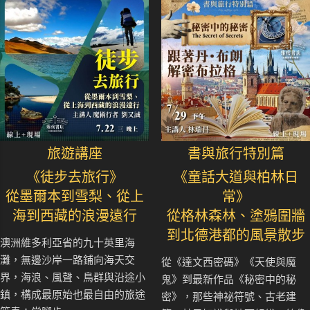
旅遊講座
書與旅行特別篇
《徒步去旅行》
《童話大道與柏林日
從墨爾本到雪梨、從上
常》
海到西藏的浪漫遠行
從格林森林、塗鴉圍牆
到北德港都的風景散步
澳洲維多利亞省的九十英里海
灘，無邊沙岸一路鋪向海天交
從《達文西密碼》《天使與魔
界，海浪、風聲、鳥群與沿途小
鬼》到最新作品《秘密中的秘
鎮，構成最原始也最自由的旅途
密》，那些神祕符號、古老建