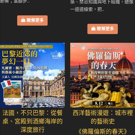
節奏；當腳步..
築、禁忌知識與地下組織，總像
一道道線索，把..
瞭解更多
瞭解更多
法國，不只巴黎：從餐
西洋藝術漫遊：城市裡
桌、宮殿到酒鄉海岸的
的藝術史
深度旅行
《佛羅倫斯的春天》