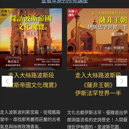
查看本系列所有講座
走入大絲路波斯段
走入大絲路波斯段
《波斯帝國文化瑰寶》
《薩非王朝》
伊斯法罕世界一半
走入波斯波利斯宮殿，從殘舊殿
文化古都伊斯法罕，優雅道出伊
堂中，尋找那秀麗而莊嚴的古老
朗淵遠流長的史詩歷史！人間最
氣息與絲微玫瑰香氣..
接近伊甸園的，是波斯花園..