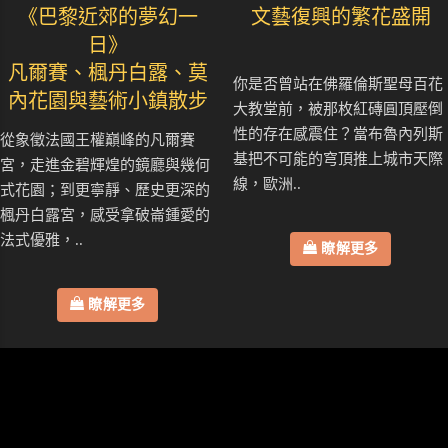
《巴黎近郊的夢幻一
文藝復興的繁花盛開
日》
凡爾賽、楓丹白露、莫
你是否曾站在佛羅倫斯聖母百花
內花園與藝術小鎮散步
大教堂前，被那枚紅磚圓頂壓倒
性的存在感震住？當布魯內列斯
從象徵法國王權巔峰的凡爾賽
基把不可能的穹頂推上城市天際
宮，走進金碧輝煌的鏡廳與幾何
線，歐洲..
式花園；到更寧靜、歷史更深的
楓丹白露宮，感受拿破崙鍾愛的
法式優雅，..
瞭解更多
瞭解更多