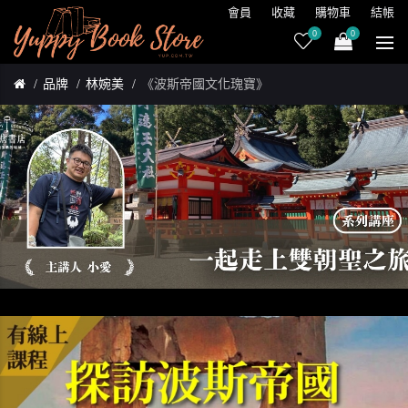
會員
收藏
購物車
結帳
0
0
品牌
林婉美
《波斯帝國文化瑰寶》