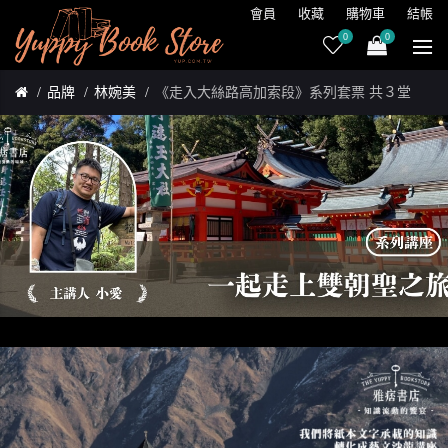
會員
收藏
購物車
結帳
0
0
品牌
林婉美
《走入大絲路高加索段》系列套票 共３堂