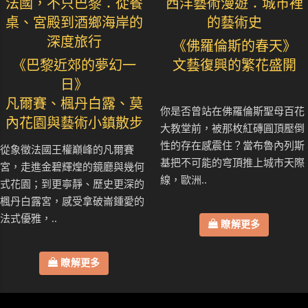
法國，不只巴黎：從餐
西洋藝術漫遊：城市裡
桌、宮殿到酒鄉海岸的
的藝術史
深度旅行
《佛羅倫斯的春天》
《巴黎近郊的夢幻一
文藝復興的繁花盛開
日》
凡爾賽、楓丹白露、莫
你是否曾站在佛羅倫斯聖母百花
內花園與藝術小鎮散步
大教堂前，被那枚紅磚圓頂壓倒
性的存在感震住？當布魯內列斯
從象徵法國王權巔峰的凡爾賽
基把不可能的穹頂推上城市天際
宮，走進金碧輝煌的鏡廳與幾何
線，歐洲..
式花園；到更寧靜、歷史更深的
楓丹白露宮，感受拿破崙鍾愛的
法式優雅，..
瞭解更多
瞭解更多