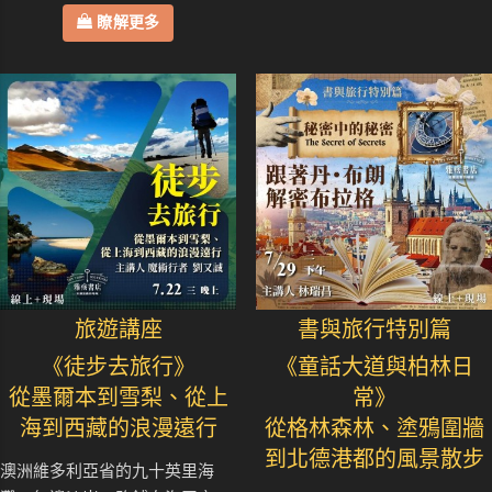
瞭解更多
旅遊講座
書與旅行特別篇
《徒步去旅行》
《童話大道與柏林日
從墨爾本到雪梨、從上
常》
海到西藏的浪漫遠行
從格林森林、塗鴉圍牆
到北德港都的風景散步
澳洲維多利亞省的九十英里海