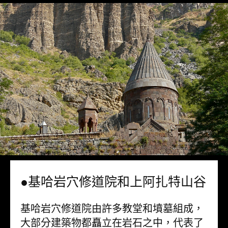
●基哈岩穴修道院和上阿扎特山谷
基哈岩穴修道院由許多教堂和墳墓組成，
大部分建築物都矗立在岩石之中，代表了