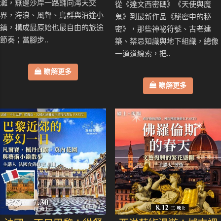
灘，無邊沙岸一路鋪向海天交
從《達文西密碼》《天使與魔
界，海浪、風聲、鳥群與沿途小
鬼》到最新作品《秘密中的秘
鎮，構成最原始也最自由的旅途
密》，那些神祕符號、古老建
節奏；當腳步..
築、禁忌知識與地下組織，總像
一道道線索，把..
瞭解更多
瞭解更多