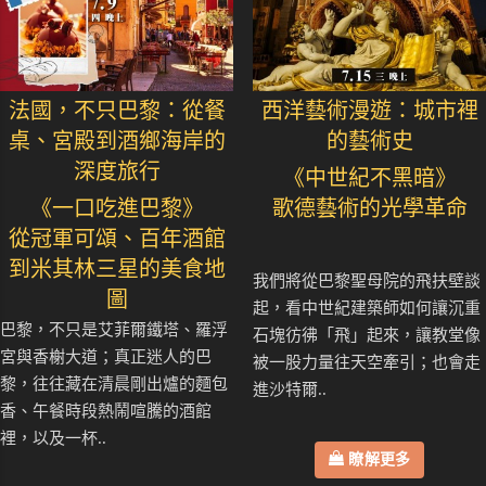
法國，不只巴黎：從餐
西洋藝術漫遊：城市裡
桌、宮殿到酒鄉海岸的
的藝術史
深度旅行
《中世紀不黑暗》
《一口吃進巴黎》
歌德藝術的光學革命
從冠軍可頌、百年酒館
到米其林三星的美食地
我們將從巴黎聖母院的飛扶壁談
圖
起，看中世紀建築師如何讓沉重
巴黎，不只是艾菲爾鐵塔、羅浮
石塊彷彿「飛」起來，讓教堂像
宮與香榭大道；真正迷人的巴
被一股力量往天空牽引；也會走
黎，往往藏在清晨剛出爐的麵包
進沙特爾..
香、午餐時段熱鬧喧騰的酒館
裡，以及一杯..
瞭解更多