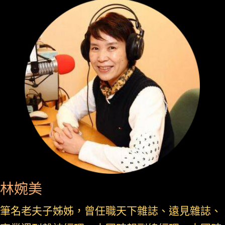
林婉美
筆名老夫子姊姊，曾任職天下雜誌、遠見雜誌、