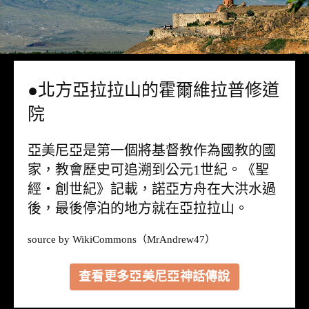
●北方亞拉拉山的霍爾維拉普修道
院
亞美尼亞是第一個將基督教作為國教的國
家，教會歷史可追溯到公元1世紀。《聖
經・創世紀》記載，諾亞方舟在大洪水過
後，最後停泊的地方就在亞拉拉山。
source by
WikiCommons
（MrAndrew47）
查看更多亞美尼亞神話傳說