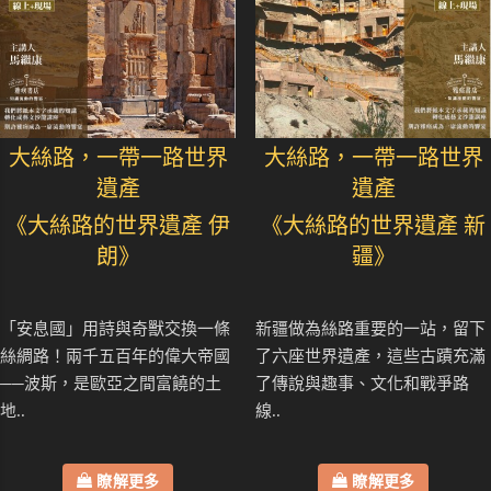
大絲路，一帶一路世界
大絲路，一帶一路世界
遺產
遺產
《大絲路的世界遺產 伊
《大絲路的世界遺產 新
朗》
疆》
「安息國」用詩與奇獸交換一條
新疆做為絲路重要的一站，留下
絲綢路！兩千五百年的偉大帝國
了六座世界遺產，這些古蹟充滿
──波斯，是歐亞之間富饒的土
了傳說與趣事、文化和戰爭路
地..
線..
瞭解更多
瞭解更多