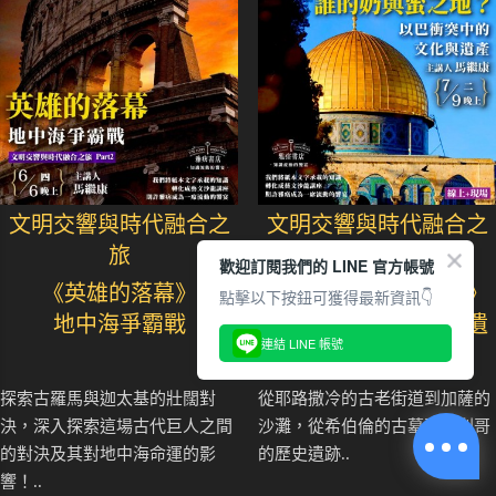
文明交響與時代融合之
文明交響與時代融合之
旅
旅
歡迎訂閱我們的 LINE 官方帳號
《英雄的落幕》
《誰的奶與蜜之地？》
點擊以下按鈕可獲得最新資訊👇
地中海爭霸戰
以巴衝突中的文化與遺
連結 LINE 帳號
產
探索古羅馬與迦太基的壯闊對
從耶路撒冷的古老街道到加薩的
決，深入探索這場古代巨人之間
沙灘，從希伯倫的古墓到耶利哥
的對決及其對地中海命運的影
的歷史遺跡..
響！..