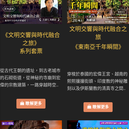
文明交響與時代融合之
《文明交響與時代融合
旅
之旅》
《東南亞千年瞬間》
系列套票
從古代王朝的遺址，到古老城市
穿梭於泰國的宏偉王宮、越南的
的石砌街道，從神秘的寺廟到宏
熙熙攘攘街頭、印度教的神秘雕
偉的宗教建築，一路穿越時空..
刻以及伊斯蘭教的清真寺之間..
瞭解更多
瞭解更多