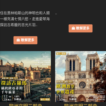
住在奧林帕斯山的神明也和人類
..
一樣充滿七情六慾，走進愛琴海
探訪古希臘的吉光片羽..
瞭解更多
瞭解更多