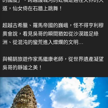
道，仙女倚在石牆上跳舞！
超越古希臘、羅馬帝國的巍峨，怪不得亨利穆
奧會說，看見吳哥的瞬間猶如從沙漠踏足綠
洲、從混沌的蠻荒進入燦爛的文明…
與暢銷旅遊作家馬繼康老師，從世界遺產凝望
吳哥的靜謐之美！