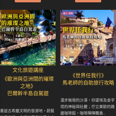
文化旅遊講座
《世界任我行》
《歐洲與亞洲間的璀璨
馬老師的自助旅行攻略
之地》
巴爾幹半島自駕遊
漫步無垠的沙漠，仰望埃及金字
塔的神秘與壯麗；佇立東歐的路
重返古希臘文明的發源地，蔚藍
邊咖啡館，咖啡陣陣飄香..