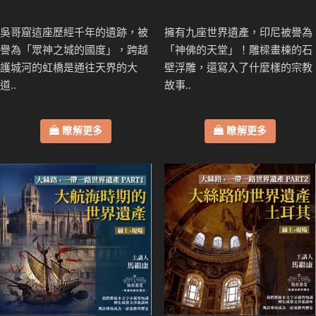
吳哥窟這座歷經千年的遺跡，被
擁有九座世界遺產，印尼被譽為
譽為「眾神之城的國度」，跨越
「神佛的天堂」！雕樑畫棟的石
護城河的虹橋是通往天界的大
壁浮雕，還寫入了什麼樣的宗教
道..
故事..
瞭解更多
瞭解更多