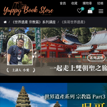
會員
收藏
購物車
結帳
0
0
《世界遺產 宗教篇》系列講座
《吳哥世界遺產》