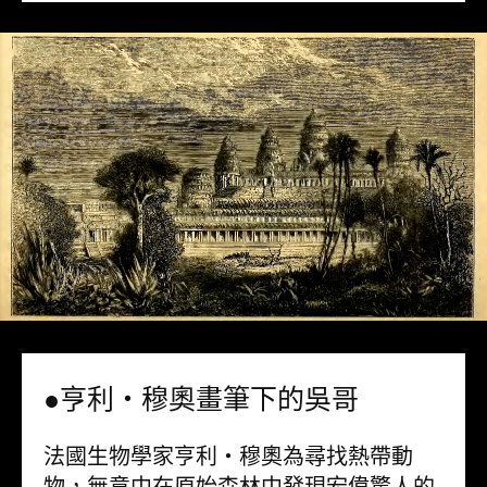
●亨利・穆奧畫筆下的吳哥
法國生物學家亨利・穆奧為尋找熱帶動