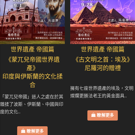
世界遺產 帝國篇
世界遺產 帝國篇
《蒙兀兒帝國世界遺
《古文明之首：埃及》
產》
尼羅河的贈禮
印度與伊斯蘭的文化揉
合
擁有七座世界遺產的埃及，文明
燦爛更勝法老王的黃金面具..
「蒙兀兒帝國」迷人之處在於其
雜揉了波斯、伊斯蘭、中國與印
度的文化..
瞭解更多
瞭解更多