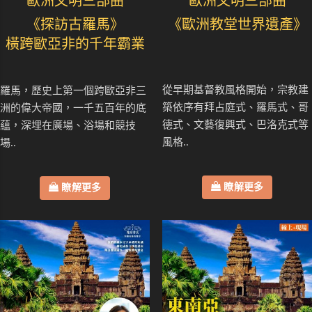
歐洲文明三部曲
歐洲文明三部曲
《探訪古羅馬》
《歐洲教堂世界遺產》
橫跨歐亞非的千年霸業
從早期基督教風格開始，宗教建
羅馬，歷史上第一個跨歐亞非三
築依序有拜占庭式、羅馬式、哥
洲的偉大帝國，一千五百年的底
德式、文藝復興式、巴洛克式等
蘊，深埋在廣場、浴場和競技
風格..
場..
瞭解更多
瞭解更多