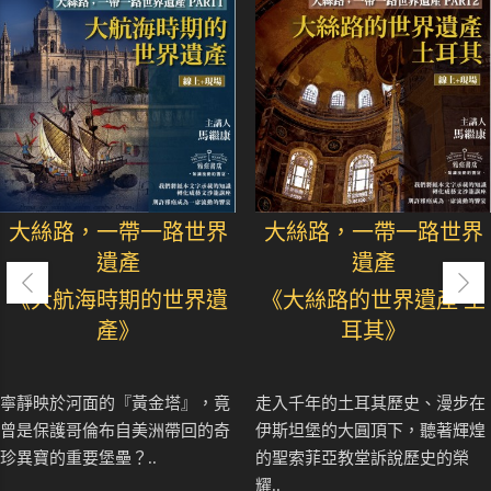
大絲路，一帶一路世界
大絲路，一帶一路世界
遺產
遺產
《大航海時期的世界遺
《大絲路的世界遺產 土
產》
耳其》
寧靜映於河面的『黃金塔』，竟
走入千年的土耳其歷史、漫步在
曾是保護哥倫布自美洲帶回的奇
伊斯坦堡的大圓頂下，聽著輝煌
珍異寶的重要堡壘？..
的聖索菲亞教堂訴說歷史的榮
耀..