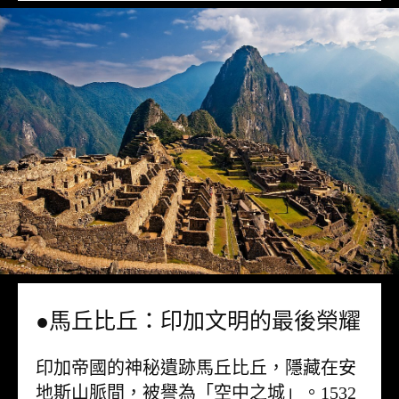
●馬丘比丘：印加文明的最後榮耀
印加帝國的神秘遺跡馬丘比丘，隱藏在安
地斯山脈間，被譽為「空中之城」。1532