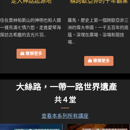
走入神話起源地
橫跨歐亞非的千年霸業
住在奧林帕斯山的神明也和人類
羅馬，歷史上第一個跨歐亞非三
一樣充滿七情六慾，走進愛琴海
洲的偉大帝國，一千五百年的底
探訪古希臘的吉光片羽..
蘊，深埋在廣場、浴場和競技
場..
瞭解更多
瞭解更多
大絲路，一帶一路世界遺產
共４堂
查看本系列所有講座