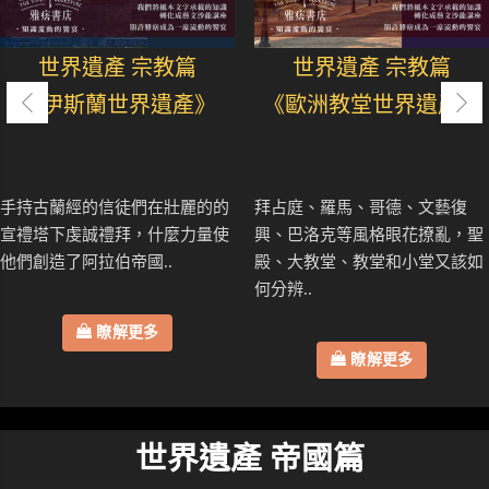
世界遺產 宗教篇
世界遺產 宗教篇
《伊斯蘭世界遺產》
《歐洲教堂世界遺產》
手持古蘭經的信徒們在壯麗的的
拜占庭、羅馬、哥德、文藝復
宣禮塔下虔誠禮拜，什麼力量使
興、巴洛克等風格眼花撩亂，聖
他們創造了阿拉伯帝國..
殿、大教堂、教堂和小堂又該如
何分辨..
瞭解更多
瞭解更多
世界遺產 帝國篇