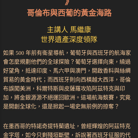
》
哥倫布與西葡的黃金海路
主講人 馬繼康
世界遺產深度領隊
如果 500 年前有衛星導航，葡萄牙與西班牙的航海家
會怎麼規劃他們的全球探險？葡萄牙選擇向東，繞過
好望角，抵達印度、馬六甲與澳門，開啟香料與絲綢
貿易的黃金時代；而西班牙則向西橫越大西洋，哥倫
布誤闖美洲，科爾特斯與皮薩羅攻陷阿茲特克與印
加，將金銀源源不絕運回歐洲。這場航海競賽，究竟
是開創全球化，還是掀起一場史無前例的掠奪？
在墨西哥的特諾奇提特蘭遺址，曾經輝煌的阿茲特克
金字塔，如今只剩殘垣斷壁，訴說著西班牙征服的代