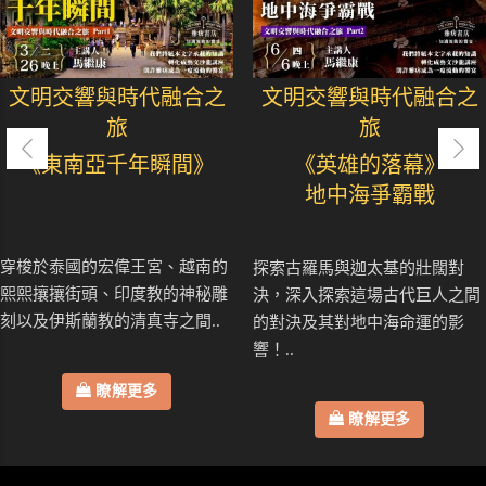
文明交響與時代融合之
文明交響與時代融合之
旅
旅
《東南亞千年瞬間》
《英雄的落幕》
地中海爭霸戰
穿梭於泰國的宏偉王宮、越南的
探索古羅馬與迦太基的壯闊對
熙熙攘攘街頭、印度教的神秘雕
決，深入探索這場古代巨人之間
刻以及伊斯蘭教的清真寺之間..
的對決及其對地中海命運的影
響！..
瞭解更多
瞭解更多