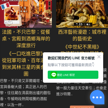
法國，不只巴黎：從餐
西洋藝術漫遊：城市裡
桌、宮殿到酒鄉海岸的
的藝術史
深度旅行
《中世紀不黑暗》
《一口吃進巴黎》
歌德藝術的光學革命
歡迎訂閱我們的 LINE 官方帳號
從冠軍可頌、百年酒館
點擊以下按鈕可獲得最新資訊👇
到米其林三星的美食地
我們將從巴黎聖母院的飛扶壁談
圖
連結 LINE 帳號
起，看中世紀建築師如何讓沉重
巴黎，不只是艾菲爾鐵塔、羅浮
石塊彷彿「飛」起來，讓教堂像
宮與香榭大道；真正迷人的巴
被一股力量往天空牽引；也會走
黎，往往藏在清晨剛出爐的麵包
進沙特爾..
香、午餐時段熱鬧喧騰的酒館
裡，以及一杯..