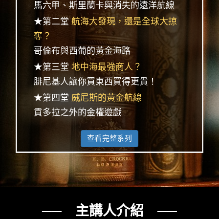
馬六甲、斯里蘭卡與消失的遠洋航線
★第二堂
航海大發現，還是全球大掠
奪？
哥倫布與西葡的黃金海路
★第三堂
地中海最強商人？
腓尼基人讓你買東西買得更貴！
★第四堂
威尼斯的黃金航線
貢多拉之外的金權遊戲
查看完整系列
── 主講人介紹 ──