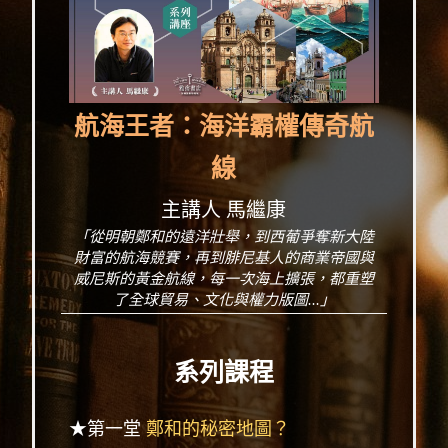
航海王者：海洋霸權傳奇航
線
主講人 馬繼康
「從明朝鄭和的遠洋壯舉，到西葡爭奪新大陸
財富的航海競賽，再到腓尼基人的商業帝國與
威尼斯的黃金航線，每一次海上擴張，都重塑
了全球貿易、文化與權力版圖...」
系列課程
★第一堂
鄭和的秘密地圖？