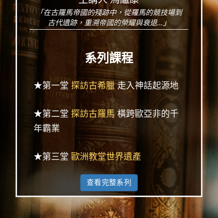
「在古羅馬帝國的殘跡中，從羅馬的競技場到
古代遺跡，重溯帝國的榮耀與衰退...」
系列課程
★第一堂
探訪古希臘
走入神話起源地
★第二堂
探訪古羅馬
橫跨歐亞非的千
年霸業
★第三堂
歐洲教堂世界遺產
查看完整系列