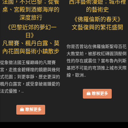
法國，不只巴黎：從餐
西洋藝術漫遊：城市裡
桌、宮殿到酒鄉海岸的
的藝術史
深度旅行
《佛羅倫斯的春天》
《巴黎近郊的夢幻一
文藝復興的繁花盛開
日》
凡爾賽、楓丹白露、莫
你是否曾站在佛羅倫斯聖母百花
內花園與藝術小鎮散步
大教堂前，被那枚紅磚圓頂壓倒
性的存在感震住？當布魯內列斯
從象徵法國王權巔峰的凡爾賽
基把不可能的穹頂推上城市天際
宮，走進金碧輝煌的鏡廳與幾何
線，歐洲..
式花園；到更寧靜、歷史更深的
楓丹白露宮，感受拿破崙鍾愛的
法式優雅，..
瞭解更多
瞭解更多