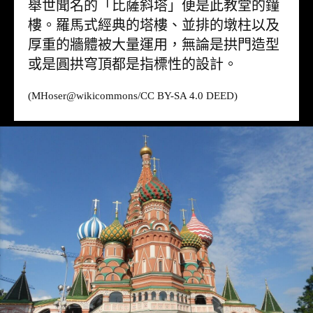
舉世聞名的「比薩斜塔」便是此教堂的鐘
樓。羅馬式經典的塔樓、並排的墩柱以及
厚重的牆體被大量運用，無論是拱門造型
或是圓拱穹頂都是指標性的設計。
(MHoser@
wikicommons
/CC BY-SA 4.0 DEED)