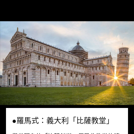
●羅馬式：義大利「比薩教堂」