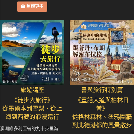
瞭解更多
旅遊講座
書與旅行特別篇
《徒步去旅行》
《童話大道與柏林日
從墨爾本到雪梨、從上
常》
海到西藏的浪漫遠行
從格林森林、塗鴉圍牆
到北德港都的風景散步
澳洲維多利亞省的九十英里海