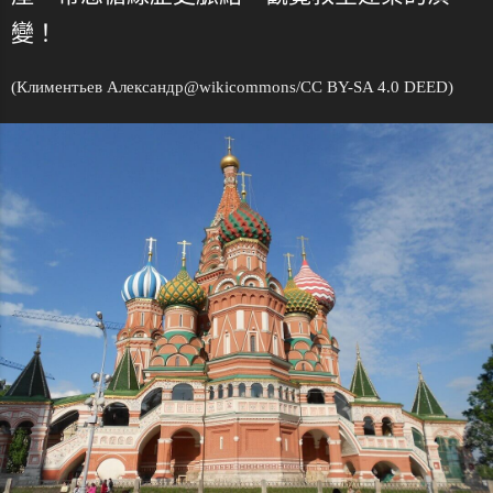
變！
(Климентьев Александр@
wikicommons
/CC BY-SA 4.0 DEED)