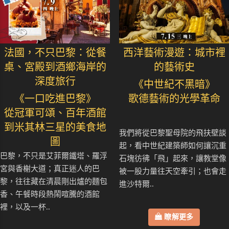
法國，不只巴黎：從餐
西洋藝術漫遊：城市裡
桌、宮殿到酒鄉海岸的
的藝術史
深度旅行
《中世紀不黑暗》
《一口吃進巴黎》
歌德藝術的光學革命
從冠軍可頌、百年酒館
到米其林三星的美食地
我們將從巴黎聖母院的飛扶壁談
圖
起，看中世紀建築師如何讓沉重
巴黎，不只是艾菲爾鐵塔、羅浮
石塊彷彿「飛」起來，讓教堂像
宮與香榭大道；真正迷人的巴
被一股力量往天空牽引；也會走
黎，往往藏在清晨剛出爐的麵包
進沙特爾..
香、午餐時段熱鬧喧騰的酒館
裡，以及一杯..
瞭解更多