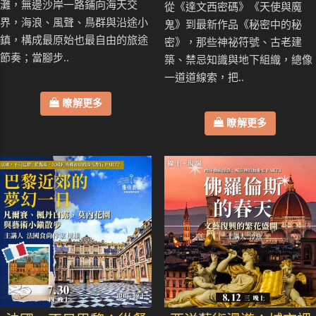
灘，無邊沙岸一路鋪向海天交
從《達文西密碼》《天使與魔
界，海浪、風聲、鳥群與沿途小
鬼》到最新作品《秘密中的秘
鎮，構成最原始也最自由的旅途
密》，那些神祕符號、古老建
節奏；當腳步..
築、禁忌知識與地下組織，總像
一道道線索，把..
瞭解更多
瞭解更多