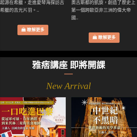
起源在希臘，走進愛琴海探訪古
奧古斯都的凱旋，創造了歷史上
希臘的吉光片羽。..
第一個跨歐亞非三洲的偉大帝
國..
瞭解更多
瞭解更多
雅痞講座 即將開課
New Arrival