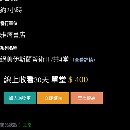
約2小時
發行單位
雅痞書店
系列名稱
絕美伊斯蘭藝術Ⅱ/共4堂
（
查看詳情
）
$ 400
線上收看30天 單堂
加入購物車
立即結帳
套票優惠
商品狀態：
正常