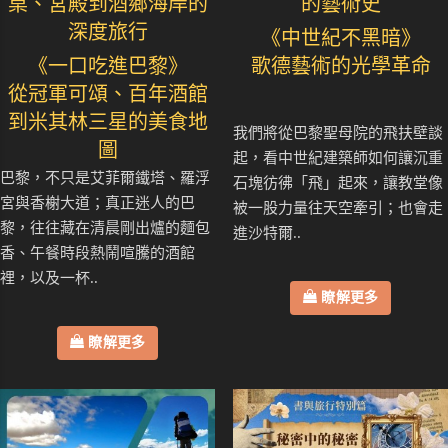
桌、宮殿到酒鄉海岸的
的藝術史
深度旅行
《中世紀不黑暗》
《一口吃進巴黎》
歌德藝術的光學革命
從冠軍可頌、百年酒館
到米其林三星的美食地
我們將從巴黎聖母院的飛扶壁談
圖
起，看中世紀建築師如何讓沉重
巴黎，不只是艾菲爾鐵塔、羅浮
石塊彷彿「飛」起來，讓教堂像
宮與香榭大道；真正迷人的巴
被一股力量往天空牽引；也會走
黎，往往藏在清晨剛出爐的麵包
進沙特爾..
香、午餐時段熱鬧喧騰的酒館
裡，以及一杯..
瞭解更多
瞭解更多