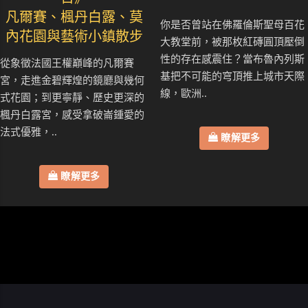
凡爾賽、楓丹白露、莫
你是否曾站在佛羅倫斯聖母百花
內花園與藝術小鎮散步
大教堂前，被那枚紅磚圓頂壓倒
性的存在感震住？當布魯內列斯
從象徵法國王權巔峰的凡爾賽
基把不可能的穹頂推上城市天際
宮，走進金碧輝煌的鏡廳與幾何
線，歐洲..
式花園；到更寧靜、歷史更深的
楓丹白露宮，感受拿破崙鍾愛的
法式優雅，..
瞭解更多
瞭解更多