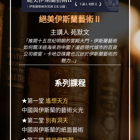
絕美伊斯蘭藝術Ⅱ
主講人 苑默文
「推開十五世紀明朝的宮殿大門，伊斯蘭藝術
如何飄洋過海來到中國？漫遊現代城市的百貨
公司櫥窗，卡地亞珠寶也沉迷於伊斯蘭藝術的
魅力...」
系列課程
★第一堂
遙想天方
中國與伊斯蘭的藝術火光
★第二堂
別有洞天
中國與伊斯蘭的紙面藝術