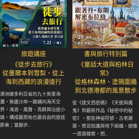
旅遊講座
書與旅行特別篇
《徒步去旅行》
《童話大道與柏林日
從墨爾本到雪梨、從上
常》
海到西藏的浪漫遠行
從格林森林、塗鴉圍牆
到北德港都的風景散步
澳洲維多利亞省的九十英里海
灘，無邊沙岸一路鋪向海天交
從《達文西密碼》《天使與魔
界，海浪、風聲、鳥群與沿途小
鬼》到最新作品《秘密中的秘
鎮，構成最原始也最自由的旅途
密》，那些神祕符號、古老建
節奏；當腳步..
築、禁忌知識與地下組織，總像
一道道線索，把..