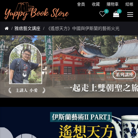
會員
收藏
購物車
結帳
0
0
雅痞藝文講座
《遙想天方》中國與伊斯蘭的藝術火光