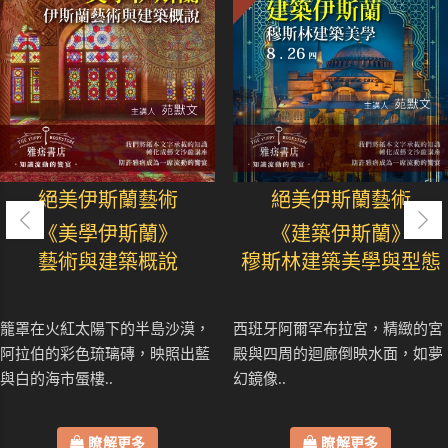
絕美伊斯蘭藝術
絕美伊斯蘭藝術
《美學伊斯蘭》
《建築伊斯蘭》
藝術與建築概說
穆斯林建築美學與型態
籠罩在火紅太陽下的半島沙漠，
西班牙阿爾罕布拉宮，精緻的宮
阿拉伯的彩色琉璃磚，映照出藍
殿與四周的迴廊倒映水面，如夢
與白的海市蜃樓..
幻鏡像..
瞭解更多
瞭解更多