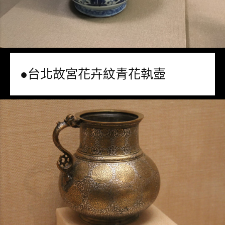
●台北故宮花卉紋青花執壺