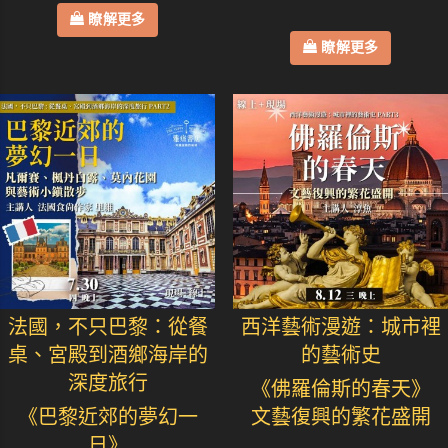
瞭解更多
瞭解更多
法國，不只巴黎：從餐
西洋藝術漫遊：城市裡
桌、宮殿到酒鄉海岸的
的藝術史
深度旅行
《佛羅倫斯的春天》
《巴黎近郊的夢幻一
文藝復興的繁花盛開
日》