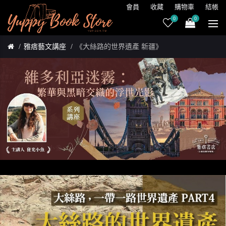
會員
收藏
購物車
結帳
0
0
雅痞藝文講座
《大絲路的世界遺產 新疆》