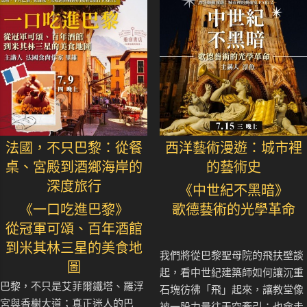
法國，不只巴黎：從餐
西洋藝術漫遊：城市裡
桌、宮殿到酒鄉海岸的
的藝術史
深度旅行
《中世紀不黑暗》
《一口吃進巴黎》
歌德藝術的光學革命
從冠軍可頌、百年酒館
到米其林三星的美食地
我們將從巴黎聖母院的飛扶壁談
圖
起，看中世紀建築師如何讓沉重
巴黎，不只是艾菲爾鐵塔、羅浮
石塊彷彿「飛」起來，讓教堂像
宮與香榭大道；真正迷人的巴