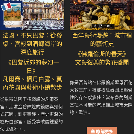
法國，不只巴黎：從餐
西洋藝術漫遊：城市裡
桌、宮殿到酒鄉海岸的
的藝術史
深度旅行
《佛羅倫斯的春天》
《巴黎近郊的夢幻一
文藝復興的繁花盛開
日》
凡爾賽、楓丹白露、莫
你是否曾站在佛羅倫斯聖母百花
內花園與藝術小鎮散步
大教堂前，被那枚紅磚圓頂壓倒
性的存在感震住？當布魯內列斯
從象徵法國王權巔峰的凡爾賽
基把不可能的穹頂推上城市天際
宮，走進金碧輝煌的鏡廳與幾何
線，歐洲..
式花園；到更寧靜、歷史更深的
楓丹白露宮，感受拿破崙鍾愛的
法式優雅，..
瞭解更多