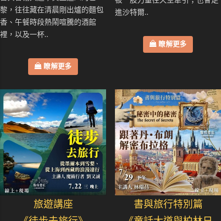
被一股力量往天空牽引；也會走
黎，往往藏在清晨剛出爐的麵包
進沙特爾..
香、午餐時段熱鬧喧騰的酒館
裡，以及一杯..
瞭解更多
瞭解更多
旅遊講座
書與旅行特別篇