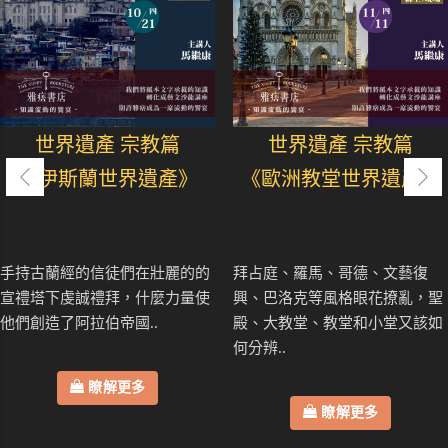
世界遺產 宗教篇
世界遺產 宗教篇
《伊斯蘭世界遺產》
《歐洲教堂世界遺產》
手持古蘭經的信徒們在壯麗的的
拜占庭、羅馬、哥德、文藝復
宣禮塔下虔誠禮拜，什麼力量使
興、巴洛克等風格眼花撩亂，聖
他們創造了阿拉伯帝國..
殿、大教堂、教堂和小堂又該如
何分辨..
瞭解更多
瞭解更多