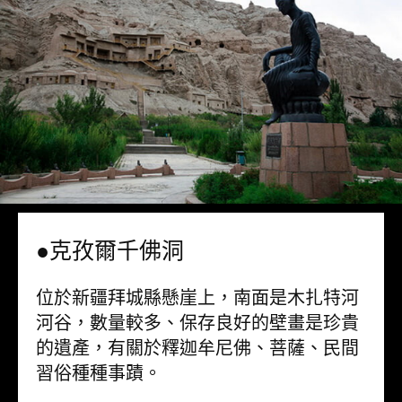
●克孜爾千佛洞
位於新疆拜城縣懸崖上，南面是木扎特河
河谷，數量較多、保存良好的壁畫是珍貴
的遺產，有關於釋迦牟尼佛、菩薩、民間
習俗種種事蹟。