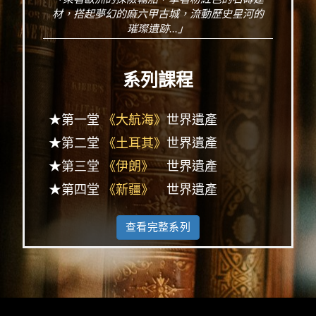
材，搭起夢幻的麻六甲古城，流動歷史星河的
璀璨遺跡...」
系列課程
★第一堂
《大航海》
世界遺產
★第二堂
《土耳其》
世界遺產
★第三堂
《伊朗》
世界遺產
★第四堂
《新疆》
世界遺產
查看完整系列