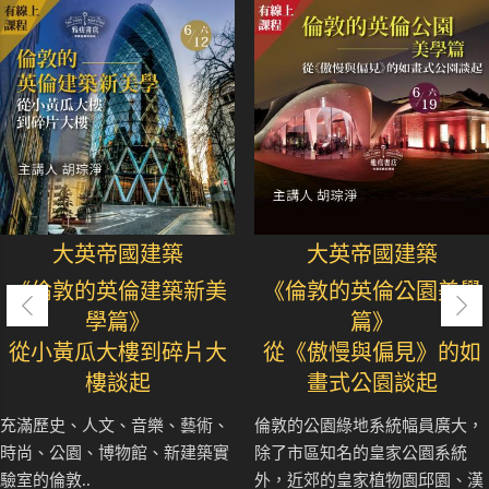
大英帝國建築
大英帝國建築
《倫敦的英倫建築新美
《倫敦的英倫公園美學
學篇》
篇》
從小黃瓜大樓到碎片大
從《傲慢與偏見》的如
樓談起
畫式公園談起
充滿歷史、人文、音樂、藝術、
倫敦的公園綠地系統幅員廣大，
時尚、公園、博物館、新建築實
除了市區知名的皇家公園系統
驗室的倫敦..
外，近郊的皇家植物園邱園、漢