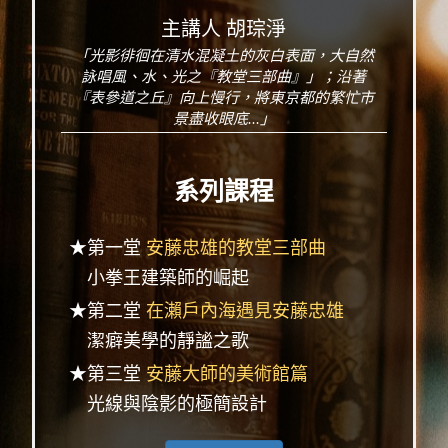
主講人 胡琮淨
「光影徘徊在清水混凝土的灰白表面，大自然
詠唱風、水、光之『教堂三部曲』」；沿著
『表參道之丘』向上慢行，將東京都的繁忙市
景盡收眼底...」
系列課程
★第一堂
安藤忠雄的教堂三部曲
小拳王建築師的崛起
★第二堂
在瀨戶內海遇見安藤忠雄
潔癖美學的靜謐之歌
★第三堂
安藤大師的美術館篇
光線與陰影的極簡設計