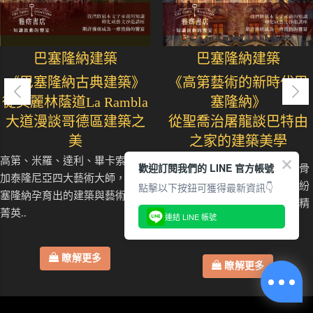
巴塞隆納建築
巴塞隆納建築
《巴塞隆納古典建築》
《高第藝術的新時代巴
從美麗林蔭道La Rambla
塞隆納》
大道漫談哥德區建築之
從聖喬治屠龍談巴特由
美
之家的建築美學
高第、米羅、達利、畢卡索人稱
歡迎訂閱我們的 LINE 官方帳號
整棟六層樓建築彷如一隻巨龍骨
加泰隆尼亞四大藝術大師，是巴
點擊以下按鈕可獲得最新資訊👇
架，流動的石雕線條與色彩繽紛
塞隆納孕育出的建築與藝術文化
的馬賽克，訴說著加泰隆尼亞精
菁英..
連結 LINE 帳號
神..
瞭解更多
瞭解更多