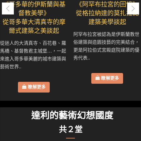
《哥多華的伊斯蘭與基
《阿罕布拉宮的回憶》
督教美學》
從格拉納達的莫扎拉比
從哥多華大清真寺的摩
建築美學談起
爾式建築之美談起
阿罕布拉宮被認為是伊斯蘭教世
俗建築與造園技藝的完美結合，
從迷人的大清真寺、百花巷、羅
更是阿拉伯式宮殿庭院建築的優
馬橋、基督教君主城堡…，一起
秀代表..
來進入哥多華美麗的城市建築與
藝術世界..
瞭解更多
瞭解更多
達利的藝術幻想國度
共２堂