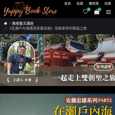
會員
收藏
購物車
結帳
0
0
雅痞藝文講座
《在瀨戶內海遇見安藤忠雄》潔癖美學的靜謐之歌