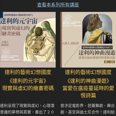
查看本系列所有講座
達利的藝術幻想國度
達利的藝術幻想國度
《達利的元宇宙》
《達利的神曲漫遊》
現實與虛幻的繪畫密碼
當愛在瘟疫蔓延時的愛
恨詩篇
達利呈現了現實與虛幻，心理潛
曾涉足電影界、芭蕾舞劇、舞台
意識的夢想與真實，畫出了２０
劇，甚至與迪士尼合作！達利給