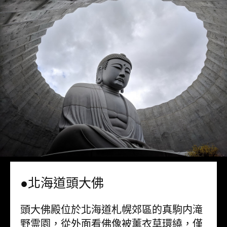
●北海道頭大佛
頭大佛殿位於北海道札幌郊區的真駒内滝
野霊園，從外面看佛像被薰衣草環繞，僅