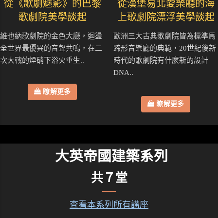
從《歌劇魅影》的巴黎
從漢堡易北愛樂廳的海
歌劇院美學談起
上歌劇院漂浮美學談起
維也納歌劇院的金色大廳，迴盪
歐洲三大古典歌劇院皆為標準馬
全世界最優異的音聲共鳴，在二
蹄形音樂廳的典範，20世紀後新
次大戰的煙硝下浴火重生..
時代的歌劇院有什麼新的設計
DNA..
瞭解更多
瞭解更多
大英帝國建築系列
共７堂
查看本系列所有講座