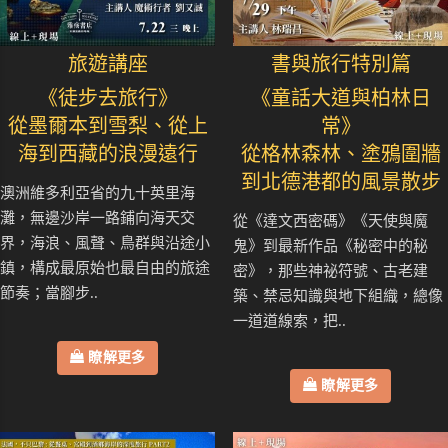
旅遊講座
書與旅行特別篇
《徒步去旅行》
《童話大道與柏林日
從墨爾本到雪梨、從上
常》
海到西藏的浪漫遠行
從格林森林、塗鴉圍牆
到北德港都的風景散步
澳洲維多利亞省的九十英里海
灘，無邊沙岸一路鋪向海天交
從《達文西密碼》《天使與魔
界，海浪、風聲、鳥群與沿途小
鬼》到最新作品《秘密中的秘
鎮，構成最原始也最自由的旅途
密》，那些神祕符號、古老建
節奏；當腳步..
築、禁忌知識與地下組織，總像
一道道線索，把..
瞭解更多
瞭解更多