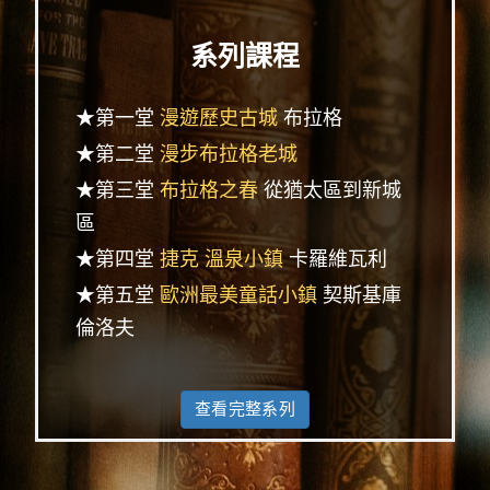
系列課程
★第一堂
漫遊歷史古城
布拉格
★第二堂
漫步布拉格老城
★第三堂
布拉格之春
從猶太區到新城
區
★第四堂
捷克 溫泉小鎮
卡羅維瓦利
★第五堂
歐洲最美童話小鎮
契斯基庫
倫洛夫
查看完整系列