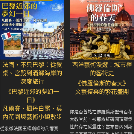
法國，不只巴黎：從餐
西洋藝術漫遊：城市裡
桌、宮殿到酒鄉海岸的
的藝術史
深度旅行
《佛羅倫斯的春天》
《巴黎近郊的夢幻一
文藝復興的繁花盛開
日》
凡爾賽、楓丹白露、莫
你是否曾站在佛羅倫斯聖母百花
內花園與藝術小鎮散步
大教堂前，被那枚紅磚圓頂壓倒
性的存在感震住？當布魯內列斯
從象徵法國王權巔峰的凡爾賽