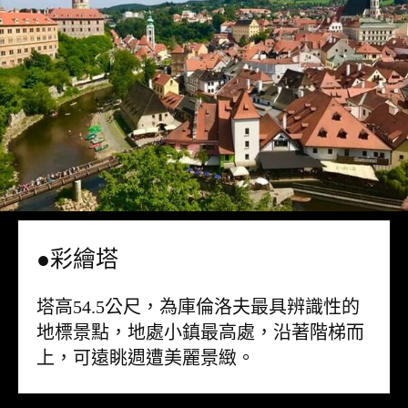
●彩繪塔
塔高54.5公尺，為庫倫洛夫最具辨識性的
地標景點，地處小鎮最高處，沿著階梯而
上，可遠眺週遭美麗景緻。