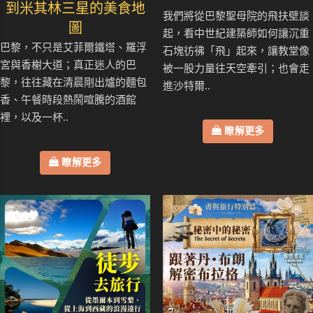
到米其林三星的美食地
我們將從巴黎聖母院的飛扶壁談
圖
起，看中世紀建築師如何讓沉重
巴黎，不只是艾菲爾鐵塔、羅浮
石塊彷彿「飛」起來，讓教堂像
宮與香榭大道；真正迷人的巴
被一股力量往天空牽引；也會走
黎，往往藏在清晨剛出爐的麵包
進沙特爾..
香、午餐時段熱鬧喧騰的酒館
裡，以及一杯..
瞭解更多
瞭解更多