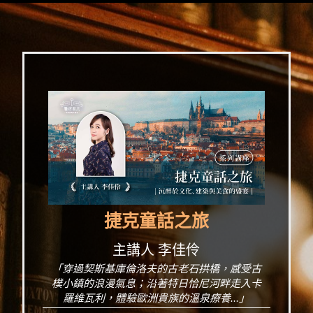
捷克童話之旅
主講人 李佳伶
「穿過契斯基庫倫洛夫的古老石拱橋，感受古
樸小鎮的浪漫氣息；沿著特日恰尼河畔走入卡
羅維瓦利，體驗歐洲貴族的溫泉療養...」