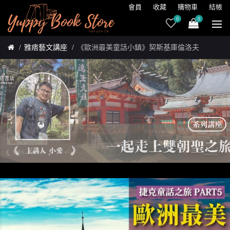
會員
收藏
購物車
結帳
0
0
雅痞藝文講座
《歐洲最美童話小鎮》契斯基庫倫洛夫