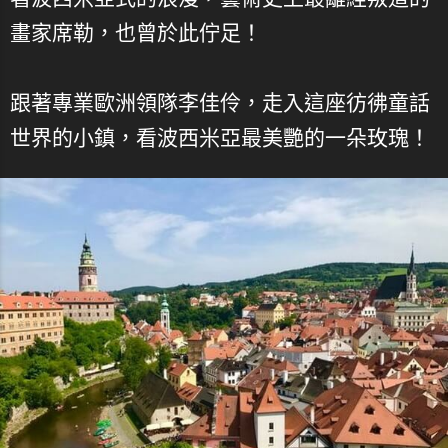
畫家席勒，也曾於此佇足！
跟著專業歐洲領隊李佳伶，走入這座彷彿童話
世界的小鎮，看波西米亞最美艷的一朵玫瑰！