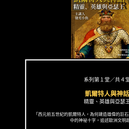
系列第１堂／共４
凱爾特人與神
精靈、英雄與亞瑟
「西元前五世紀的凱爾特人，為何建造雄偉的巨石
中的神祕十字，追述歐洲文明起