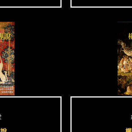
堂
傳說
權