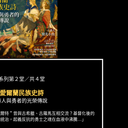
系列第２堂／共４堂
愛爾蘭民族史詩
詩人與勇者的光榮傳說
凱爾特＂曾與古希臘、古羅馬互相交流？基督化後的
與統治，起義反抗的勇士之魂在血液中沸騰…」