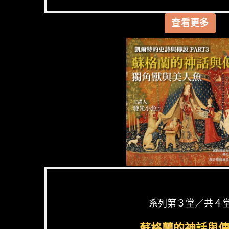
查看更多
系列第３堂／共４
蘇格蘭的神話與