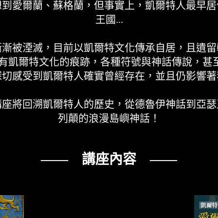
想到愛爾蘭、蘇格蘭，但事實上，凱爾特人最早居
王國...
漸漸被湮滅，目前以凱爾特文化傳承自居，且遺留
凱爾特文化的痕跡，各種符號與神話傳說，甚至是
深切感受到凱爾特人確實曾經存在，並且仍影響著
講座將回溯凱爾特人的歷史，從德魯伊神話到亞瑟
列顛的浪漫島嶼神話！
—— 講座內容 ——