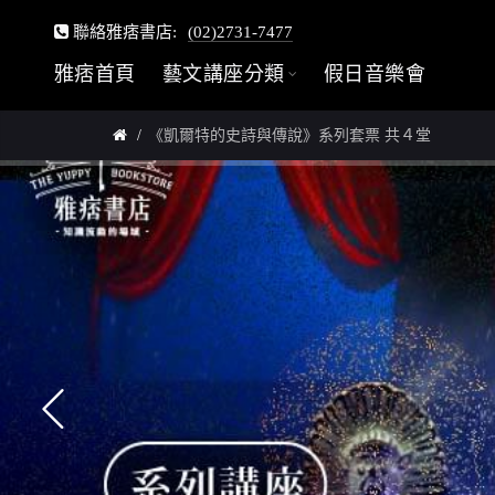
聯絡雅痞書店:
(02)2731-7477
雅痞首頁
藝文講座分類
假日音樂會
《凱爾特的史詩與傳說》系列套票 共４堂