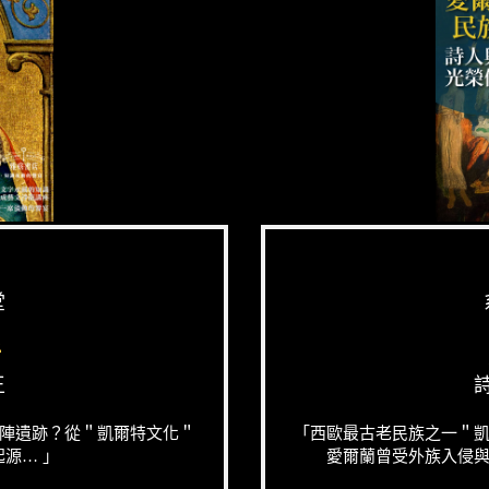
堂
話
王
陣遺跡？從＂凱爾特文化＂
「西歐最古老民族之一＂
源… 」
愛爾蘭曾受外族入侵