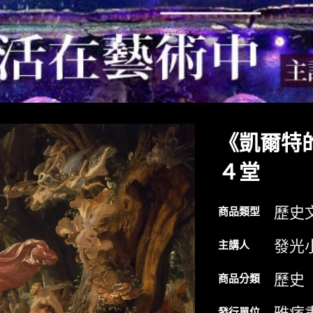
《凱爾特
４堂
歷史
商品類型
發光
主講人
歷史
商品分類
發行單位