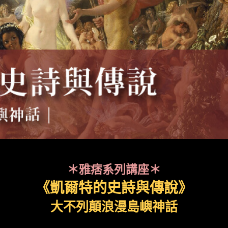
＊雅痞系列講座＊
《凱爾特的史詩與傳說》
大不列顛浪漫島嶼神話