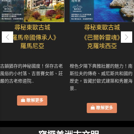
尋秘東歐古城
尋秘東歐古城
《羅馬帝國傳承人》
《巴爾幹靈魂》
羅馬尼亞
克羅埃西亞
古韻猶存的神秘國度！保存古老
橙色夕陽下典雅壯麗的魅力！南
風俗的小村落、吉普賽女郎、莊
斯拉夫的傳奇、威尼斯共和國的
嚴的古老修道院..
歷史，皆藏於歐式建築和秀麗海
景..
瞭解更多
瞭解更多