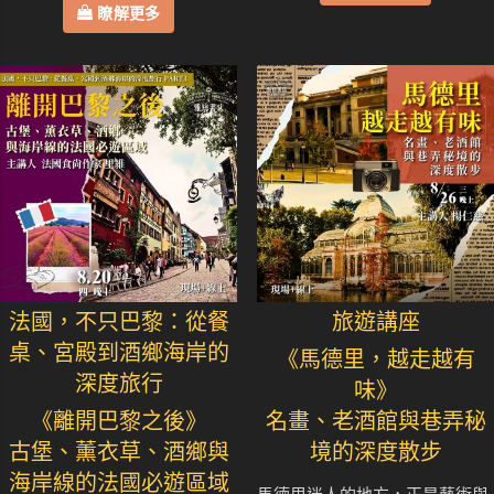
瞭解更多
法國，不只巴黎：從餐
旅遊講座
桌、宮殿到酒鄉海岸的
《馬德里，越走越有
深度旅行
味》
《離開巴黎之後》
名畫、老酒館與巷弄秘
古堡、薰衣草、酒鄉與
境的深度散步
海岸線的法國必遊區域