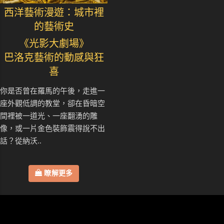
西洋藝術漫遊：城市裡
的藝術史
《光影大劇場》
巴洛克藝術的動感與狂
喜
你是否曾在羅馬的午後，走進一
座外觀低調的教堂，卻在昏暗空
間裡被一道光、一座翻湧的雕
像，或一片金色裝飾震得說不出
話？從納沃..
瞭解更多