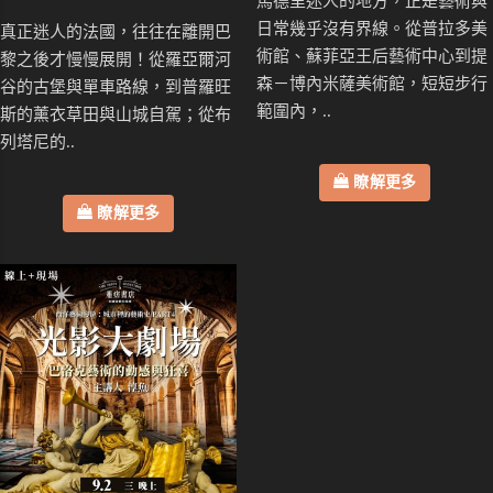
馬德里迷人的地方，正是藝術與
日常幾乎沒有界線。從普拉多美
真正迷人的法國，往往在離開巴
術館、蘇菲亞王后藝術中心到提
黎之後才慢慢展開！從羅亞爾河
森－博內米薩美術館，短短步行
谷的古堡與單車路線，到普羅旺
範圍內，..
斯的薰衣草田與山城自駕；從布
列塔尼的..
瞭解更多
瞭解更多