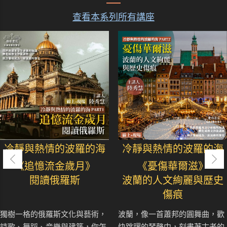
查看本系列所有講座
冷靜與熱情的波羅的海
冷靜與熱情的波羅的海
《追憶流金歲月》
《憂傷華爾滋》
閱讀俄羅斯
波蘭的人文絢麗與歷史
傷痕
獨樹一格的俄羅斯文化與藝術，
波蘭，像一首蕭邦的圓舞曲，歡
詩歌、舞蹈、音樂與建築，你怎
快跳躍的琴聲中，刻畫著古老的