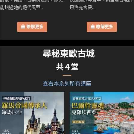
能錯過她的絕代風華..
巴洛克宮殿..
瞭解更多
瞭解更多
尋秘東歐古城
共４堂
查看本系列所有講座