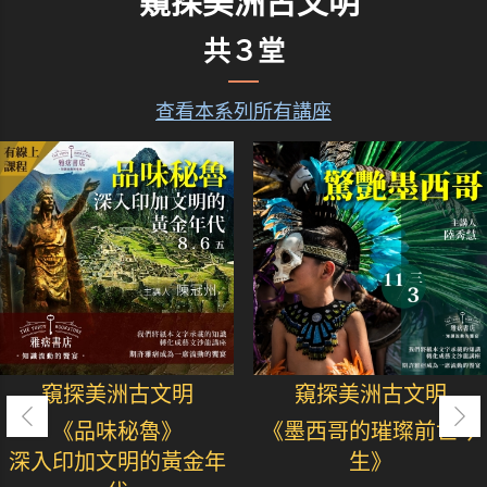
窺探美洲古文明
共３堂
查看本系列所有講座
窺探美洲古文明
窺探美洲古文明
《品味秘魯》
《墨西哥的璀璨前世今
深入印加文明的黃金年
生》