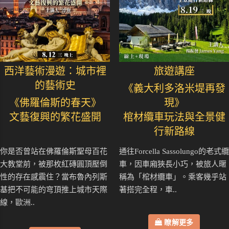
西洋藝術漫遊：城市裡
旅遊講座
的藝術史
《義大利多洛米堤再發
《佛羅倫斯的春天》
現》
文藝復興的繁花盛開
棺材纜車玩法與全景健
行新路線
你是否曾站在佛羅倫斯聖母百花
通往Forcella Sassolungo的老式纜
大教堂前，被那枚紅磚圓頂壓倒
車，因車廂狹長小巧，被旅人暱
性的存在感震住？當布魯內列斯
稱為「棺材纜車」。乘客幾乎站
基把不可能的穹頂推上城市天際
著搭完全程，車..
線，歐洲..
瞭解更多