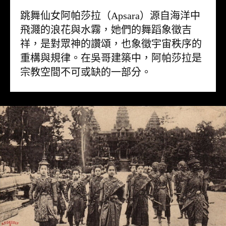
跳舞仙女阿帕莎拉（Apsara）源自海洋中
飛濺的浪花與水霧，她們的舞蹈象徵吉
祥，是對眾神的讚頌，也象徵宇宙秩序的
重構與規律。在吳哥建築中，阿帕莎拉是
宗教空間不可或缺的一部分。