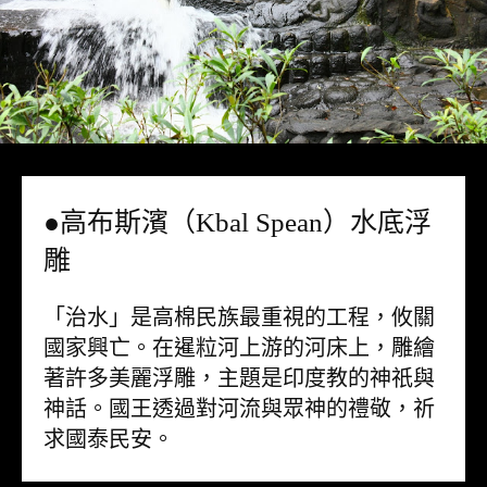
●高布斯濱（Kbal Spean）水底浮
雕
「治水」是高棉民族最重視的工程，攸關
國家興亡。在暹粒河上游的河床上，雕繪
著許多美麗浮雕，主題是印度教的神祇與
神話。國王透過對河流與眾神的禮敬，祈
求國泰民安。