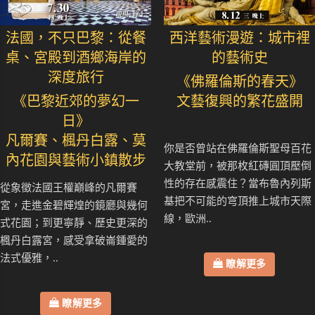
法國，不只巴黎：從餐
西洋藝術漫遊：城市裡
桌、宮殿到酒鄉海岸的
的藝術史
深度旅行
《佛羅倫斯的春天》
《巴黎近郊的夢幻一
文藝復興的繁花盛開
日》
凡爾賽、楓丹白露、莫
你是否曾站在佛羅倫斯聖母百花
內花園與藝術小鎮散步
大教堂前，被那枚紅磚圓頂壓倒
性的存在感震住？當布魯內列斯
從象徵法國王權巔峰的凡爾賽
基把不可能的穹頂推上城市天際
宮，走進金碧輝煌的鏡廳與幾何
線，歐洲..
式花園；到更寧靜、歷史更深的
楓丹白露宮，感受拿破崙鍾愛的
法式優雅，..
瞭解更多
瞭解更多