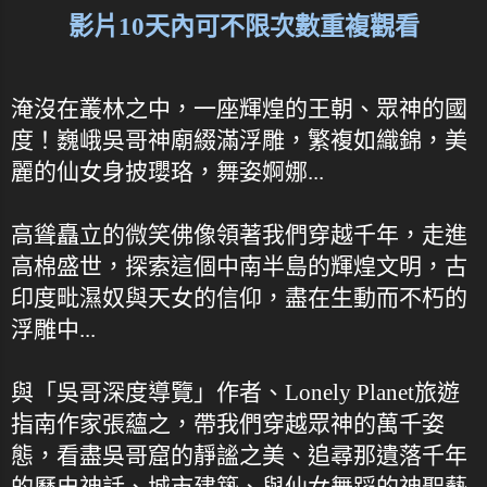
影片10天內可不限次數重複觀看
淹沒在叢林之中，一座輝煌的王朝、眾神的國
度！巍峨吳哥神廟綴滿浮雕，繁複如織錦，美
麗的仙女身披瓔珞，舞姿婀娜...
高聳矗立的微笑佛像領著我們穿越千年，走進
高棉盛世，探索這個中南半島的輝煌文明，古
印度毗濕奴與天女的信仰，盡在生動而不朽的
浮雕中...
與「吳哥深度導覽」作者、Lonely Planet旅遊
指南作家張蘊之，帶我們穿越眾神的萬千姿
態，看盡吳哥窟的靜謐之美、追尋那遺落千年
的歷史神話、城市建築、與仙女舞蹈的神聖藝