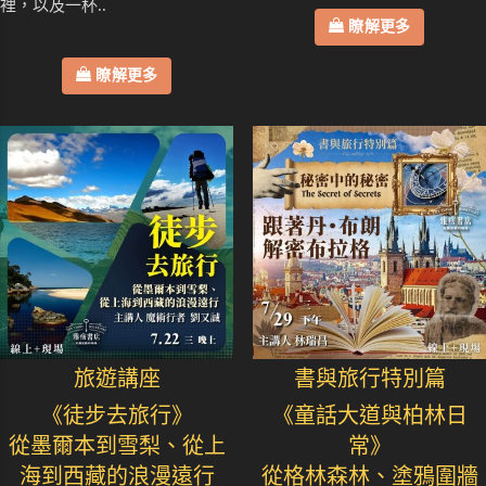
裡，以及一杯..
瞭解更多
瞭解更多
旅遊講座
書與旅行特別篇
《徒步去旅行》
《童話大道與柏林日
從墨爾本到雪梨、從上
常》
海到西藏的浪漫遠行
從格林森林、塗鴉圍牆