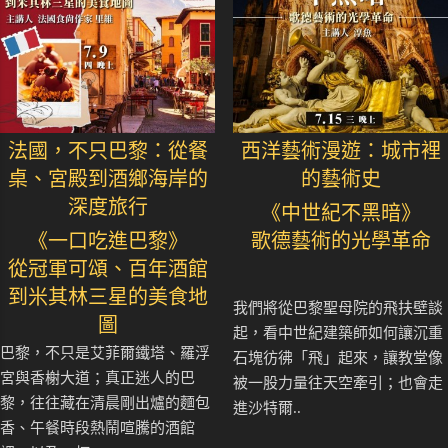
法國，不只巴黎：從餐
西洋藝術漫遊：城市裡
桌、宮殿到酒鄉海岸的
的藝術史
深度旅行
《中世紀不黑暗》
《一口吃進巴黎》
歌德藝術的光學革命
從冠軍可頌、百年酒館
到米其林三星的美食地
我們將從巴黎聖母院的飛扶壁談
圖
起，看中世紀建築師如何讓沉重
巴黎，不只是艾菲爾鐵塔、羅浮
石塊彷彿「飛」起來，讓教堂像
宮與香榭大道；真正迷人的巴
被一股力量往天空牽引；也會走
黎，往往藏在清晨剛出爐的麵包
進沙特爾..
香、午餐時段熱鬧喧騰的酒館