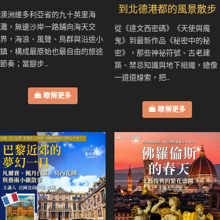
到北德港都的風景散步
澳洲維多利亞省的九十英里海
灘，無邊沙岸一路鋪向海天交
從《達文西密碼》《天使與魔
界，海浪、風聲、鳥群與沿途小
鬼》到最新作品《秘密中的秘
鎮，構成最原始也最自由的旅途
密》，那些神祕符號、古老建
節奏；當腳步..
築、禁忌知識與地下組織，總像
一道道線索，把..
瞭解更多
瞭解更多