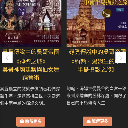
尋覓傳說中的吳哥帝國
尋覓傳說中的吳哥帝國
《神聖之域》
《約翰．湯姆生的中南
吳哥神廟建築與仙女舞
半島攝影之旅》
蹈藝術
約翰．湯姆生從曼谷的皇宮一路
高聳矗立的微笑佛像領著我們穿
來到柬埔寨的叢林深處，開啟了
越千年，走進高棉盛世，探索這
自己的不朽傳奇人生..
個中南半島的輝煌文明..
瞭解更多
瞭解更多