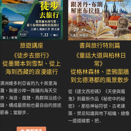
旅遊講座
書與旅行特別篇
《徒步去旅行》
《童話大道與柏林日
從墨爾本到雪梨、從上
常》
海到西藏的浪漫遠行
從格林森林、塗鴉圍牆
到北德港都的風景散步
澳洲維多利亞省的九十英里海
灘，無邊沙岸一路鋪向海天交
從《達文西密碼》《天使與魔
界，海浪、風聲、鳥群與沿途小
鬼》到最新作品《秘密中的秘
鎮，構成最原始也最自由的旅途
密》，那些神祕符號、古老建
節奏；當腳步..
築、禁忌知識與地下組織，總像
一道道線索，把..