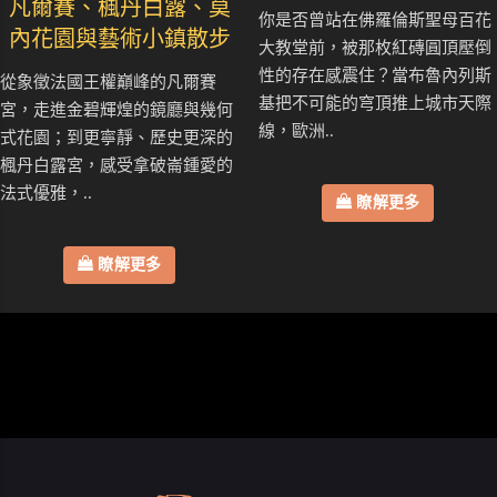
凡爾賽、楓丹白露、莫
你是否曾站在佛羅倫斯聖母百花
內花園與藝術小鎮散步
大教堂前，被那枚紅磚圓頂壓倒
性的存在感震住？當布魯內列斯
從象徵法國王權巔峰的凡爾賽
基把不可能的穹頂推上城市天際
宮，走進金碧輝煌的鏡廳與幾何
線，歐洲..
式花園；到更寧靜、歷史更深的
楓丹白露宮，感受拿破崙鍾愛的
法式優雅，..
瞭解更多
瞭解更多