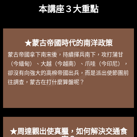
本講座３大重點
★蒙古帝國時代的南洋政策
蒙古帝國拿下南宋後，持續揮兵南下，攻打蒲甘
（今緬甸）、大越（今越南）、爪哇（今印尼），
卻沒有向強大的高棉帝國出兵，而是派出使節團前
往調查，蒙古在打什麼算盤呢？
★周達觀出使真臘，如何解決交通食