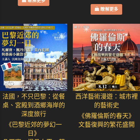
瞭解更多
瞭解更多
法國，不只巴黎：從餐
西洋藝術漫遊：城市裡
桌、宮殿到酒鄉海岸的
的藝術史
深度旅行
《佛羅倫斯的春天》
《巴黎近郊的夢幻一
文藝復興的繁花盛開
日》