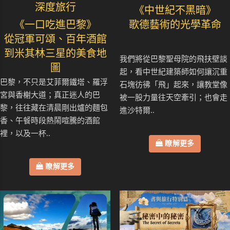
深度旅行
《中世紀不黑暗》
《一口吃進巴黎》
歌德藝術的光學革命
從冠軍可頌、百年酒館
到米其林三星的美食地
我們將從巴黎聖母院的飛扶壁談
圖
起，看中世紀建築師如何讓沉重
巴黎，不只是艾菲爾鐵塔、羅浮
石塊彷彿「飛」起來，讓教堂像
宮與香榭大道；真正迷人的巴
被一股力量往天空牽引；也會走
黎，往往藏在清晨剛出爐的麵包
進沙特爾..
香、午餐時段熱鬧喧騰的酒館
裡，以及一杯..
瞭解更多
瞭解更多