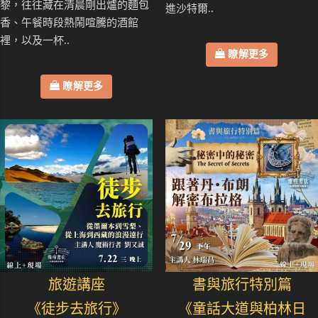
黎，往往藏在清晨剛出爐的麵包
進沙特爾..
香、午餐時段熱鬧喧騰的酒館
裡，以及一杯..
瞭解更多
瞭解更多
旅遊講座
書與旅行特別篇
《徒步去旅行》
《童話大道與柏林日