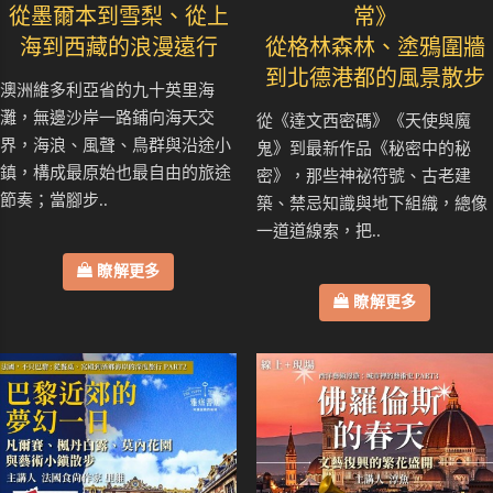
從墨爾本到雪梨、從上
常》
海到西藏的浪漫遠行
從格林森林、塗鴉圍牆
到北德港都的風景散步
澳洲維多利亞省的九十英里海
灘，無邊沙岸一路鋪向海天交
從《達文西密碼》《天使與魔
界，海浪、風聲、鳥群與沿途小
鬼》到最新作品《秘密中的秘
鎮，構成最原始也最自由的旅途
密》，那些神祕符號、古老建
節奏；當腳步..
築、禁忌知識與地下組織，總像
一道道線索，把..
瞭解更多
瞭解更多