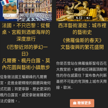
法國，不只巴黎：從餐
西洋藝術漫遊：城市裡
桌、宮殿到酒鄉海岸的
的藝術史
深度旅行
《佛羅倫斯的春天》
《巴黎近郊的夢幻一
文藝復興的繁花盛開
日》
凡爾賽、楓丹白露、莫
你是否曾站在佛羅倫斯聖母百花
內花園與藝術小鎮散步
大教堂前，被那枚紅磚圓頂壓倒
性的存在感震住？當布魯內列斯
從象徵法國王權巔峰的凡爾賽
基把不可能的穹頂推上城市天際
宮，走進金碧輝煌的鏡廳與幾何
線，歐洲..
式花園；到更寧靜、歷史更深的
楓丹白露宮，感受拿破崙鍾愛的
法式優雅，..
瞭解更多