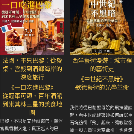
法國，不只巴黎：從餐
西洋藝術漫遊：城市裡
桌、宮殿到酒鄉海岸的
的藝術史
深度旅行
《中世紀不黑暗》
《一口吃進巴黎》
歌德藝術的光學革命
從冠軍可頌、百年酒館
到米其林三星的美食地
我們將從巴黎聖母院的飛扶壁談
圖
起，看中世紀建築師如何讓沉重
巴黎，不只是艾菲爾鐵塔、羅浮
石塊彷彿「飛」起來，讓教堂像
宮與香榭大道；真正迷人的巴
被一股力量往天空牽引；也會走