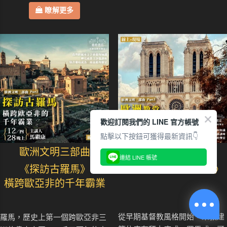
瞭解更多
歡迎訂閱我們的 LINE 官方帳號
點擊以下按鈕可獲得最新資訊👇
歐洲文明三部曲
歐洲文明三部曲
連結 LINE 帳號
《探訪古羅馬》
《歐洲教堂世界遺產》
橫跨歐亞非的千年霸業
從早期基督教風格開始，宗教建
羅馬，歷史上第一個跨歐亞非三