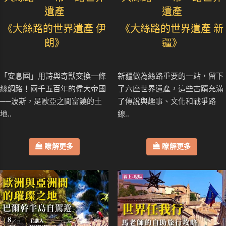
遺產
遺產
《大絲路的世界遺產 伊
《大絲路的世界遺產 新
朗》
疆》
「安息國」用詩與奇獸交換一條
新疆做為絲路重要的一站，留下
絲綢路！兩千五百年的偉大帝國
了六座世界遺產，這些古蹟充滿
──波斯，是歐亞之間富饒的土
了傳說與趣事、文化和戰爭路
地..
線..
瞭解更多
瞭解更多