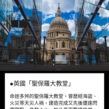
●英國「聖保羅大教堂」
命途多舛的聖保羅大教堂，曾歷經海盜、
火災等天災人禍，建造完成又先後遭逢閃