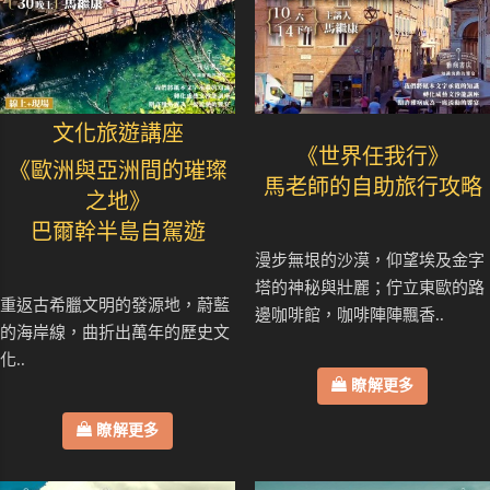
文化旅遊講座
《世界任我行》
《歐洲與亞洲間的璀璨
馬老師的自助旅行攻略
之地》
巴爾幹半島自駕遊
漫步無垠的沙漠，仰望埃及金字
塔的神秘與壯麗；佇立東歐的路
重返古希臘文明的發源地，蔚藍
邊咖啡館，咖啡陣陣飄香..
的海岸線，曲折出萬年的歷史文
化..
瞭解更多
瞭解更多