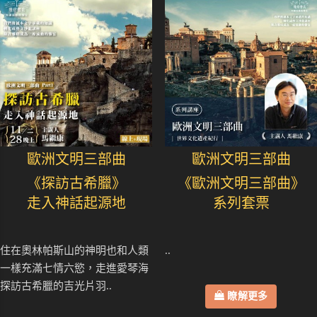
歐洲文明三部曲
歐洲文明三部曲
《探訪古希臘》
《歐洲文明三部曲》
走入神話起源地
系列套票
住在奧林帕斯山的神明也和人類
..
一樣充滿七情六慾，走進愛琴海
探訪古希臘的吉光片羽..
瞭解更多