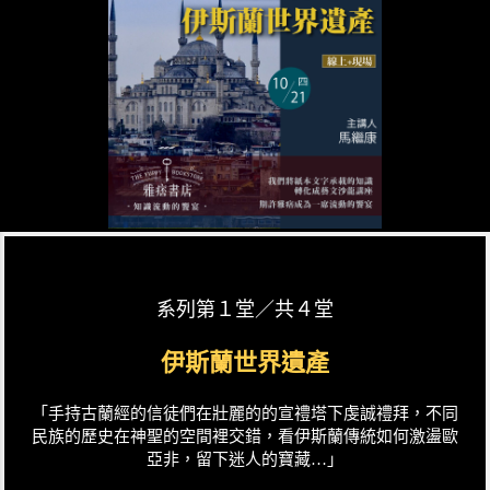
系列第１堂／共４堂
伊斯蘭世界遺產
「手持古蘭經的信徒們在壯麗的的宣禮塔下虔誠禮拜，不同
民族的歷史在神聖的空間裡交錯，看伊斯蘭傳統如何激盪歐
亞非，留下迷人的寶藏…」