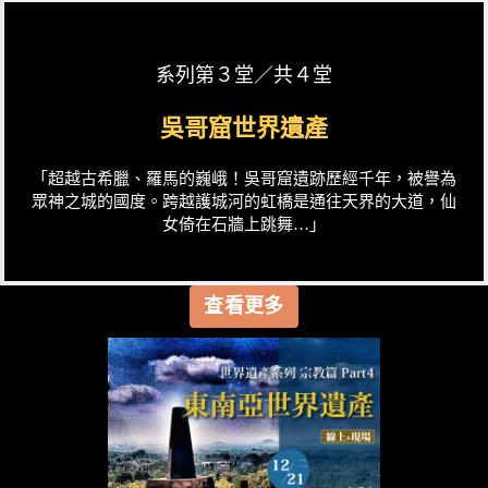
系列第３堂／共４堂
吳哥窟世界遺產
「超越古希臘、羅馬的巍峨！吳哥窟遺跡歷經千年，被譽為
眾神之城的國度。跨越護城河的虹橋是通往天界的大道，仙
女倚在石牆上跳舞…」
查看更多