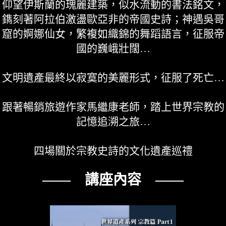
仰望伊斯蘭的瑰麗建築，似水流動的書法銘文，
鐫刻著阿拉伯激盪歐亞非的帝國史詩；神遇吳哥
窟的婀娜仙女，繁複如織錦的舞蹈語言，征服帝
國的巍峨壯闊…
文明遺產最終以寂寞的美麗形式，征服了死亡…
跟著暢銷旅遊作家馬繼康老師，踏上世界宗教的
記憶追溯之旅…
四場關於宗教史詩的文化遺產巡禮
—— 講座內容 ——