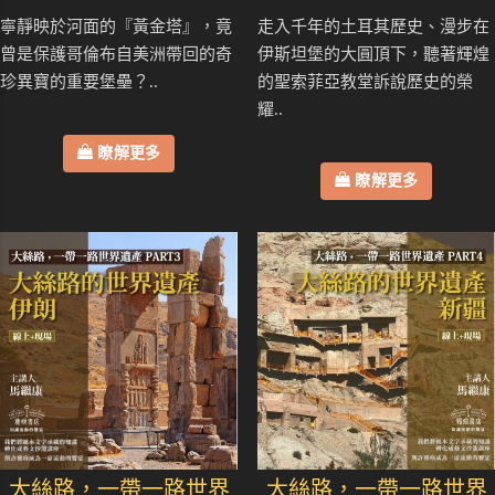
寧靜映於河面的『黃金塔』，竟
走入千年的土耳其歷史、漫步在
曾是保護哥倫布自美洲帶回的奇
伊斯坦堡的大圓頂下，聽著輝煌
珍異寶的重要堡壘？..
的聖索菲亞教堂訴說歷史的榮
耀..
瞭解更多
瞭解更多
大絲路，一帶一路世界
大絲路，一帶一路世界