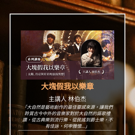
大塊假我以樂章
主講人 林伯杰
「大自然是藝術創作的最佳靈感來源，讓我們
聆賞古今中外的音樂家對於大自然的謳歌禮
讚，從古典樂到流行樂、從民謠到爵士樂，不
有佳詠，何申雅懷...」