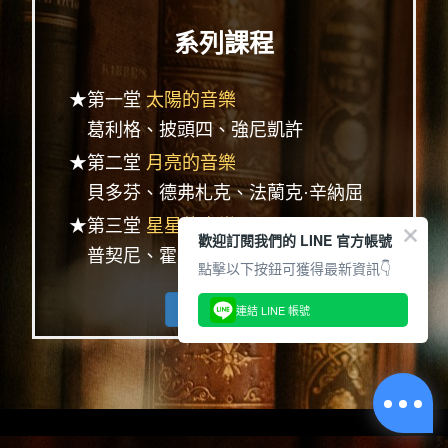
系列課程
★第一堂
太陽的音樂
葛利格、披頭四、強尼凱許
★第二堂
月亮的音樂
貝多芬、德弗札克、法蘭克·辛納屈
★第三堂
星星的音樂
歡迎訂閱我們的 LINE 官方帳號
普契尼、霍爾斯特、唐·麥克林
點擊以下按鈕可獲得最新資訊👇
查看完整系列
連結 LINE 帳號