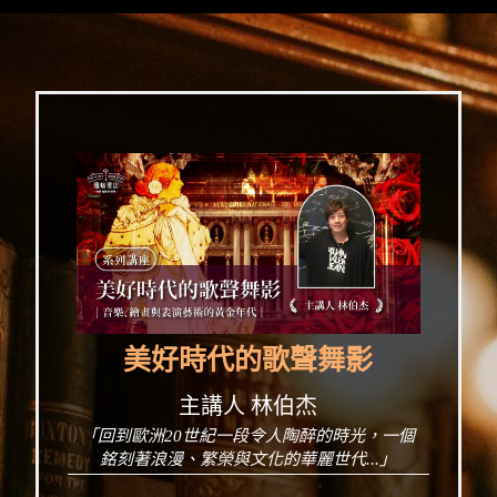
美好時代的歌聲舞影
主講人 林伯杰
「回到歐洲20世紀一段令人陶醉的時光，一個
銘刻著浪漫、繁榮與文化的華麗世代...」