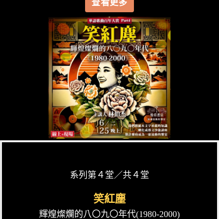
查看更多
系列第４堂／共４堂
笑紅塵
輝煌燦爛的八〇九〇年代(1980-2000)