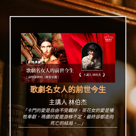
歌劇名女人的前世今生
主講人 林伯杰
「卡門的愛是自由不受羈絆，茶花女的愛是犧
牲奉獻，瑪儂的愛是游移不定，最終卻都走向
死亡的結局。...」