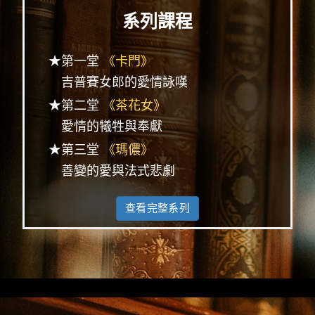
系列課程
★第一堂
《卡門》
吉普賽女郎的愛情詠嘆
★第二堂
《茶花女》
愛情的犧牲與奉獻
★第三堂
《瑪儂》
善變的愛與法式悲劇
查看完整系列