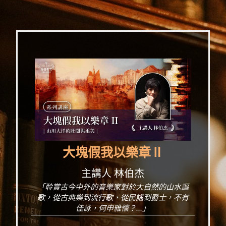
大塊假我以樂章Ⅱ
主講人 林伯杰
「聆賞古今中外的音樂家對於大自然的山水謳
歌，從古典樂到流行歌、從民謠到爵士，不有
佳詠，何申雅懷？...」