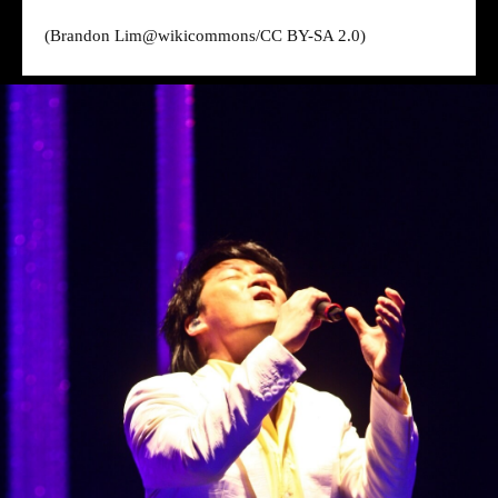
(Brandon Lim@
wikicommons
/CC BY-SA 2.0)