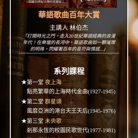
華語歌曲百年大賞
主講人 林伯杰
「打開時光之門，走入20世紀華語經典的浪漫
年代！在樂壇的長河中，華語歌曲如一顆璀璨
的明珠，閃耀著百年的音符與情感...」
系列課程
★第一堂
夜上海
點亮繁華的上海時代金曲(1927-1945)
★第二堂
群星頌
風靡亞洲的港台天王天后(1945-1976)
★第三堂
未央歌
剎那永恆的校園民歌世代(1977-1981)