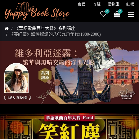
會員
收藏
購物車
結帳
0
0
《華語歌曲百年大賞》系列講座
《笑紅塵》輝煌燦爛的八〇九〇年代(1980-2000)