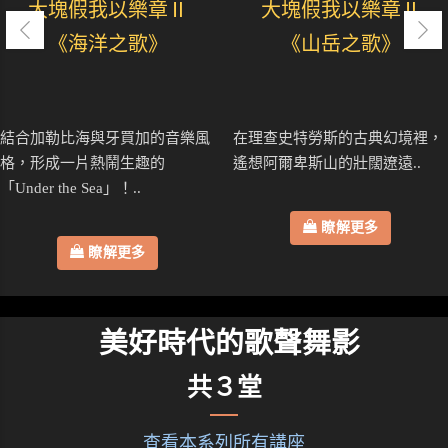
大塊假我以樂章Ⅱ
大塊假我以樂章Ⅱ
《海洋之歌》
《山岳之歌》
結合加勒比海與牙買加的音樂風
在理查史特勞斯的古典幻境裡，
格，形成一片熱鬧生趣的
遙想阿爾卑斯山的壯闊遼遠..
「Under the Sea」！..
瞭解更多
瞭解更多
美好時代的歌聲舞影
共３堂
查看本系列所有講座