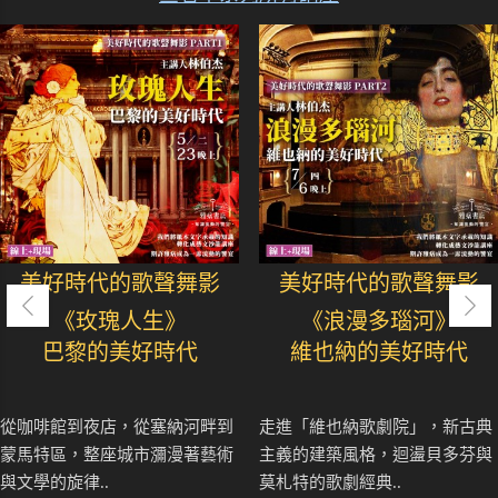
美好時代的歌聲舞影
美好時代的歌聲舞影
《玫瑰人生》
《浪漫多瑙河》
巴黎的美好時代
維也納的美好時代
從咖啡館到夜店，從塞納河畔到
走進「維也納歌劇院」，新古典
蒙馬特區，整座城市瀰漫著藝術
主義的建築風格，迴盪貝多芬與
與文學的旋律..
莫札特的歌劇經典..