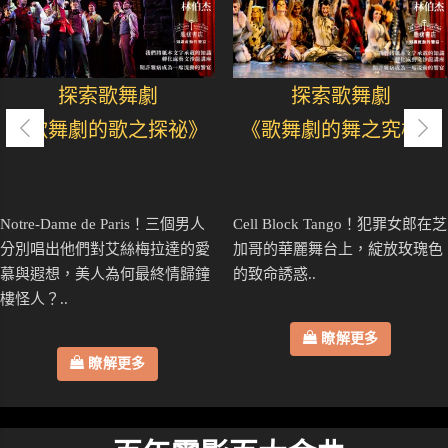
探索歌舞劇
探索歌舞劇
《歌舞劇的歌之探祕》
《歌舞劇的舞之究極》
Notre-Dame de Paris！三個男人
Cell Block Tango！犯罪女郎在芝
分別唱出他們對艾絲梅拉達的愛
加哥的華麗舞台上，綻放玫瑰色
慕與遐想，美人為何最終情歸鐘
的致命誘惑..
樓怪人？..
瞭解更多
瞭解更多