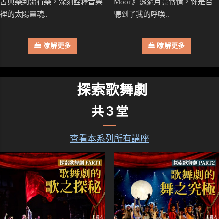
古典樂到流行樂，深刻詮釋音樂
Moon》透過月亮傳情，你是否
裡的太陽靈魂..
聽到了我的呼喚..
瞭解更多
瞭解更多
探索歌舞劇
共３堂
查看本系列所有講座