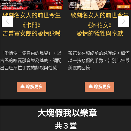
歌劇名女人的前世今生
歌劇名女人的前世今生
《卡門》
《茶花女》
吉普賽女郎的愛情詠嘆
愛情的犧牲與奉獻
「愛情像一隻自由的鳥兒」，以
茶花女在臨終前的詠嘆調，如何
古巴的哈瓦那音樂為基底，調配
以一抹悲傷的手勢，告別此生最
出西班牙拉丁式的熱烈與性感..
美麗的回憶..
瞭解更多
瞭解更多
大塊假我以樂章
共３堂