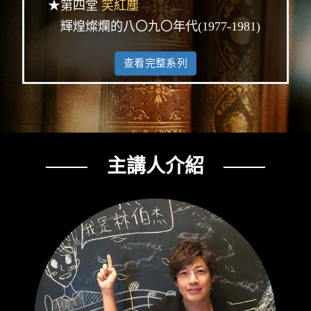
★第四堂
笑紅塵
輝煌燦爛的八〇九〇年代(1977-1981)
查看完整系列
─── 主講人介紹 ───