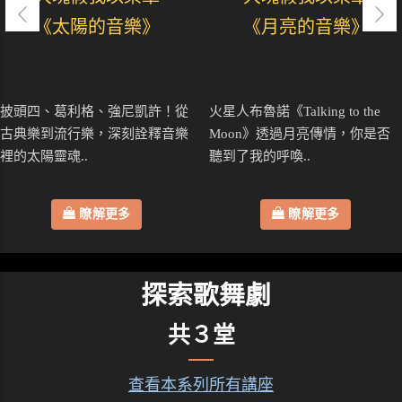
《太陽的音樂》
《月亮的音樂》
披頭四、葛利格、強尼凱許！從
火星人布魯諾《Talking to the
古典樂到流行樂，深刻詮釋音樂
Moon》透過月亮傳情，你是否
裡的太陽靈魂..
聽到了我的呼喚..
瞭解更多
瞭解更多
探索歌舞劇
共３堂
查看本系列所有講座