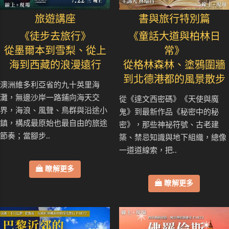
旅遊講座
書與旅行特別篇
《徒步去旅行》
《童話大道與柏林日
從墨爾本到雪梨、從上
常》
海到西藏的浪漫遠行
從格林森林、塗鴉圍牆
到北德港都的風景散步
澳洲維多利亞省的九十英里海
灘，無邊沙岸一路鋪向海天交
從《達文西密碼》《天使與魔
界，海浪、風聲、鳥群與沿途小
鬼》到最新作品《秘密中的秘
鎮，構成最原始也最自由的旅途
密》，那些神祕符號、古老建
節奏；當腳步..
築、禁忌知識與地下組織，總像
一道道線索，把..
瞭解更多
瞭解更多