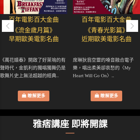
百年電影百大金曲
百年電影百大金曲
《流金歲月篇》
《青春光影篇》
早期歐美電影名曲
近期歐美電影名曲
《萬花嬉春》開啟了好萊塢的有
席琳狄翁空靈的嗓音融合電子
聲時代，金凱利的獨唱獨舞仍是
樂，唱出柔美卻哀愁的〈My
歌舞片史上無法超越的經典..
Heart Will Go On〉..
瞭解更多
瞭解更多
雅痞講座 即將開課