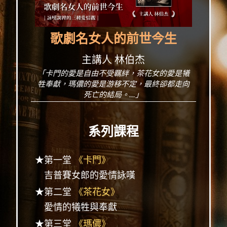
歌劇名女人的前世今生
主講人 林伯杰
「卡門的愛是自由不受羈絆，茶花女的愛是犧
牲奉獻，瑪儂的愛是游移不定，最終卻都走向
死亡的結局。...」
系列課程
★第一堂
《卡門》
吉普賽女郎的愛情詠嘆
★第二堂
《茶花女》
愛情的犧牲與奉獻
★第三堂
《瑪儂》