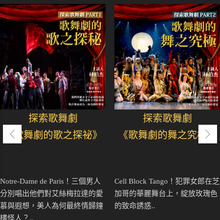
探索歌舞劇
探索歌舞劇
《歌舞劇的歌之探祕》
《歌舞劇的舞之究極》
Notre-Dame de Paris！三個男人
Cell Block Tango！犯罪女郎在芝
分別唱出他們對艾絲梅拉達的愛
加哥的華麗舞台上，綻放玫瑰色
慕與遐想，美人為何最終情歸鐘
的致命誘惑..
樓怪人？..