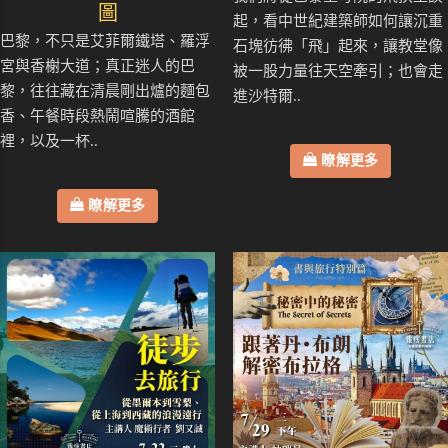
圖
起，看中世紀建築師如何讓沉重
巴黎，不只是艾菲爾鐵塔、羅浮
石塊彷彿「飛」起來，讓教堂像
宮與香榭大道；真正迷人的巴
被一股力量往天空牽引；也會走
黎，往往藏在清晨剛出爐的麵包
進沙特爾..
香、午餐時段熱鬧喧騰的酒館
裡，以及一杯..
瞭解更多
瞭解更多