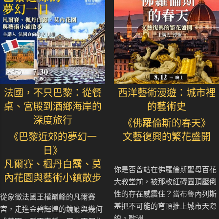
法國，不只巴黎：從餐
西洋藝術漫遊：城市裡
桌、宮殿到酒鄉海岸的
的藝術史
深度旅行
《佛羅倫斯的春天》
《巴黎近郊的夢幻一
文藝復興的繁花盛開
日》
凡爾賽、楓丹白露、莫
你是否曾站在佛羅倫斯聖母百花
內花園與藝術小鎮散步
大教堂前，被那枚紅磚圓頂壓倒
性的存在感震住？當布魯內列斯
從象徵法國王權巔峰的凡爾賽
基把不可能的穹頂推上城市天際
宮，走進金碧輝煌的鏡廳與幾何
線，歐洲..